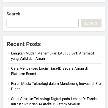
Search
SEARCH
Recent Posts
Langkah Mudah Menemukan LAE138 Link Alternatif
yang Valid dan Aman
Cara Mengakses Login Tiara4D Secara Aman di
Platform Resmi
Peran Media Teknologi dalam Mendorong Inovasi di Era
Digital
Studi Struktur Teknologi Digital pada Lebah4D: Fondasi
Infrastruktur dan Arsitektur Sistem Modern