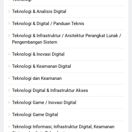
Teknologi & Analisis Digital
Teknologi & Digital / Panduan Teknis
Teknologi & Infrastruktur / Arsitektur Perangkat Lunak /
Pengembangan Sistem
Teknologi & Inovasi Digital
Teknologi & Keamanan Digital
Teknologi dan Keamanan
Teknologi Digital & Infrastruktur Akses
Teknologi Game / Inovasi Digital
Teknologi Game Digital
Teknologi Informasi, Infrastruktur Digital, Keamanan