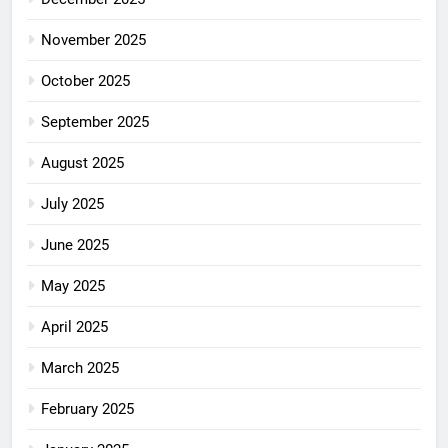
November 2025
October 2025
September 2025
August 2025
July 2025
June 2025
May 2025
April 2025
March 2025
February 2025