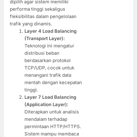
dipilih agar sistem memiliki
performa tinggi sekaligus
fleksibilitas dalam pengelolaan
trafik yang dinamis.
Layer 4 Load Balancing
(Transport Layer):
Teknologi ini mengatur
distribusi beban
berdasarkan protokol
TCP/UDP, cocok untuk
menangani trafik data
mentah dengan kecepatan
tinggi.
Layer 7 Load Balancing
(Application Layer):
Diterapkan untuk analisis
mendalam terhadap
permintaan HTTP/HTTPS.
Sistem mampu membaca