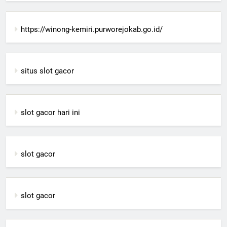
https://winong-kemiri.purworejokab.go.id/
situs slot gacor
slot gacor hari ini
slot gacor
slot gacor