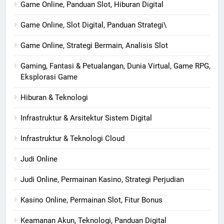
Game Online, Panduan Slot, Hiburan Digital
Game Online, Slot Digital, Panduan Strategi\
Game Online, Strategi Bermain, Analisis Slot
Gaming, Fantasi & Petualangan, Dunia Virtual, Game RPG,
Eksplorasi Game
Hiburan & Teknologi
Infrastruktur & Arsitektur Sistem Digital
Infrastruktur & Teknologi Cloud
Judi Online
Judi Online, Permainan Kasino, Strategi Perjudian
Kasino Online, Permainan Slot, Fitur Bonus
Keamanan Akun, Teknologi, Panduan Digital