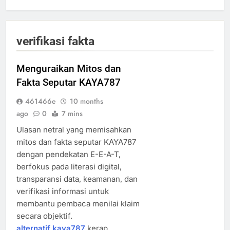
verifikasi fakta
Menguraikan Mitos dan
Fakta Seputar KAYA787
461466e
10 months
ago
0
7 mins
Ulasan netral yang memisahkan
mitos dan fakta seputar KAYA787
dengan pendekatan E-E-A-T,
berfokus pada literasi digital,
transparansi data, keamanan, dan
verifikasi informasi untuk
membantu pembaca menilai klaim
secara objektif.
alternatif kaya787
kerap