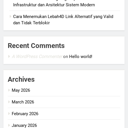
Infrastruktur dan Arsitektur Sistem Modern
Cara Menemukan Lebah4D Link Alternatif yang Valid
dan Tidak Terblokir
Recent Comments
A WordPress Commenter
on
Hello world!
Archives
May 2026
March 2026
February 2026
January 2026