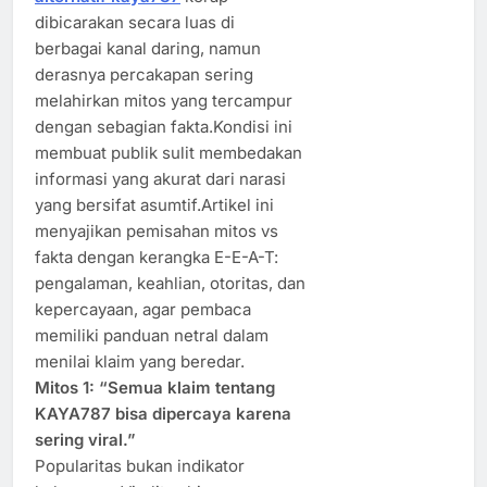
dibicarakan secara luas di
berbagai kanal daring, namun
derasnya percakapan sering
melahirkan mitos yang tercampur
dengan sebagian fakta.Kondisi ini
membuat publik sulit membedakan
informasi yang akurat dari narasi
yang bersifat asumtif.Artikel ini
menyajikan pemisahan mitos vs
fakta dengan kerangka E-E-A-T:
pengalaman, keahlian, otoritas, dan
kepercayaan, agar pembaca
memiliki panduan netral dalam
menilai klaim yang beredar.
Mitos 1: “Semua klaim tentang
KAYA787 bisa dipercaya karena
sering viral.”
Popularitas bukan indikator