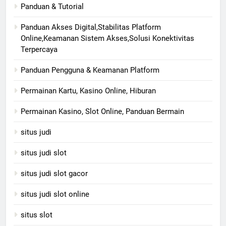
Panduan & Tutorial
Panduan Akses Digital,Stabilitas Platform
Online,Keamanan Sistem Akses,Solusi Konektivitas
Terpercaya
Panduan Pengguna & Keamanan Platform
Permainan Kartu, Kasino Online, Hiburan
Permainan Kasino, Slot Online, Panduan Bermain
situs judi
situs judi slot
situs judi slot gacor
situs judi slot online
situs slot