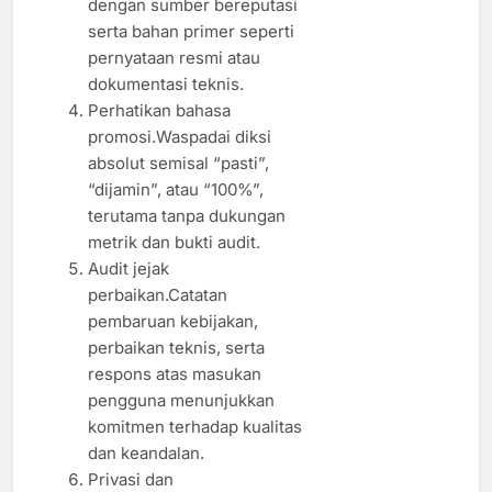
dengan sumber bereputasi
serta bahan primer seperti
pernyataan resmi atau
dokumentasi teknis.
Perhatikan bahasa
promosi.Waspadai diksi
absolut semisal “pasti”,
“dijamin”, atau “100%”,
terutama tanpa dukungan
metrik dan bukti audit.
Audit jejak
perbaikan.Catatan
pembaruan kebijakan,
perbaikan teknis, serta
respons atas masukan
pengguna menunjukkan
komitmen terhadap kualitas
dan keandalan.
Privasi dan