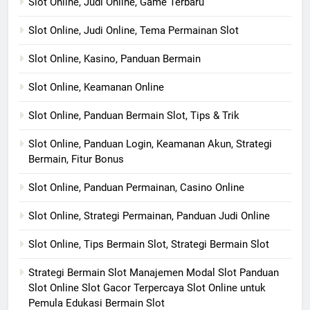
Slot Online, Judi Online, Game Terbaru
Slot Online, Judi Online, Tema Permainan Slot
Slot Online, Kasino, Panduan Bermain
Slot Online, Keamanan Online
Slot Online, Panduan Bermain Slot, Tips & Trik
Slot Online, Panduan Login, Keamanan Akun, Strategi
Bermain, Fitur Bonus
Slot Online, Panduan Permainan, Casino Online
Slot Online, Strategi Permainan, Panduan Judi Online
Slot Online, Tips Bermain Slot, Strategi Bermain Slot
Strategi Bermain Slot Manajemen Modal Slot Panduan
Slot Online Slot Gacor Terpercaya Slot Online untuk
Pemula Edukasi Bermain Slot