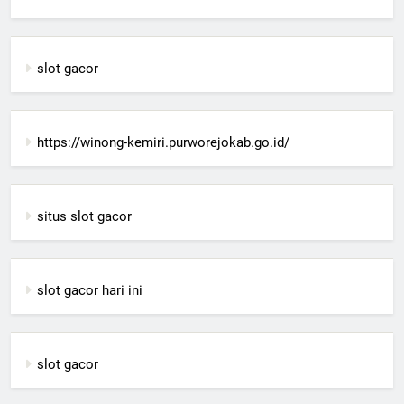
slot gacor
https://winong-kemiri.purworejokab.go.id/
situs slot gacor
slot gacor hari ini
slot gacor