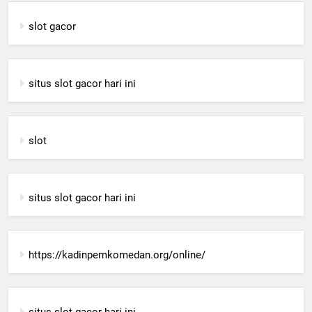
slot gacor
situs slot gacor hari ini
slot
situs slot gacor hari ini
https://kadinpemkomedan.org/online/