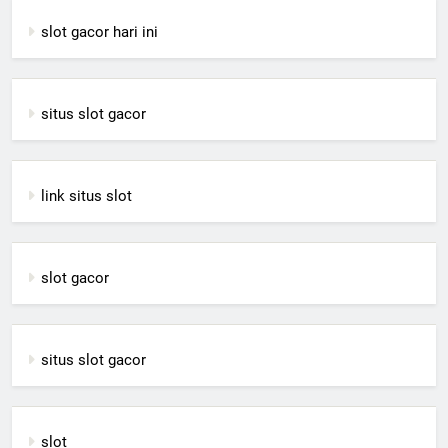
slot gacor hari ini
situs slot gacor
link situs slot
slot gacor
situs slot gacor
slot