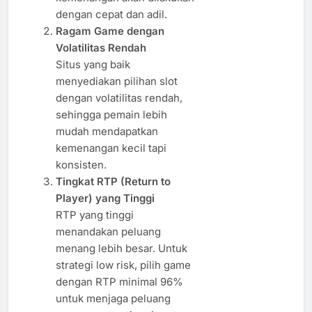
dengan cepat dan adil.
Ragam Game dengan
Volatilitas Rendah
Situs yang baik
menyediakan pilihan slot
dengan volatilitas rendah,
sehingga pemain lebih
mudah mendapatkan
kemenangan kecil tapi
konsisten.
Tingkat RTP (Return to
Player) yang Tinggi
RTP yang tinggi
menandakan peluang
menang lebih besar. Untuk
strategi low risk, pilih game
dengan RTP minimal 96%
untuk menjaga peluang