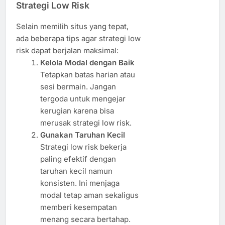
Strategi Low Risk
Selain memilih situs yang tepat,
ada beberapa tips agar strategi low
risk dapat berjalan maksimal:
Kelola Modal dengan Baik
Tetapkan batas harian atau
sesi bermain. Jangan
tergoda untuk mengejar
kerugian karena bisa
merusak strategi low risk.
Gunakan Taruhan Kecil
Strategi low risk bekerja
paling efektif dengan
taruhan kecil namun
konsisten. Ini menjaga
modal tetap aman sekaligus
memberi kesempatan
menang secara bertahap.