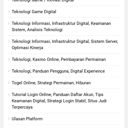
Teknologi Game / Inovasi Digital
Teknologi Game Digital
Teknologi Informasi, Infrastruktur Digital, Keamanan
Sistem, Analisis Teknologi
Teknologi Informasi, Infrastruktur Digital, Sistem Server,
Optimasi Kinerja
Teknologi, Kasino Online, Pembayaran Permainan
Teknologi, Panduan Pengguna, Digital Experience
Togel Online, Strategi Permainan, Hiburan
Tutorial Login Online, Panduan Daftar Akun, Tips
Keamanan Digital, Strategi Login Stabil, Situs Judi
Terpercaya
Ulasan Platform