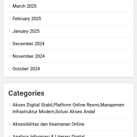
March 2025
February 2025
January 2025
December 2024
November 2024
October 2024
Categories
Akses Digital Stabil,Platform Online Resmi,Manajemen
Infrastruktur Modern,Solusi Akses Andal
Aksesibilitas dan Keamanan Online
Analisis Informasi & Literasi Digital