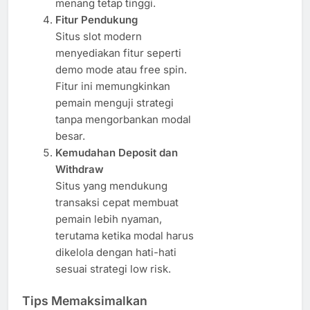
menang tetap tinggi.
Fitur Pendukung
Situs slot modern
menyediakan fitur seperti
demo mode atau free spin.
Fitur ini memungkinkan
pemain menguji strategi
tanpa mengorbankan modal
besar.
Kemudahan Deposit dan
Withdraw
Situs yang mendukung
transaksi cepat membuat
pemain lebih nyaman,
terutama ketika modal harus
dikelola dengan hati-hati
sesuai strategi low risk.
Tips Memaksimalkan