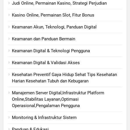
Judi Online, Permainan Kasino, Strategi Perjudian
Kasino Online, Permainan Slot, Fitur Bonus
Keamanan Akun, Teknologi, Panduan Digital
Keamanan dan Panduan Bermain
Keamanan Digital & Teknologi Pengguna
Keamanan Digital & Validasi Akses
Kesehatan Preventif Gaya Hidup Sehat Tips Kesehatan
Harian Kesehatan Tubuh dan Kebugaran
Manajemen Server Digital,Infrastruktur Platform
Online,Stabilitas Layanan,Optimasi
Operasional,Pengalaman Pengguna
Monitoring & Infrastruktur Sistem
Panduan & Edukasi