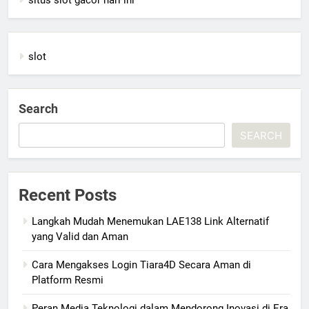
situs slot gacor hari ini
slot
Search
SEARCH
Recent Posts
Langkah Mudah Menemukan LAE138 Link Alternatif
yang Valid dan Aman
Cara Mengakses Login Tiara4D Secara Aman di
Platform Resmi
Peran Media Teknologi dalam Mendorong Inovasi di Era