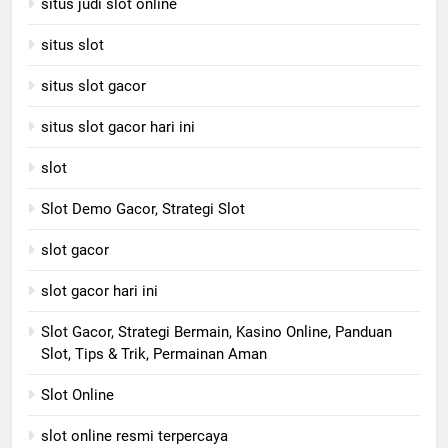
situs judi slot online
situs slot
situs slot gacor
situs slot gacor hari ini
slot
Slot Demo Gacor, Strategi Slot
slot gacor
slot gacor hari ini
Slot Gacor, Strategi Bermain, Kasino Online, Panduan
Slot, Tips & Trik, Permainan Aman
Slot Online
slot online resmi terpercaya