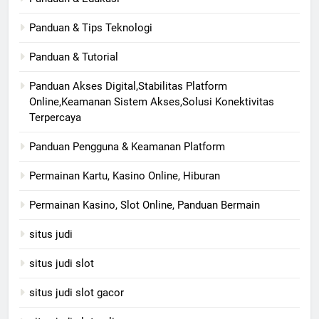
Panduan & Tips Teknologi
Panduan & Tutorial
Panduan Akses Digital,Stabilitas Platform
Online,Keamanan Sistem Akses,Solusi Konektivitas
Terpercaya
Panduan Pengguna & Keamanan Platform
Permainan Kartu, Kasino Online, Hiburan
Permainan Kasino, Slot Online, Panduan Bermain
situs judi
situs judi slot
situs judi slot gacor