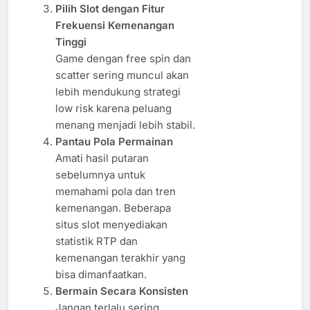
Pilih Slot dengan Fitur
Frekuensi Kemenangan
Tinggi
Game dengan free spin dan
scatter sering muncul akan
lebih mendukung strategi
low risk karena peluang
menang menjadi lebih stabil.
Pantau Pola Permainan
Amati hasil putaran
sebelumnya untuk
memahami pola dan tren
kemenangan. Beberapa
situs slot menyediakan
statistik RTP dan
kemenangan terakhir yang
bisa dimanfaatkan.
Bermain Secara Konsisten
Jangan terlalu sering