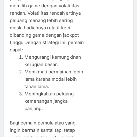
memilih game dengan volatilitas
rendah. Volatilitas rendah artinya
peluang menang lebih sering
meski hadiahnya relatif kecil
dibanding game dengan jackpot
tinggi. Dengan strategi ini, pemain
dapat:
Mengurangi kemungkinan
kerugian besar.
Menikmati permainan lebih
lama karena modal lebih
tahan lama.
Meningkatkan peluang
kemenangan jangka
panjang.
Bagi pemain pemula atau yang
ingin bermain santai tapi tetap