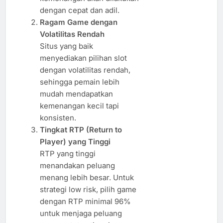
dengan cepat dan adil.
Ragam Game dengan
Volatilitas Rendah
Situs yang baik
menyediakan pilihan slot
dengan volatilitas rendah,
sehingga pemain lebih
mudah mendapatkan
kemenangan kecil tapi
konsisten.
Tingkat RTP (Return to
Player) yang Tinggi
RTP yang tinggi
menandakan peluang
menang lebih besar. Untuk
strategi low risk, pilih game
dengan RTP minimal 96%
untuk menjaga peluang