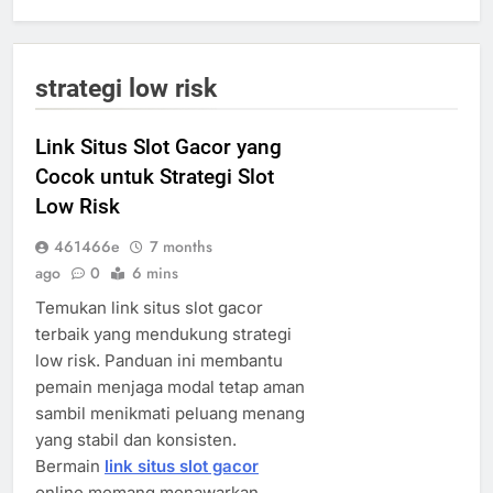
strategi low risk
Link Situs Slot Gacor yang
Cocok untuk Strategi Slot
Low Risk
461466e
7 months
ago
0
6 mins
Temukan link situs slot gacor
terbaik yang mendukung strategi
low risk. Panduan ini membantu
pemain menjaga modal tetap aman
sambil menikmati peluang menang
yang stabil dan konsisten.
Bermain
link situs slot gacor
online memang menawarkan