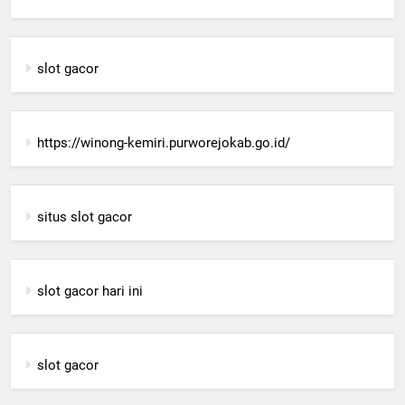
slot gacor
https://winong-kemiri.purworejokab.go.id/
situs slot gacor
slot gacor hari ini
slot gacor