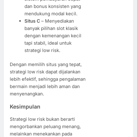
dan bonus konsisten yang
mendukung modal kecil.
Situs C
– Menyediakan
banyak pilihan slot klasik
dengan kemenangan kecil
tapi stabil, ideal untuk
strategi low risk.
Dengan memilih situs yang tepat,
strategi low risk dapat dijalankan
lebih efektif, sehingga pengalaman
bermain menjadi lebih aman dan
menyenangkan.
Kesimpulan
Strategi low risk bukan berarti
mengorbankan peluang menang,
melainkan menekankan pada