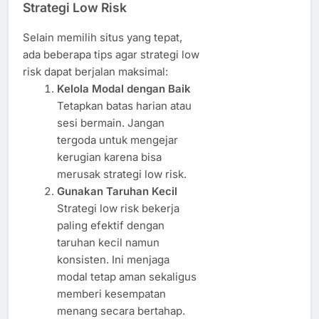
Strategi Low Risk
Selain memilih situs yang tepat,
ada beberapa tips agar strategi low
risk dapat berjalan maksimal:
Kelola Modal dengan Baik
Tetapkan batas harian atau
sesi bermain. Jangan
tergoda untuk mengejar
kerugian karena bisa
merusak strategi low risk.
Gunakan Taruhan Kecil
Strategi low risk bekerja
paling efektif dengan
taruhan kecil namun
konsisten. Ini menjaga
modal tetap aman sekaligus
memberi kesempatan
menang secara bertahap.