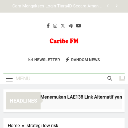
Platform Resmi
Skip
Peran Media Teknologi dalam Mendorong Inovasi
to
di Era Digital
content
Studi Struktur Teknologi Digital pada Lebah4D:
Fondasi Infrastruktur dan Arsitektur Sistem
Modern
Langkah Mudah Menemukan LAE138 Link
Alternatif yang Valid dan Aman
Cara Mengakses Login Tiara4D Secara Aman di
Platform Resmi
Caribe FM
Nikmati Musik Terbaik Dari Karibia
Peran Media Teknologi dalam Mendorong Inovasi
NEWSLETTER
RANDOM NEWS
di Era Digital
Bersama Caribe FM, Stasiun Radio Yang
Menghadirkan Beragam Genre Musik.
Studi Struktur Teknologi Digital pada Lebah4D:
Fondasi Infrastruktur dan Arsitektur Sistem
MENU
Modern
Langkah Mudah Menemukan LAE138 Link Alternatif yang Val
HEADLINES
3 Months Ago
Home
strategi low risk