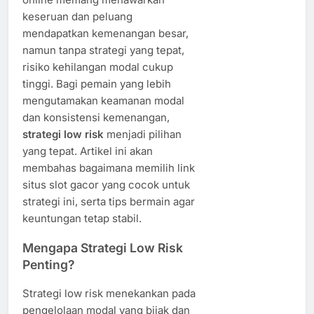
keseruan dan peluang
mendapatkan kemenangan besar,
namun tanpa strategi yang tepat,
risiko kehilangan modal cukup
tinggi. Bagi pemain yang lebih
mengutamakan keamanan modal
dan konsistensi kemenangan,
strategi low risk
menjadi pilihan
yang tepat. Artikel ini akan
membahas bagaimana memilih link
situs slot gacor yang cocok untuk
strategi ini, serta tips bermain agar
keuntungan tetap stabil.
Mengapa Strategi Low Risk
Penting?
Strategi low risk menekankan pada
pengelolaan modal yang bijak dan