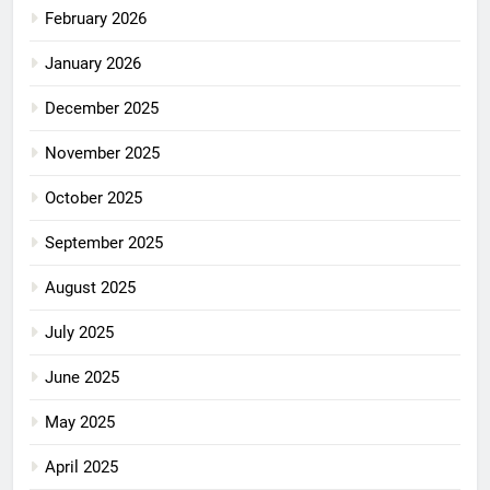
February 2026
January 2026
December 2025
November 2025
October 2025
September 2025
August 2025
July 2025
June 2025
May 2025
April 2025