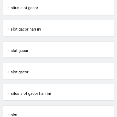
situs slot gacor
slot gacor hari ini
slot gacor
slot gacor
situs slot gacor hari ini
slot