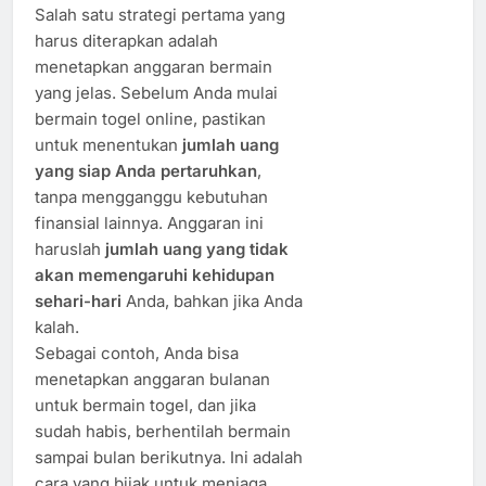
Salah satu strategi pertama yang
harus diterapkan adalah
menetapkan anggaran bermain
yang jelas. Sebelum Anda mulai
bermain togel online, pastikan
untuk menentukan
jumlah uang
yang siap Anda pertaruhkan
,
tanpa mengganggu kebutuhan
finansial lainnya. Anggaran ini
haruslah
jumlah uang yang tidak
akan memengaruhi kehidupan
sehari-hari
Anda, bahkan jika Anda
kalah.
Sebagai contoh, Anda bisa
menetapkan anggaran bulanan
untuk bermain togel, dan jika
sudah habis, berhentilah bermain
sampai bulan berikutnya. Ini adalah
cara yang bijak untuk menjaga