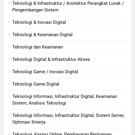
Teknologi & Infrastruktur / Arsitektur Perangkat Lunak /
Pengembangan Sistem
Teknologi & Inovasi Digital
Teknologi & Keamanan Digital
Teknologi dan Keamanan
Teknologi Digital & Infrastruktur Akses
Teknologi Game / Inovasi Digital
Teknologi Game Digital
Teknologi Informasi, Infrastruktur Digital, Keamanan
Sistem, Analisis Teknologi
Teknologi Informasi, Infrastruktur Digital, Sistem Server,
Optimasi Kinerja
Teknologi, Kasino Online, Pembayaran Permainan