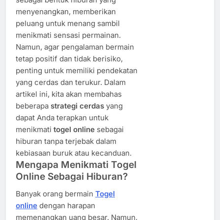
menyenangkan, memberikan
peluang untuk menang sambil
menikmati sensasi permainan.
Namun, agar pengalaman bermain
tetap positif dan tidak berisiko,
penting untuk memiliki pendekatan
yang cerdas dan terukur. Dalam
artikel ini, kita akan membahas
beberapa
strategi cerdas
yang
dapat Anda terapkan untuk
menikmati
togel online
sebagai
hiburan tanpa terjebak dalam
kebiasaan buruk atau kecanduan.
Mengapa Menikmati Togel
Online Sebagai Hiburan?
Banyak orang bermain
Togel
online
dengan harapan
memenangkan uang besar. Namun,