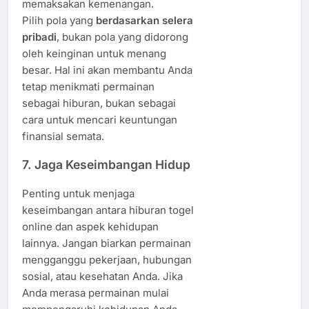
memaksakan kemenangan.
Pilih pola yang
berdasarkan selera
pribadi
, bukan pola yang didorong
oleh keinginan untuk menang
besar. Hal ini akan membantu Anda
tetap menikmati permainan
sebagai hiburan, bukan sebagai
cara untuk mencari keuntungan
finansial semata.
7. Jaga Keseimbangan Hidup
Penting untuk menjaga
keseimbangan antara hiburan togel
online dan aspek kehidupan
lainnya. Jangan biarkan permainan
mengganggu pekerjaan, hubungan
sosial, atau kesehatan Anda. Jika
Anda merasa permainan mulai