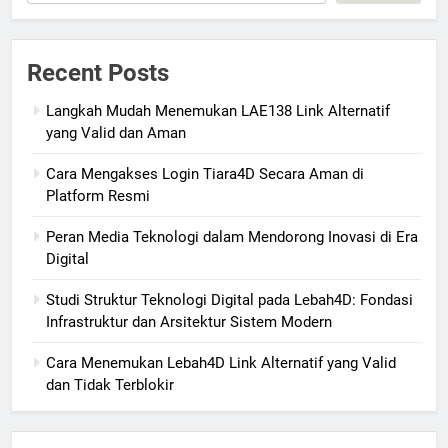
Recent Posts
Langkah Mudah Menemukan LAE138 Link Alternatif
yang Valid dan Aman
Cara Mengakses Login Tiara4D Secara Aman di
Platform Resmi
Peran Media Teknologi dalam Mendorong Inovasi di Era
Digital
Studi Struktur Teknologi Digital pada Lebah4D: Fondasi
Infrastruktur dan Arsitektur Sistem Modern
Cara Menemukan Lebah4D Link Alternatif yang Valid
dan Tidak Terblokir