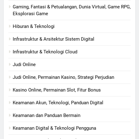
Gaming, Fantasi & Petualangan, Dunia Virtual, Game RPG,
Eksplorasi Game
Hiburan & Teknologi
Infrastruktur & Arsitektur Sistem Digital
Infrastruktur & Teknologi Cloud
Judi Online
Judi Online, Permainan Kasino, Strategi Perjudian
Kasino Online, Permainan Slot, Fitur Bonus
Keamanan Akun, Teknologi, Panduan Digital
Keamanan dan Panduan Bermain
Keamanan Digital & Teknologi Pengguna