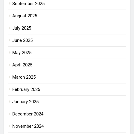
September 2025
August 2025
July 2025
June 2025
May 2025
April 2025
March 2025
February 2025
January 2025
December 2024
November 2024