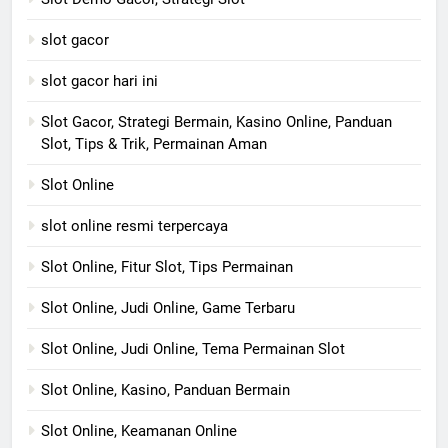
slot gacor
slot gacor hari ini
Slot Gacor, Strategi Bermain, Kasino Online, Panduan
Slot, Tips & Trik, Permainan Aman
Slot Online
slot online resmi terpercaya
Slot Online, Fitur Slot, Tips Permainan
Slot Online, Judi Online, Game Terbaru
Slot Online, Judi Online, Tema Permainan Slot
Slot Online, Kasino, Panduan Bermain
Slot Online, Keamanan Online