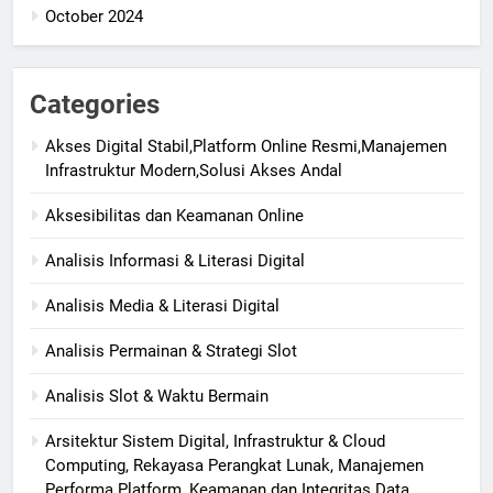
October 2024
Categories
Akses Digital Stabil,Platform Online Resmi,Manajemen
Infrastruktur Modern,Solusi Akses Andal
Aksesibilitas dan Keamanan Online
Analisis Informasi & Literasi Digital
Analisis Media & Literasi Digital
Analisis Permainan & Strategi Slot
Analisis Slot & Waktu Bermain
Arsitektur Sistem Digital, Infrastruktur & Cloud
Computing, Rekayasa Perangkat Lunak, Manajemen
Performa Platform, Keamanan dan Integritas Data,