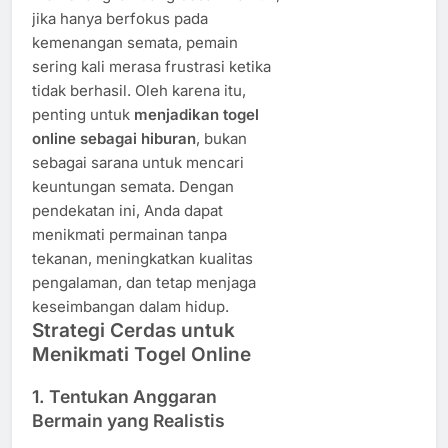
jika hanya berfokus pada
kemenangan semata, pemain
sering kali merasa frustrasi ketika
tidak berhasil. Oleh karena itu,
penting untuk
menjadikan togel
online sebagai hiburan
, bukan
sebagai sarana untuk mencari
keuntungan semata. Dengan
pendekatan ini, Anda dapat
menikmati permainan tanpa
tekanan, meningkatkan kualitas
pengalaman, dan tetap menjaga
keseimbangan dalam hidup.
Strategi Cerdas untuk
Menikmati Togel Online
1. Tentukan Anggaran
Bermain yang Realistis