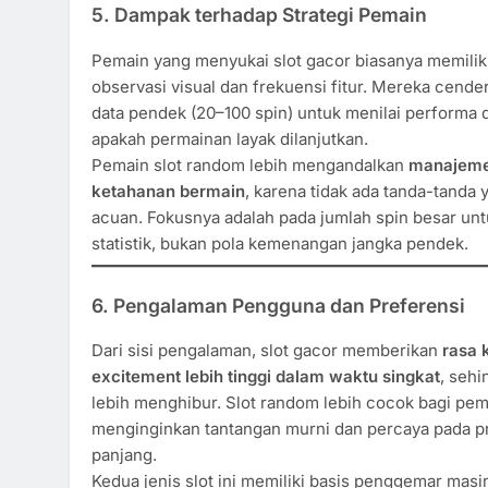
5.
Dampak terhadap Strategi Pemain
Pemain yang menyukai slot gacor biasanya memiliki
observasi visual dan frekuensi fitur. Mereka cen
data pendek (20–100 spin) untuk menilai performa
apakah permainan layak dilanjutkan.
Pemain slot random lebih mengandalkan
manajeme
ketahanan bermain
, karena tidak ada tanda-tanda 
acuan. Fokusnya adalah pada jumlah spin besar un
statistik, bukan pola kemenangan jangka pendek.
6.
Pengalaman Pengguna dan Preferensi
Dari sisi pengalaman, slot gacor memberikan
rasa 
excitement lebih tinggi dalam waktu singkat
, seh
lebih menghibur. Slot random lebih cocok bagi pe
menginginkan tantangan murni dan percaya pada pr
panjang.
Kedua jenis slot ini memiliki basis penggemar masi