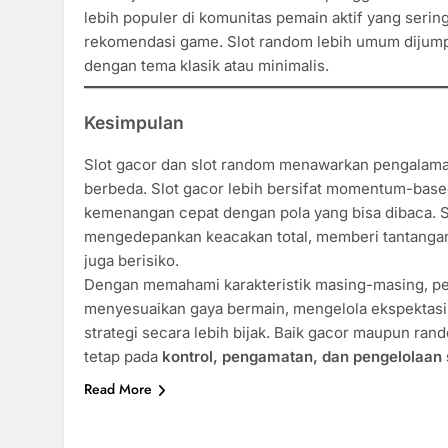
lebih populer di komunitas pemain aktif yang serin
rekomendasi game. Slot random lebih umum dijum
dengan tema klasik atau minimalis.
Kesimpulan
Slot gacor dan slot random menawarkan pengalam
berbeda. Slot gacor lebih bersifat momentum-bas
kemenangan cepat dengan pola yang bisa dibaca. 
mengedepankan keacakan total, memberi tantangan
juga berisiko.
Dengan memahami karakteristik masing-masing, p
menyesuaikan gaya bermain, mengelola ekspektasi
strategi secara lebih bijak. Baik gacor maupun ra
tetap pada
kontrol, pengamatan, dan pengelolaan 
Read More