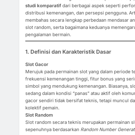
studi komparatif
dari berbagai aspek seperti perfor
distribusi kemenangan, dan persepsi pengguna. Arti
membahas secara lengkap perbedaan mendasar ant
slot random, serta bagaimana keduanya memengaruh
pengalaman bermain.
1.
Definisi dan Karakteristik Dasar
Slot Gacor
Merujuk pada permainan slot yang dalam periode 
frekuensi kemenangan tinggi, fitur bonus yang sering
simbol yang mendukung kemenangan. Biasanya, slo
sedang dalam kondisi “panas” atau aktif oleh komun
gacor sendiri tidak bersifat teknis, tetapi muncul 
kolektif pemain.
Slot Random
Slot random secara teknis merupakan permainan sl
sepenuhnya berdasarkan
Random Number Generat