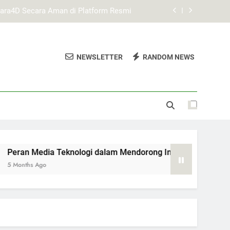
ara4D Secara Aman di Platform Resmi
alam Mendorong Inovasi di Era Digital
astruktur dan Arsitektur Sistem Modern
NEWSLETTER
RANDOM NEWS
Link Alternatif yang Valid dan Aman
Yang Menghadirkan Beragam Genre Musik.
ara4D Secara Aman di Platform Resmi
alam Mendorong Inovasi di Era Digital
astruktur dan Arsitektur Sistem Modern
ia Teknologi dalam Mendorong Inovasi di Era Digital
St
o
5 M