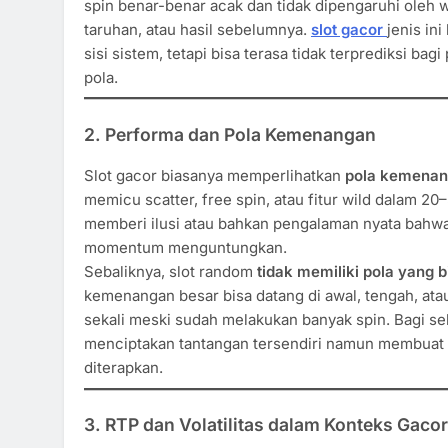
spin benar-benar acak dan tidak dipengaruhi oleh 
taruhan, atau hasil sebelumnya.
slot gacor
jenis ini
sisi sistem, tetapi bisa terasa tidak terprediksi ba
pola.
2.
Performa dan Pola Kemenangan
Slot gacor biasanya memperlihatkan
pola kemenan
memicu scatter, free spin, atau fitur wild dalam 20–
memberi ilusi atau bahkan pengalaman nyata bah
momentum menguntungkan.
Sebaliknya, slot random
tidak memiliki pola yang b
kemenangan besar bisa datang di awal, tengah, ata
sekali meski sudah melakukan banyak spin. Bagi se
menciptakan tantangan tersendiri namun membuat st
diterapkan.
3.
RTP dan Volatilitas dalam Konteks Gaco