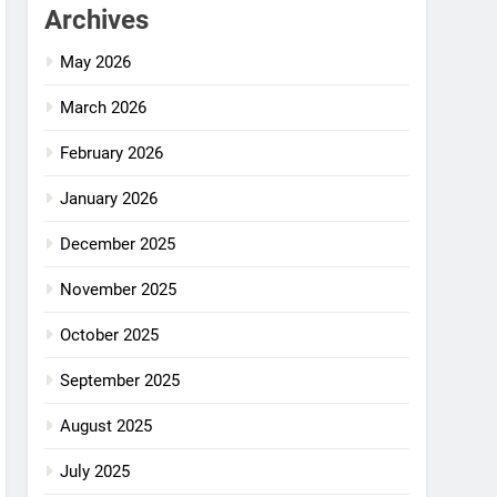
Archives
May 2026
March 2026
February 2026
January 2026
December 2025
November 2025
October 2025
September 2025
August 2025
July 2025