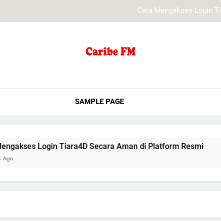
Cara Mengakses Login Ti
Peran Media Teknologi d
Studi Struktur Teknologi Digital pada Lebah4D: Fondasi Infr
ibe FM
Langkah Mudah Menemukan LAE138 
usik Terbaik Dari Karibia Bersama Caribe FM, Stasiun Radio 
Cara Mengakses Login Ti
SAMPLE PAGE
Peran Media Teknologi d
Studi Struktur Teknologi Digital pada Lebah4D: Fondasi Infr
gin Tiara4D Secara Aman di Platform Resmi
Peran Med
5 Months Ag