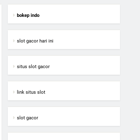
bokep indo
slot gacor hari ini
situs slot gacor
link situs slot
slot gacor