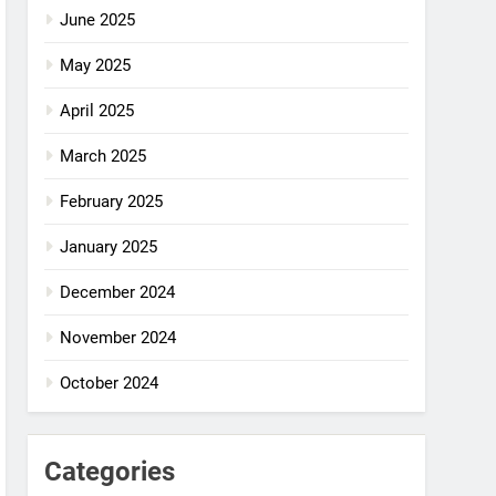
June 2025
May 2025
April 2025
March 2025
February 2025
January 2025
December 2024
November 2024
October 2024
Categories