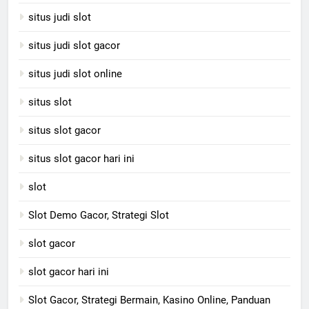
situs judi slot
situs judi slot gacor
situs judi slot online
situs slot
situs slot gacor
situs slot gacor hari ini
slot
Slot Demo Gacor, Strategi Slot
slot gacor
slot gacor hari ini
Slot Gacor, Strategi Bermain, Kasino Online, Panduan