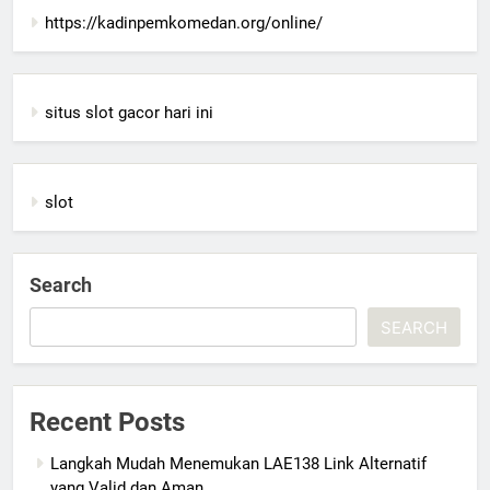
https://kadinpemkomedan.org/online/
situs slot gacor hari ini
slot
Search
SEARCH
Recent Posts
Langkah Mudah Menemukan LAE138 Link Alternatif
yang Valid dan Aman