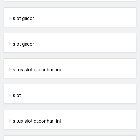
slot gacor
slot gacor
situs slot gacor hari ini
slot
situs slot gacor hari ini