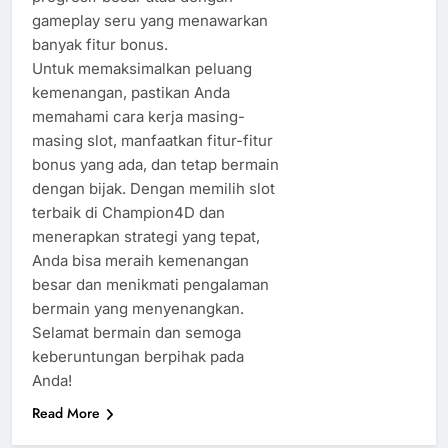
gameplay seru yang menawarkan
banyak fitur bonus.
Untuk memaksimalkan peluang
kemenangan, pastikan Anda
memahami cara kerja masing-
masing slot, manfaatkan fitur-fitur
bonus yang ada, dan tetap bermain
dengan bijak. Dengan memilih slot
terbaik di Champion4D dan
menerapkan strategi yang tepat,
Anda bisa meraih kemenangan
besar dan menikmati pengalaman
bermain yang menyenangkan.
Selamat bermain dan semoga
keberuntungan berpihak pada
Anda!
Read More