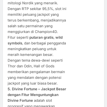
mitologi Nordik yang menarik.
Dengan RTP sekitar 95,5%, slot ini
memiliki peluang jackpot yang
terus berkembang, menjadikannya
salah satu permainan yang
menggiurkan di Champion4D.
Fitur seperti
putaran gratis
,
wild
symbols
, dan berbagai pengganda
meningkatkan peluang untuk
meraih kemenangan besar.
Dengan tema dewa-dewi seperti
Thor dan Odin, Hall of Gods
memberikan pengalaman bermain
yang mendalam dengan potensi
jackpot yang luar biasa besar.
5. Divine Fortune – Jackpot Besar
dengan Fitur Menguntungkan
Divine Fortune
adalah slot
progresif yang menawarkan