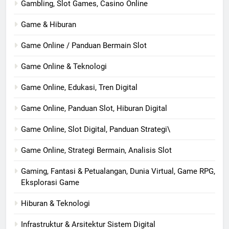
Gambling, Slot Games, Casino Online
Game & Hiburan
Game Online / Panduan Bermain Slot
Game Online & Teknologi
Game Online, Edukasi, Tren Digital
Game Online, Panduan Slot, Hiburan Digital
Game Online, Slot Digital, Panduan Strategi\
Game Online, Strategi Bermain, Analisis Slot
Gaming, Fantasi & Petualangan, Dunia Virtual, Game RPG,
Eksplorasi Game
Hiburan & Teknologi
Infrastruktur & Arsitektur Sistem Digital