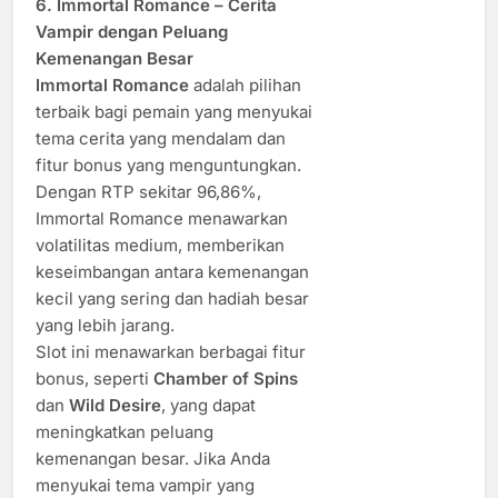
6. Immortal Romance – Cerita
Vampir dengan Peluang
Kemenangan Besar
Immortal Romance
adalah pilihan
terbaik bagi pemain yang menyukai
tema cerita yang mendalam dan
fitur bonus yang menguntungkan.
Dengan RTP sekitar 96,86%,
Immortal Romance menawarkan
volatilitas medium, memberikan
keseimbangan antara kemenangan
kecil yang sering dan hadiah besar
yang lebih jarang.
Slot ini menawarkan berbagai fitur
bonus, seperti
Chamber of Spins
dan
Wild Desire
, yang dapat
meningkatkan peluang
kemenangan besar. Jika Anda
menyukai tema vampir yang