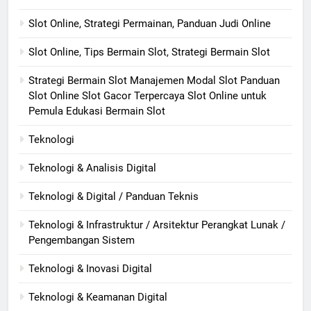
Slot Online, Strategi Permainan, Panduan Judi Online
Slot Online, Tips Bermain Slot, Strategi Bermain Slot
Strategi Bermain Slot Manajemen Modal Slot Panduan
Slot Online Slot Gacor Terpercaya Slot Online untuk
Pemula Edukasi Bermain Slot
Teknologi
Teknologi & Analisis Digital
Teknologi & Digital / Panduan Teknis
Teknologi & Infrastruktur / Arsitektur Perangkat Lunak /
Pengembangan Sistem
Teknologi & Inovasi Digital
Teknologi & Keamanan Digital