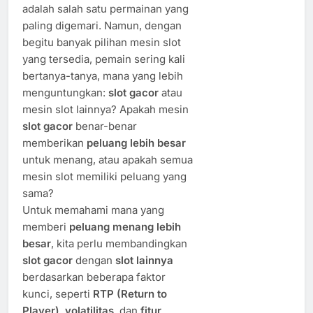
adalah salah satu permainan yang
paling digemari. Namun, dengan
begitu banyak pilihan mesin slot
yang tersedia, pemain sering kali
bertanya-tanya, mana yang lebih
menguntungkan:
slot gacor
atau
mesin slot lainnya? Apakah mesin
slot gacor
benar-benar
memberikan
peluang lebih besar
untuk menang, atau apakah semua
mesin slot memiliki peluang yang
sama?
Untuk memahami mana yang
memberi
peluang menang lebih
besar
, kita perlu membandingkan
slot gacor
dengan
slot lainnya
berdasarkan beberapa faktor
kunci, seperti
RTP (Return to
Player)
,
volatilitas
, dan
fitur