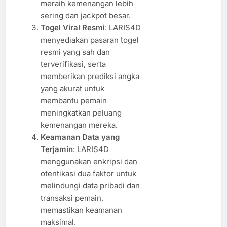
meraih kemenangan lebih
sering dan jackpot besar.
Togel Viral Resmi
: LARIS4D
menyediakan pasaran togel
resmi yang sah dan
terverifikasi, serta
memberikan prediksi angka
yang akurat untuk
membantu pemain
meningkatkan peluang
kemenangan mereka.
Keamanan Data yang
Terjamin
: LARIS4D
menggunakan enkripsi dan
otentikasi dua faktor untuk
melindungi data pribadi dan
transaksi pemain,
memastikan keamanan
maksimal.