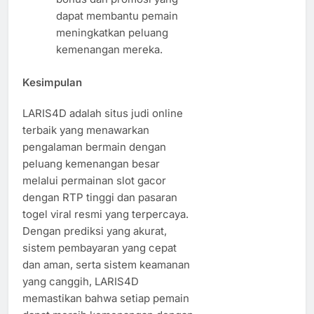
dapat membantu pemain
meningkatkan peluang
kemenangan mereka.
Kesimpulan
LARIS4D adalah situs judi online
terbaik yang menawarkan
pengalaman bermain dengan
peluang kemenangan besar
melalui permainan slot gacor
dengan RTP tinggi dan pasaran
togel viral resmi yang terpercaya.
Dengan prediksi yang akurat,
sistem pembayaran yang cepat
dan aman, serta sistem keamanan
yang canggih, LARIS4D
memastikan bahwa setiap pemain