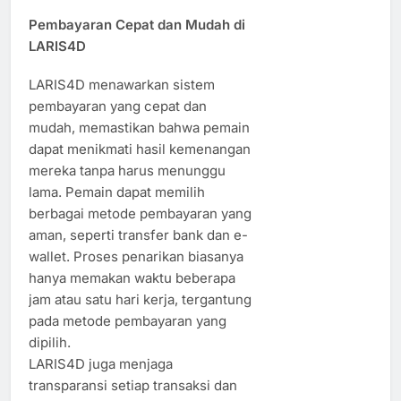
Pembayaran Cepat dan Mudah di
LARIS4D
LARIS4D menawarkan sistem
pembayaran yang cepat dan
mudah, memastikan bahwa pemain
dapat menikmati hasil kemenangan
mereka tanpa harus menunggu
lama. Pemain dapat memilih
berbagai metode pembayaran yang
aman, seperti transfer bank dan e-
wallet. Proses penarikan biasanya
hanya memakan waktu beberapa
jam atau satu hari kerja, tergantung
pada metode pembayaran yang
dipilih.
LARIS4D juga menjaga
transparansi setiap transaksi dan