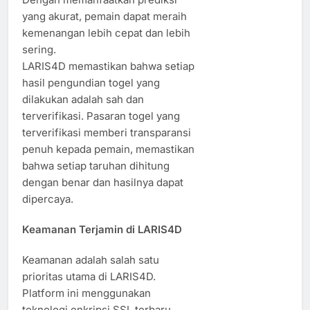
yang akurat, pemain dapat meraih
kemenangan lebih cepat dan lebih
sering.
LARIS4D memastikan bahwa setiap
hasil pengundian togel yang
dilakukan adalah sah dan
terverifikasi. Pasaran togel yang
terverifikasi memberi transparansi
penuh kepada pemain, memastikan
bahwa setiap taruhan dihitung
dengan benar dan hasilnya dapat
dipercaya.
Keamanan Terjamin di LARIS4D
Keamanan adalah salah satu
prioritas utama di LARIS4D.
Platform ini menggunakan
teknologi enkripsi SSL terbaru