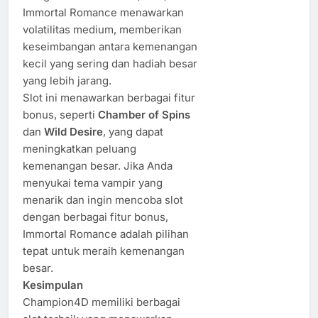
Immortal Romance menawarkan
volatilitas medium, memberikan
keseimbangan antara kemenangan
kecil yang sering dan hadiah besar
yang lebih jarang.
Slot ini menawarkan berbagai fitur
bonus, seperti
Chamber of Spins
dan
Wild Desire
, yang dapat
meningkatkan peluang
kemenangan besar. Jika Anda
menyukai tema vampir yang
menarik dan ingin mencoba slot
dengan berbagai fitur bonus,
Immortal Romance adalah pilihan
tepat untuk meraih kemenangan
besar.
Kesimpulan
Champion4D memiliki berbagai