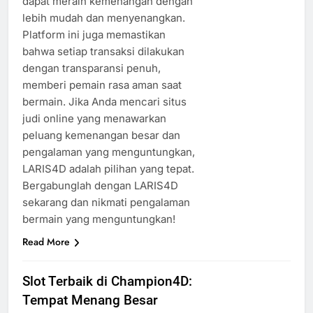
dapat meraih kemenangan dengan
lebih mudah dan menyenangkan.
Platform ini juga memastikan
bahwa setiap transaksi dilakukan
dengan transparansi penuh,
memberi pemain rasa aman saat
bermain. Jika Anda mencari situs
judi online yang menawarkan
peluang kemenangan besar dan
pengalaman yang menguntungkan,
LARIS4D adalah pilihan yang tepat.
Bergabunglah dengan LARIS4D
sekarang dan nikmati pengalaman
bermain yang menguntungkan!
Read More
Slot Terbaik di Champion4D:
Tempat Menang Besar