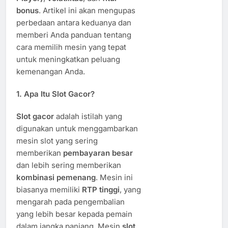
bonus
. Artikel ini akan mengupas
perbedaan antara keduanya dan
memberi Anda panduan tentang
cara memilih mesin yang tepat
untuk meningkatkan peluang
kemenangan Anda.
1.
Apa Itu Slot Gacor?
Slot gacor
adalah istilah yang
digunakan untuk menggambarkan
mesin slot yang sering
memberikan
pembayaran besar
dan lebih sering memberikan
kombinasi pemenang
. Mesin ini
biasanya memiliki
RTP tinggi
, yang
mengarah pada pengembalian
yang lebih besar kepada pemain
dalam jangka panjang. Mesin
slot