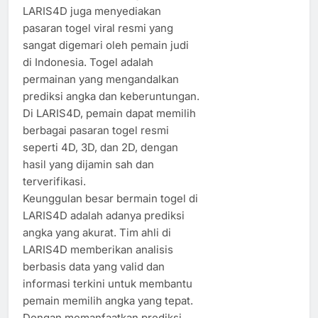
LARIS4D juga menyediakan
pasaran togel viral resmi yang
sangat digemari oleh pemain judi
di Indonesia. Togel adalah
permainan yang mengandalkan
prediksi angka dan keberuntungan.
Di LARIS4D, pemain dapat memilih
berbagai pasaran togel resmi
seperti 4D, 3D, dan 2D, dengan
hasil yang dijamin sah dan
terverifikasi.
Keunggulan besar bermain togel di
LARIS4D adalah adanya prediksi
angka yang akurat. Tim ahli di
LARIS4D memberikan analisis
berbasis data yang valid dan
informasi terkini untuk membantu
pemain memilih angka yang tepat.
Dengan memanfaatkan prediksi