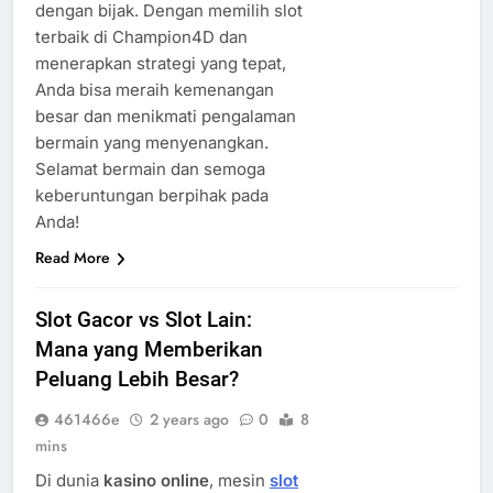
dengan bijak. Dengan memilih slot
terbaik di Champion4D dan
menerapkan strategi yang tepat,
Anda bisa meraih kemenangan
besar dan menikmati pengalaman
bermain yang menyenangkan.
Selamat bermain dan semoga
keberuntungan berpihak pada
Anda!
Read More
Slot Gacor vs Slot Lain:
Mana yang Memberikan
Peluang Lebih Besar?
461466e
2 years ago
0
8
mins
Di dunia
kasino online
, mesin
slot