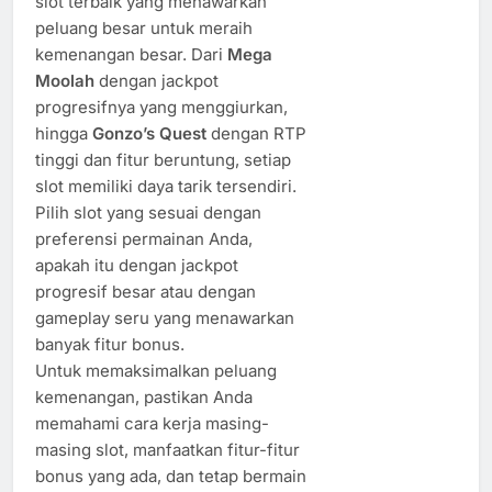
slot terbaik yang menawarkan
peluang besar untuk meraih
kemenangan besar. Dari
Mega
Moolah
dengan jackpot
progresifnya yang menggiurkan,
hingga
Gonzo’s Quest
dengan RTP
tinggi dan fitur beruntung, setiap
slot memiliki daya tarik tersendiri.
Pilih slot yang sesuai dengan
preferensi permainan Anda,
apakah itu dengan jackpot
progresif besar atau dengan
gameplay seru yang menawarkan
banyak fitur bonus.
Untuk memaksimalkan peluang
kemenangan, pastikan Anda
memahami cara kerja masing-
masing slot, manfaatkan fitur-fitur
bonus yang ada, dan tetap bermain