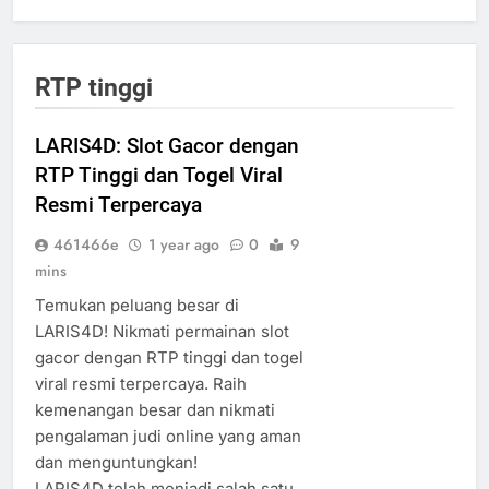
RTP tinggi
LARIS4D: Slot Gacor dengan
RTP Tinggi dan Togel Viral
Resmi Terpercaya
461466e
1 year ago
0
9
mins
Temukan peluang besar di
LARIS4D! Nikmati permainan slot
gacor dengan RTP tinggi dan togel
viral resmi terpercaya. Raih
kemenangan besar dan nikmati
pengalaman judi online yang aman
dan menguntungkan!
LARIS4D telah menjadi salah satu