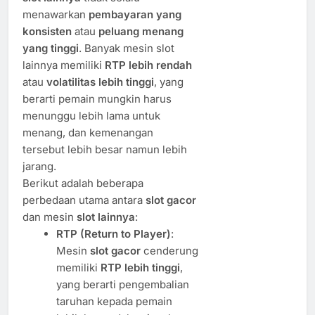
menawarkan
pembayaran yang
konsisten
atau
peluang menang
yang tinggi
. Banyak mesin slot
lainnya memiliki
RTP lebih rendah
atau
volatilitas lebih tinggi
, yang
berarti pemain mungkin harus
menunggu lebih lama untuk
menang, dan kemenangan
tersebut lebih besar namun lebih
jarang.
Berikut adalah beberapa
perbedaan utama antara
slot gacor
dan mesin
slot lainnya
:
RTP (Return to Player)
:
Mesin
slot gacor
cenderung
memiliki
RTP lebih tinggi
,
yang berarti pengembalian
taruhan kepada pemain