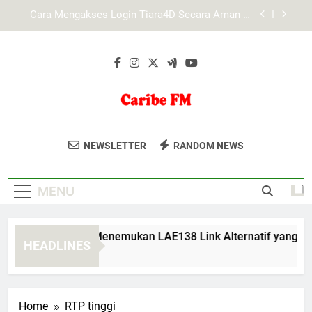
Skip
Peran Media Teknologi dalam Mendorong Inovasi
to
di Era Digital
content
Studi Struktur Teknologi Digital pada Lebah4D:
Fondasi Infrastruktur dan Arsitektur Sistem
Modern
Langkah Mudah Menemukan LAE138 Link
Alternatif yang Valid dan Aman
Cara Mengakses Login Tiara4D Secara Aman di
Platform Resmi
Caribe FM
Nikmati Musik Terbaik Dari Karibia
Peran Media Teknologi dalam Mendorong Inovasi
NEWSLETTER
RANDOM NEWS
di Era Digital
Bersama Caribe FM, Stasiun Radio Yang
Studi Struktur Teknologi Digital pada Lebah4D:
Menghadirkan Beragam Genre Musik.
Fondasi Infrastruktur dan Arsitektur Sistem
MENU
Modern
ngkah Mudah Menemukan LAE138 Link Alternatif yang Valid
HEADLINES
Months Ago
Home
RTP tinggi