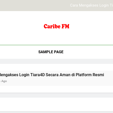
Cara Mengakses Login Ti
Peran Media Teknologi d
Studi Struktur Teknologi Digital pada Lebah4D: Fondasi Infr
ibe FM
Langkah Mudah Menemukan LAE138 
usik Terbaik Dari Karibia Bersama Caribe FM, Stasiun Radio 
Cara Mengakses Login Ti
SAMPLE PAGE
Peran Media Teknologi d
Studi Struktur Teknologi Digital pada Lebah4D: Fondasi Infr
gin Tiara4D Secara Aman di Platform Resmi
Peran Med
5 Months Ag