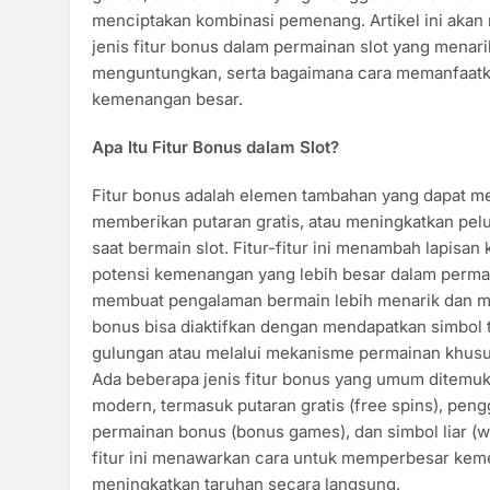
menciptakan kombinasi pemenang. Artikel ini aka
jenis fitur bonus dalam permainan slot yang menari
menguntungkan, serta bagaimana cara memanfaatk
kemenangan besar.
Apa Itu Fitur Bonus dalam Slot?
Fitur bonus adalah elemen tambahan yang dapat me
memberikan putaran gratis, atau meningkatkan pe
saat bermain slot. Fitur-fitur ini menambah lapisa
potensi kemenangan yang lebih besar dalam permai
membuat pengalaman bermain lebih menarik dan m
bonus bisa diaktifkan dengan mendapatkan simbol 
gulungan atau melalui mekanisme permainan khusu
Ada beberapa jenis fitur bonus yang umum ditemuk
modern, termasuk putaran gratis (free spins), pengg
permainan bonus (bonus games), dan simbol liar (
fitur ini menawarkan cara untuk memperbesar kem
meningkatkan taruhan secara langsung.