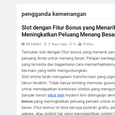
pengganda kemenangan
Slot dengan Fitur Bonus yang Menari
Meningkatkan Peluang Menang Besa
461466e
2 Years Ago
0
9 Mins
Temukan slot dengan fitur bonus yang menarik ya
peluang Anda untuk menang besar. Pelajari berbagai
yang tersedia dan bagaimana cara memanfaatkann
bermain yang lebih menguntungkan.
Slot online telah mengalami transformasi yang sig
tahun terakhir. Tidak hanya tentang memutar gulu
untuk mendapatkan kombinasi simbol yang mengunt
banyak mesin
situs slot
modern kini dilengkapi de
bonus
yang meningkatkan peluang pemain untuk 
besar. Fitur bonus ini bisa berupa putaran gratis, 
games, atau simbol liar yang menggantikan simbol l