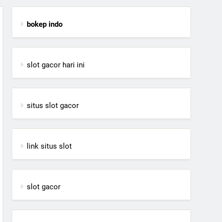
bokep indo
slot gacor hari ini
situs slot gacor
link situs slot
slot gacor