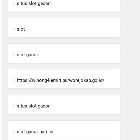
situs slot gacor
slot
slot gacor
https://winong-kemiri.purworejokab.go.id/
situs slot gacor
slot gacor hari ini