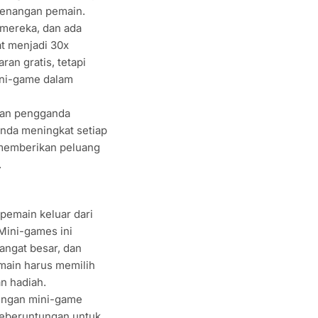
menangan pemain.
 mereka, dan ada
t menjadi 30x
ran gratis, tetapi
mini-game dalam
kan pengganda
nda meningkat setiap
 memberikan peluang
.
pemain keluar dari
Mini-games ini
angat besar, dan
emain harus memilih
n hadiah.
engan mini-game
keberuntungan untuk