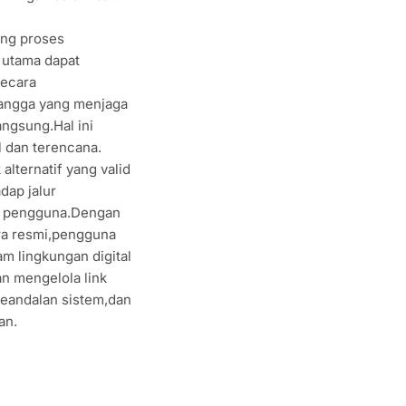
ung proses
 utama dapat
secara
yangga yang menjaga
angsung.Hal ini
 dan terencana.
lternatif yang valid
dap jalur
an pengguna.Dengan
ara resmi,pengguna
m lingkungan digital
n mengelola link
,keandalan sistem,dan
an.