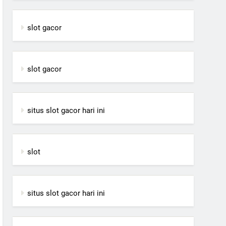
slot gacor
slot gacor
situs slot gacor hari ini
slot
situs slot gacor hari ini