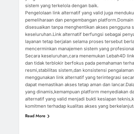
sistem yang terkelola dengan baik.
Pengelolaan link alternatif yang valid juga menduk
pemeliharaan dan pengembangan platform.Domain
disesuaikan tanpa menghentikan akses pengguna 
keseluruhan.Link alternatif berfungsi sebagai pen
layanan tetap berjalan selama proses tersebut berl
mencerminkan manajemen sistem yang profesional
Secara keseluruhan,cara menemukan Lebah4D link a
dan tidak terblokir berfokus pada pemahaman terha
resmi,stabilitas sistem,dan konsistensi pengalam
menggunakan link alternatif yang terintegrasi sec
dapat memastikan akses tetap aman dan lancar.Dala
yang dinamis,kemampuan platform menyediakan da
alternatif yang valid menjadi bukti kesiapan teknis
komitmen terhadap kualitas akses yang berkelanjut
Read More