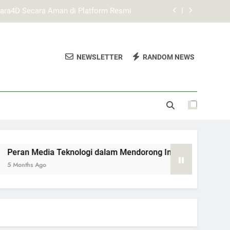
ara4D Secara Aman di Platform Resmi
alam Mendorong Inovasi di Era Digital
astruktur dan Arsitektur Sistem Modern
NEWSLETTER
RANDOM NEWS
Link Alternatif yang Valid dan Aman
Yang Menghadirkan Beragam Genre Musik.
ara4D Secara Aman di Platform Resmi
alam Mendorong Inovasi di Era Digital
astruktur dan Arsitektur Sistem Modern
ia Teknologi dalam Mendorong Inovasi di Era Digital
St
o
5 M