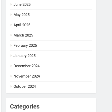
June 2025
May 2025
April 2025
March 2025
February 2025
January 2025
December 2024
November 2024
October 2024
Categories