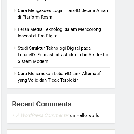
Cara Mengakses Login Tiara4D Secara Aman
di Platform Resmi
Peran Media Teknologi dalam Mendorong
Inovasi di Era Digital
Studi Struktur Teknologi Digital pada
Lebah4D: Fondasi Infrastruktur dan Arsitektur
Sistem Modern
Cara Menemukan Lebah4D Link Alternatif
yang Valid dan Tidak Terblokir
Recent Comments
A WordPress Commenter
on
Hello world!