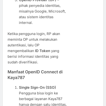
pihak penyedia identitas,
misalnya Google, Microsoft,
atau sistem identitas
internal.
Ketika pengguna login, RP akan
meminta OP untuk melakukan
autentikasi, lalu OP
mengembalikan
ID Token
yang
berisi informasi identitas yang
sudah diverifikasi.
Manfaat OpenID Connect di
Kaya787
Single Sign-On (SSO)
Pengguna bisa login ke
berbagai layanan Kaya787
hanya dengan satu identitas,