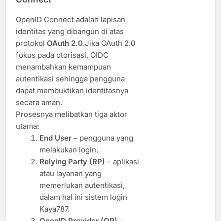
OpenID Connect adalah lapisan
identitas yang dibangun di atas
protokol
OAuth 2.0
.Jika OAuth 2.0
fokus pada otorisasi, OIDC
menambahkan kemampuan
autentikasi sehingga pengguna
dapat membuktikan identitasnya
secara aman.
Prosesnya melibatkan tiga aktor
utama:
End User
– pengguna yang
melakukan login.
Relying Party (RP)
– aplikasi
atau layanan yang
memerlukan autentikasi,
dalam hal ini sistem login
Kaya787.
OpenID Provider (OP)
–