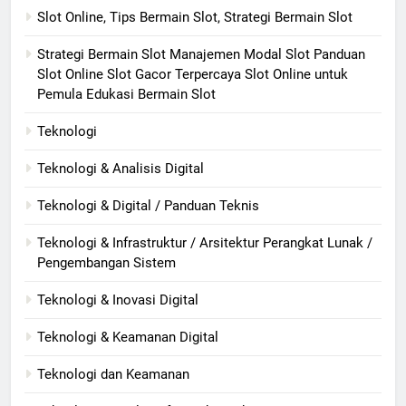
Slot Online, Tips Bermain Slot, Strategi Bermain Slot
Strategi Bermain Slot Manajemen Modal Slot Panduan
Slot Online Slot Gacor Terpercaya Slot Online untuk
Pemula Edukasi Bermain Slot
Teknologi
Teknologi & Analisis Digital
Teknologi & Digital / Panduan Teknis
Teknologi & Infrastruktur / Arsitektur Perangkat Lunak /
Pengembangan Sistem
Teknologi & Inovasi Digital
Teknologi & Keamanan Digital
Teknologi dan Keamanan