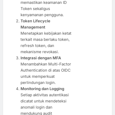
memastikan keamanan ID
Token sekaligus
kenyamanan pengguna.
Token Lifecycle
Management
Menetapkan kebijakan ketat
terkait masa berlaku token,
refresh token, dan
mekanisme revokasi.
Integrasi dengan MFA
Menambahkan Multi-Factor
Authentication di atas OIDC
untuk memperkuat
perlindungan login.
Monitoring dan Logging
Setiap aktivitas autentikasi
dicatat untuk mendeteksi
anomali login dan
mendukung audit