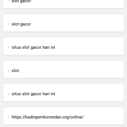
slot gacor
slot gacor
situs slot gacor hari ini
slot
situs slot gacor hari ini
https://kadinpemkomedan.org/online/