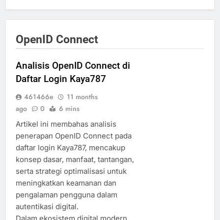
OpenID Connect
Analisis OpenID Connect di
Daftar Login Kaya787
461466e
11 months
ago
0
6 mins
Artikel ini membahas analisis
penerapan OpenID Connect pada
daftar login Kaya787, mencakup
konsep dasar, manfaat, tantangan,
serta strategi optimalisasi untuk
meningkatkan keamanan dan
pengalaman pengguna dalam
autentikasi digital.
Dalam ekosistem digital modern,