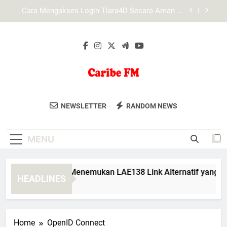
Platform Resmi
Skip
Peran Media Teknologi dalam Mendorong Inovasi
to
di Era Digital
content
Studi Struktur Teknologi Digital pada Lebah4D:
Fondasi Infrastruktur dan Arsitektur Sistem
Modern
Langkah Mudah Menemukan LAE138 Link
Alternatif yang Valid dan Aman
Cara Mengakses Login Tiara4D Secara Aman di
Platform Resmi
Caribe FM
Nikmati Musik Terbaik Dari Karibia
Peran Media Teknologi dalam Mendorong Inovasi
NEWSLETTER
RANDOM NEWS
di Era Digital
Bersama Caribe FM, Stasiun Radio Yang
Menghadirkan Beragam Genre Musik.
Studi Struktur Teknologi Digital pada Lebah4D:
Fondasi Infrastruktur dan Arsitektur Sistem
MENU
Modern
Langkah Mudah Menemukan LAE138 Link Alternatif yang Val
HEADLINES
3 Months Ago
Home
OpenID Connect