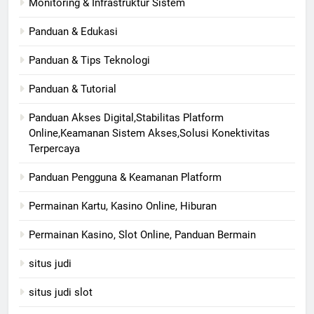
Monitoring & Infrastruktur Sistem
Panduan & Edukasi
Panduan & Tips Teknologi
Panduan & Tutorial
Panduan Akses Digital,Stabilitas Platform
Online,Keamanan Sistem Akses,Solusi Konektivitas
Terpercaya
Panduan Pengguna & Keamanan Platform
Permainan Kartu, Kasino Online, Hiburan
Permainan Kasino, Slot Online, Panduan Bermain
situs judi
situs judi slot