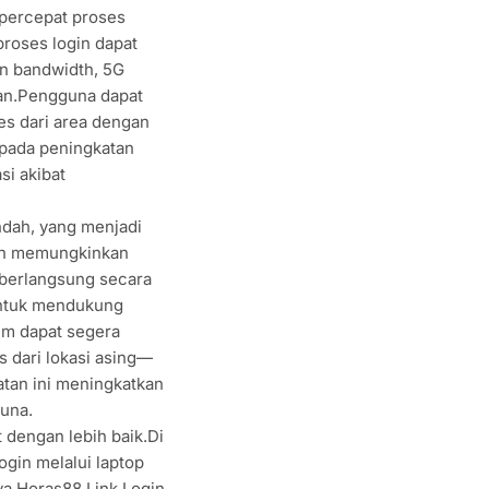
percepat proses
proses login dapat
n bandwidth, 5G
an.Pengguna dapat
es dari area dengan
 pada peningkatan
si akibat
ndah, yang menjadi
dah memungkinkan
 berlangsung secara
untuk mendukung
tem dapat segera
 dari lokasi asing—
tan ini meningkatkan
una.
 dengan lebih baik.Di
ogin melalui laptop
nya.Horas88 Link Login