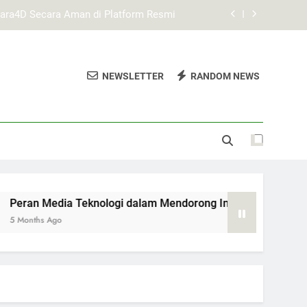
ara4D Secara Aman di Platform Resmi
alam Mendorong Inovasi di Era Digital
astruktur dan Arsitektur Sistem Modern
NEWSLETTER
RANDOM NEWS
Link Alternatif yang Valid dan Aman
Yang Menghadirkan Beragam Genre Musik.
ara4D Secara Aman di Platform Resmi
alam Mendorong Inovasi di Era Digital
astruktur dan Arsitektur Sistem Modern
a Teknologi dalam Mendorong Inovasi di Era Digital
Stu
5 M