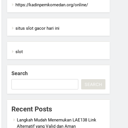
https://kadinpemkomedan.org/online/
situs slot gacor hari ini
slot
Search
SEARCH
Recent Posts
Langkah Mudah Menemukan LAE138 Link
Alternatif yang Valid dan Aman