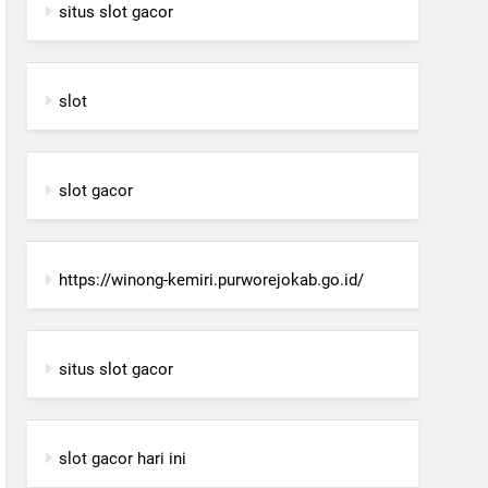
situs slot gacor
slot
slot gacor
https://winong-kemiri.purworejokab.go.id/
situs slot gacor
slot gacor hari ini