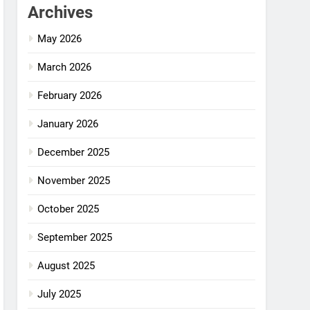
Archives
May 2026
March 2026
February 2026
January 2026
December 2025
November 2025
October 2025
September 2025
August 2025
July 2025