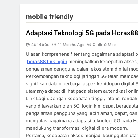
mobile friendly
Adaptasi Teknologi 5G pada Horas88
461466e
11 Months Ago
0
6 Mins
Ulasan komprehensif tentang bagaimana adaptasi t
horas88 link login
meningkatkan kecepatan akses,
pengalaman pengguna dalam ekosistem digital mod
Perkembangan teknologi jaringan 5G telah memba
signifikan dalam berbagai aspek kehidupan digital
utamanya dapat dilihat pada sistem autentikasi onl
Link Login.Dengan kecepatan tinggi, latensi rendah
yang ditawarkan oleh 5G, login kini dapat beradap
pengalaman pengguna yang lebih aman, cepat, dan ef
mengulas bagaimana adaptasi teknologi 5G pada Ho
mendukung transformasi digital di era modern.
Pertama, kecepatan akses menjadi keunggulan uta