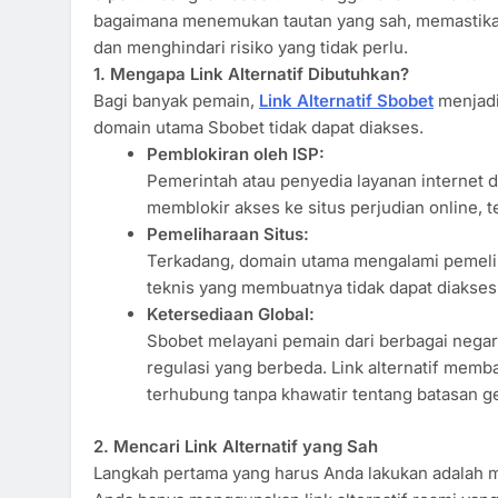
bagaimana menemukan tautan yang sah, memastik
dan menghindari risiko yang tidak perlu.
1. Mengapa Link Alternatif Dibutuhkan?
Bagi banyak pemain,
Link Alternatif Sbobet
menjadi
domain utama Sbobet tidak dapat diakses.
Pemblokiran oleh ISP:
Pemerintah atau penyedia layanan internet d
memblokir akses ke situs perjudian online, 
Pemeliharaan Situs:
Terkadang, domain utama mengalami pemeli
teknis yang membuatnya tidak dapat diakses
Ketersediaan Global:
Sbobet melayani pemain dari berbagai negar
regulasi yang berbeda. Link alternatif memb
terhubung tanpa khawatir tentang batasan ge
2. Mencari Link Alternatif yang Sah
Langkah pertama yang harus Anda lakukan adalah