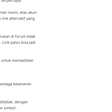
 terpercaya.
mail resmi, atau akun
link alternatif yang
ukan di forum tidak
. Link palsu bisa jadi
S untuk memastikan
 menjaga keamanan
 ditebak, dengan
an simbol.