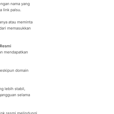
dengan nama yang
 link palsu.
sanya atau meminta
ndari memasukkan
 Resmi
kan mendapatkan
meskipun domain
 lebih stabil,
 gangguan selama
ink resmi melindungi