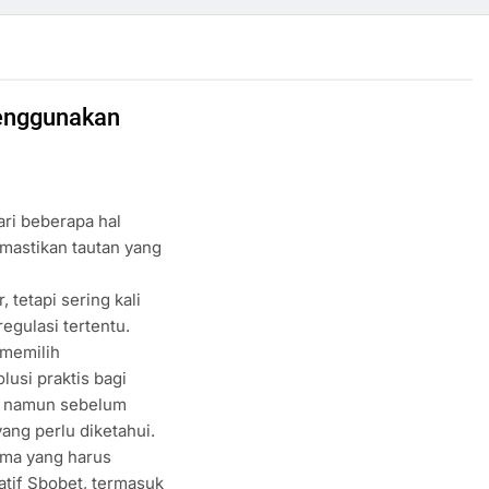
Menggunakan
ari beberapa hal
mastikan tautan yang
 tetapi sering kali
regulasi tertentu.
 memilih
lusi praktis bagi
, namun sebelum
ang perlu diketahui.
tama yang harus
tif Sbobet, termasuk