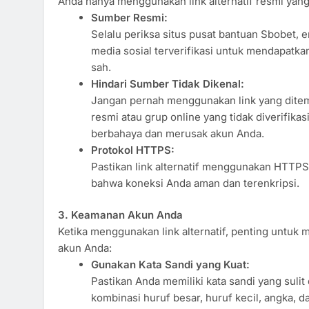
Anda hanya menggunakan link alternatif resmi yang
Sumber Resmi:
Selalu periksa situs pusat bantuan Sbobet, e
media sosial terverifikasi untuk mendapatkan 
sah.
Hindari Sumber Tidak Dikenal:
Jangan pernah menggunakan link yang ditem
resmi atau grup online yang tidak diverifikasi
berbahaya dan merusak akun Anda.
Protokol HTTPS:
Pastikan link alternatif menggunakan HTTP
bahwa koneksi Anda aman dan terenkripsi.
3. Keamanan Akun Anda
Ketika menggunakan link alternatif, penting untuk
akun Anda:
Gunakan Kata Sandi yang Kuat:
Pastikan Anda memiliki kata sandi yang sulit
kombinasi huruf besar, huruf kecil, angka, d