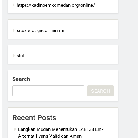
https://kadinpemkomedan.org/online/
situs slot gacor hari ini
slot
Search
SEARCH
Recent Posts
Langkah Mudah Menemukan LAE138 Link
Alternatif yang Valid dan Aman