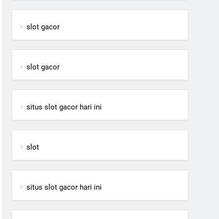
slot gacor
slot gacor
situs slot gacor hari ini
slot
situs slot gacor hari ini