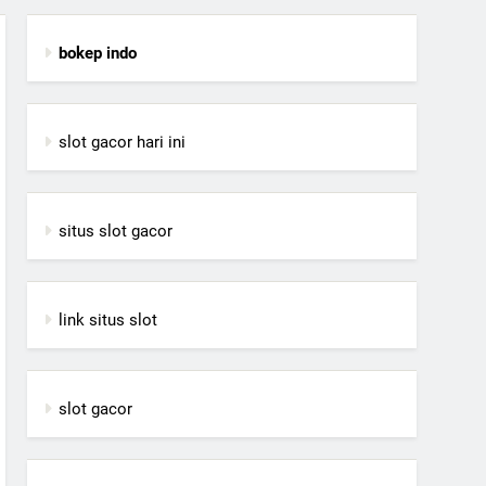
bokep indo
slot gacor hari ini
situs slot gacor
link situs slot
slot gacor