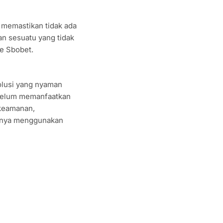
 memastikan tidak ada
n sesuatu yang tidak
ke Sbobet.
olusi yang nyaman
ebelum memanfaatkan
 keamanan,
hanya menggunakan