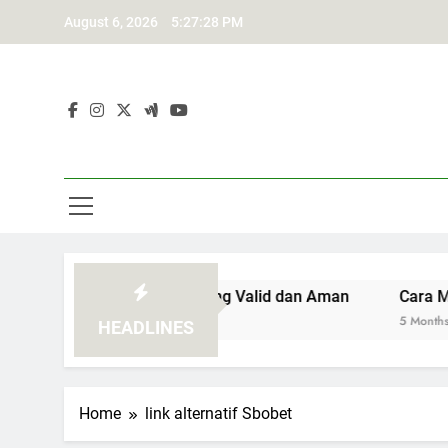
Skip
August 6, 2026
5:27:29 PM
to
content
Car
Nikmati M
nk Alternatif yang Valid dan Aman
Cara Mengakses Lo
5 Months Ago
HEADLINES
Home
link alternatif Sbobet