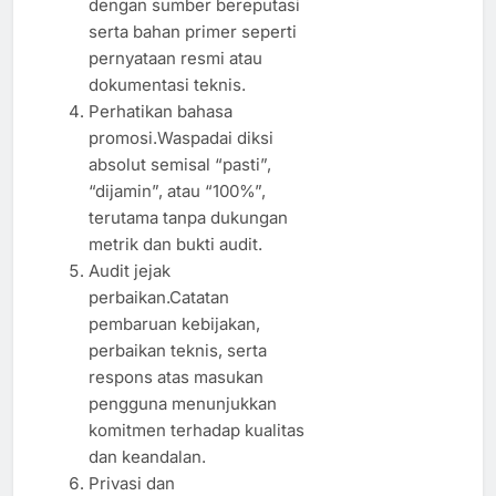
dengan sumber bereputasi
serta bahan primer seperti
pernyataan resmi atau
dokumentasi teknis.
Perhatikan bahasa
promosi.Waspadai diksi
absolut semisal “pasti”,
“dijamin”, atau “100%”,
terutama tanpa dukungan
metrik dan bukti audit.
Audit jejak
perbaikan.Catatan
pembaruan kebijakan,
perbaikan teknis, serta
respons atas masukan
pengguna menunjukkan
komitmen terhadap kualitas
dan keandalan.
Privasi dan