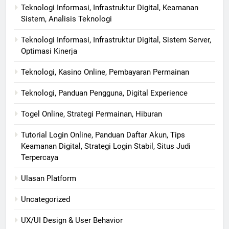
Teknologi Informasi, Infrastruktur Digital, Keamanan
Sistem, Analisis Teknologi
Teknologi Informasi, Infrastruktur Digital, Sistem Server,
Optimasi Kinerja
Teknologi, Kasino Online, Pembayaran Permainan
Teknologi, Panduan Pengguna, Digital Experience
Togel Online, Strategi Permainan, Hiburan
Tutorial Login Online, Panduan Daftar Akun, Tips
Keamanan Digital, Strategi Login Stabil, Situs Judi
Terpercaya
Ulasan Platform
Uncategorized
UX/UI Design & User Behavior