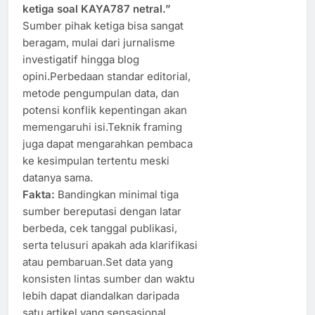
ketiga soal KAYA787 netral.”
Sumber pihak ketiga bisa sangat
beragam, mulai dari jurnalisme
investigatif hingga blog
opini.Perbedaan standar editorial,
metode pengumpulan data, dan
potensi konflik kepentingan akan
memengaruhi isi.Teknik framing
juga dapat mengarahkan pembaca
ke kesimpulan tertentu meski
datanya sama.
Fakta:
Bandingkan minimal tiga
sumber bereputasi dengan latar
berbeda, cek tanggal publikasi,
serta telusuri apakah ada klarifikasi
atau pembaruan.Set data yang
konsisten lintas sumber dan waktu
lebih dapat diandalkan daripada
satu artikel yang sensasional.