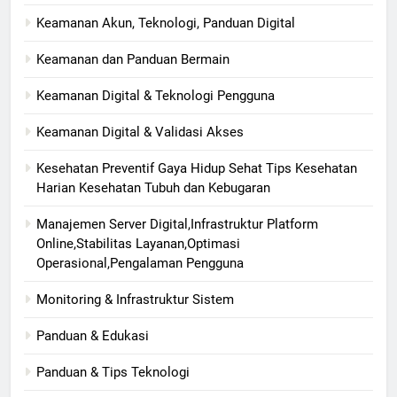
Keamanan Akun, Teknologi, Panduan Digital
Keamanan dan Panduan Bermain
Keamanan Digital & Teknologi Pengguna
Keamanan Digital & Validasi Akses
Kesehatan Preventif Gaya Hidup Sehat Tips Kesehatan
Harian Kesehatan Tubuh dan Kebugaran
Manajemen Server Digital,Infrastruktur Platform
Online,Stabilitas Layanan,Optimasi
Operasional,Pengalaman Pengguna
Monitoring & Infrastruktur Sistem
Panduan & Edukasi
Panduan & Tips Teknologi