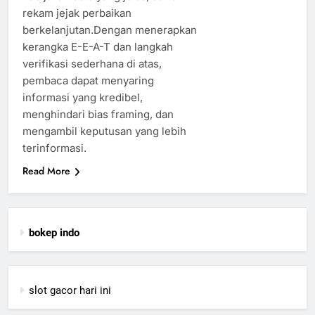
rekam jejak perbaikan
berkelanjutan.Dengan menerapkan
kerangka E-E-A-T dan langkah
verifikasi sederhana di atas,
pembaca dapat menyaring
informasi yang kredibel,
menghindari bias framing, dan
mengambil keputusan yang lebih
terinformasi.
Read More
bokep indo
slot gacor hari ini