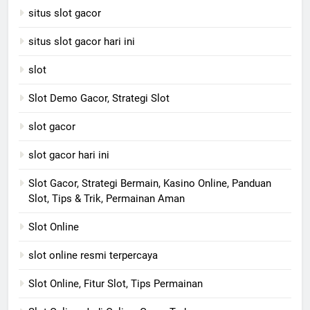
situs slot gacor
situs slot gacor hari ini
slot
Slot Demo Gacor, Strategi Slot
slot gacor
slot gacor hari ini
Slot Gacor, Strategi Bermain, Kasino Online, Panduan
Slot, Tips & Trik, Permainan Aman
Slot Online
slot online resmi terpercaya
Slot Online, Fitur Slot, Tips Permainan