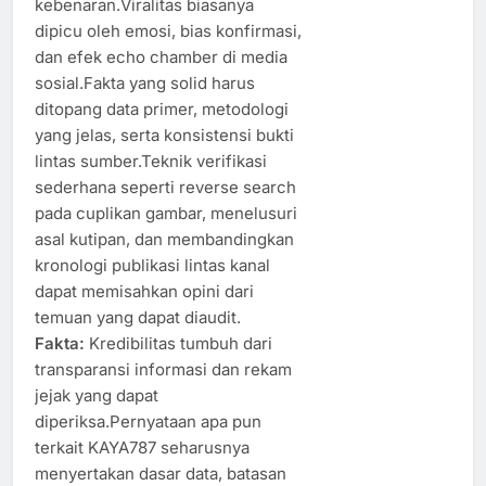
kebenaran.Viralitas biasanya
dipicu oleh emosi, bias konfirmasi,
dan efek echo chamber di media
sosial.Fakta yang solid harus
ditopang data primer, metodologi
yang jelas, serta konsistensi bukti
lintas sumber.Teknik verifikasi
sederhana seperti reverse search
pada cuplikan gambar, menelusuri
asal kutipan, dan membandingkan
kronologi publikasi lintas kanal
dapat memisahkan opini dari
temuan yang dapat diaudit.
Fakta:
Kredibilitas tumbuh dari
transparansi informasi dan rekam
jejak yang dapat
diperiksa.Pernyataan apa pun
terkait KAYA787 seharusnya
menyertakan dasar data, batasan