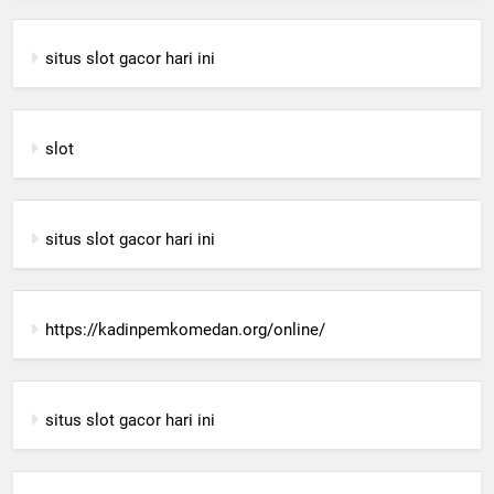
situs slot gacor hari ini
slot
situs slot gacor hari ini
https://kadinpemkomedan.org/online/
situs slot gacor hari ini