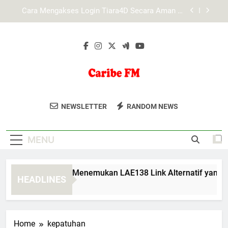
Skip
Peran Media Teknologi dalam Mendorong Inovasi
to
di Era Digital
content
Studi Struktur Teknologi Digital pada Lebah4D:
Fondasi Infrastruktur dan Arsitektur Sistem
Modern
Langkah Mudah Menemukan LAE138 Link
Alternatif yang Valid dan Aman
Cara Mengakses Login Tiara4D Secara Aman di
Platform Resmi
Caribe FM
Nikmati Musik Terbaik Dari Karibia
Peran Media Teknologi dalam Mendorong Inovasi
NEWSLETTER
RANDOM NEWS
di Era Digital
Bersama Caribe FM, Stasiun Radio Yang
Studi Struktur Teknologi Digital pada Lebah4D:
Menghadirkan Beragam Genre Musik.
Fondasi Infrastruktur dan Arsitektur Sistem
MENU
Modern
Langkah Mudah Menemukan LAE138 Link Alternatif yang Val
HEADLINES
3 Months Ago
Home
kepatuhan