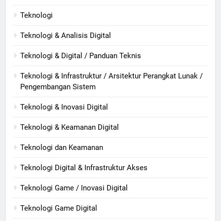
Teknologi
Teknologi & Analisis Digital
Teknologi & Digital / Panduan Teknis
Teknologi & Infrastruktur / Arsitektur Perangkat Lunak /
Pengembangan Sistem
Teknologi & Inovasi Digital
Teknologi & Keamanan Digital
Teknologi dan Keamanan
Teknologi Digital & Infrastruktur Akses
Teknologi Game / Inovasi Digital
Teknologi Game Digital