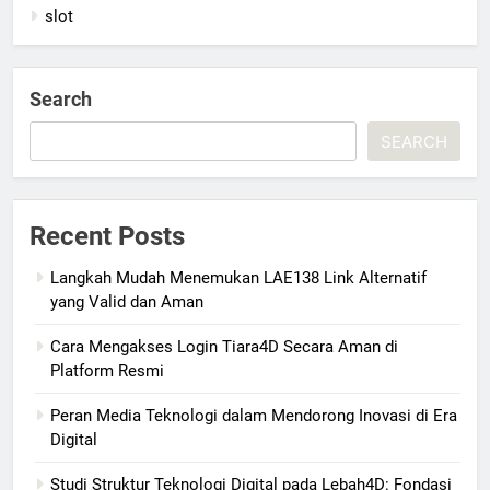
slot
Search
SEARCH
Recent Posts
Langkah Mudah Menemukan LAE138 Link Alternatif
yang Valid dan Aman
Cara Mengakses Login Tiara4D Secara Aman di
Platform Resmi
Peran Media Teknologi dalam Mendorong Inovasi di Era
Digital
Studi Struktur Teknologi Digital pada Lebah4D: Fondasi