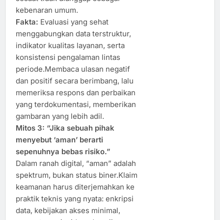
kebenaran umum.
Fakta:
Evaluasi yang sehat
menggabungkan data terstruktur,
indikator kualitas layanan, serta
konsistensi pengalaman lintas
periode.Membaca ulasan negatif
dan positif secara berimbang, lalu
memeriksa respons dan perbaikan
yang terdokumentasi, memberikan
gambaran yang lebih adil.
Mitos 3: “Jika sebuah pihak
menyebut ‘aman’ berarti
sepenuhnya bebas risiko.”
Dalam ranah digital, “aman” adalah
spektrum, bukan status biner.Klaim
keamanan harus diterjemahkan ke
praktik teknis yang nyata: enkripsi
data, kebijakan akses minimal,