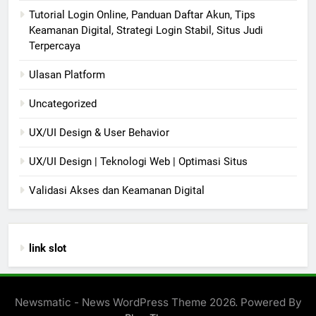
Tutorial Login Online, Panduan Daftar Akun, Tips
Keamanan Digital, Strategi Login Stabil, Situs Judi
Terpercaya
Ulasan Platform
Uncategorized
UX/UI Design & User Behavior
UX/UI Design | Teknologi Web | Optimasi Situs
Validasi Akses dan Keamanan Digital
link slot
Newsmatic - News WordPress Theme 2026. Powered By