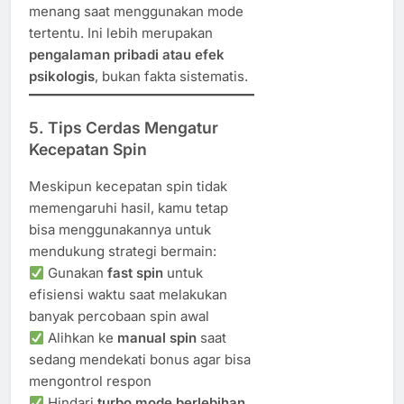
menang saat menggunakan mode
tertentu. Ini lebih merupakan
pengalaman pribadi atau efek
psikologis
, bukan fakta sistematis.
5. Tips Cerdas Mengatur
Kecepatan Spin
Meskipun kecepatan spin tidak
memengaruhi hasil, kamu tetap
bisa menggunakannya untuk
mendukung strategi bermain:
Gunakan
fast spin
untuk
efisiensi waktu saat melakukan
banyak percobaan spin awal
Alihkan ke
manual spin
saat
sedang mendekati bonus agar bisa
mengontrol respon
Hindari
turbo mode berlebihan