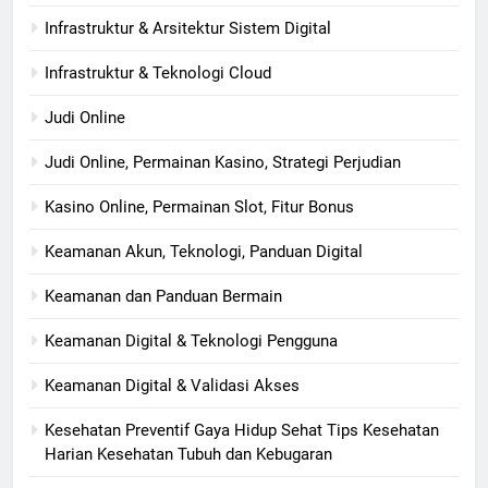
Infrastruktur & Arsitektur Sistem Digital
Infrastruktur & Teknologi Cloud
Judi Online
Judi Online, Permainan Kasino, Strategi Perjudian
Kasino Online, Permainan Slot, Fitur Bonus
Keamanan Akun, Teknologi, Panduan Digital
Keamanan dan Panduan Bermain
Keamanan Digital & Teknologi Pengguna
Keamanan Digital & Validasi Akses
Kesehatan Preventif Gaya Hidup Sehat Tips Kesehatan
Harian Kesehatan Tubuh dan Kebugaran