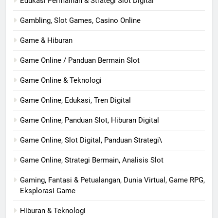
Edukasi Permainan & Strategi Slot Digital
Gambling, Slot Games, Casino Online
Game & Hiburan
Game Online / Panduan Bermain Slot
Game Online & Teknologi
Game Online, Edukasi, Tren Digital
Game Online, Panduan Slot, Hiburan Digital
Game Online, Slot Digital, Panduan Strategi\
Game Online, Strategi Bermain, Analisis Slot
Gaming, Fantasi & Petualangan, Dunia Virtual, Game RPG,
Eksplorasi Game
Hiburan & Teknologi