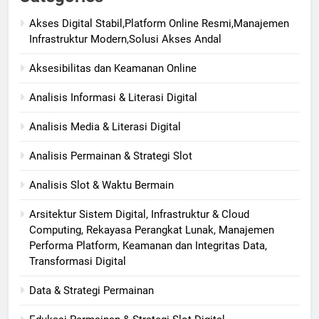
Akses Digital Stabil,Platform Online Resmi,Manajemen
Infrastruktur Modern,Solusi Akses Andal
Aksesibilitas dan Keamanan Online
Analisis Informasi & Literasi Digital
Analisis Media & Literasi Digital
Analisis Permainan & Strategi Slot
Analisis Slot & Waktu Bermain
Arsitektur Sistem Digital, Infrastruktur & Cloud
Computing, Rekayasa Perangkat Lunak, Manajemen
Performa Platform, Keamanan dan Integritas Data,
Transformasi Digital
Data & Strategi Permainan