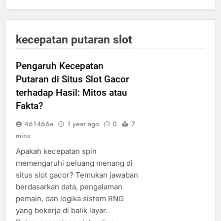
kecepatan putaran slot
Pengaruh Kecepatan
Putaran di Situs Slot Gacor
terhadap Hasil: Mitos atau
Fakta?
461466e
1 year ago
0
7
mins
Apakah kecepatan spin
memengaruhi peluang menang di
situs slot gacor? Temukan jawaban
berdasarkan data, pengalaman
pemain, dan logika sistem RNG
yang bekerja di balik layar.