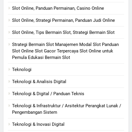
Slot Online, Panduan Permainan, Casino Online
Slot Online, Strategi Permainan, Panduan Judi Online
Slot Online, Tips Bermain Slot, Strategi Bermain Slot
Strategi Bermain Slot Manajemen Modal Slot Panduan
Slot Online Slot Gacor Terpercaya Slot Online untuk
Pemula Edukasi Bermain Slot
Teknologi
Teknologi & Analisis Digital
Teknologi & Digital / Panduan Teknis
Teknologi & Infrastruktur / Arsitektur Perangkat Lunak /
Pengembangan Sistem
Teknologi & Inovasi Digital