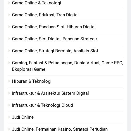
Game Online & Teknologi
Game Online, Edukasi, Tren Digital
Game Online, Panduan Slot, Hiburan Digital
Game Online, Slot Digital, Panduan Strategi\
Game Online, Strategi Bermain, Analisis Slot
Gaming, Fantasi & Petualangan, Dunia Virtual, Game RPG,
Eksplorasi Game
Hiburan & Teknologi
Infrastruktur & Arsitektur Sistem Digital
Infrastruktur & Teknologi Cloud
Judi Online
Judi Online, Permainan Kasino, Strategi Perjudian