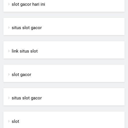
slot gacor hari ini
situs slot gacor
link situs slot
slot gacor
situs slot gacor
slot