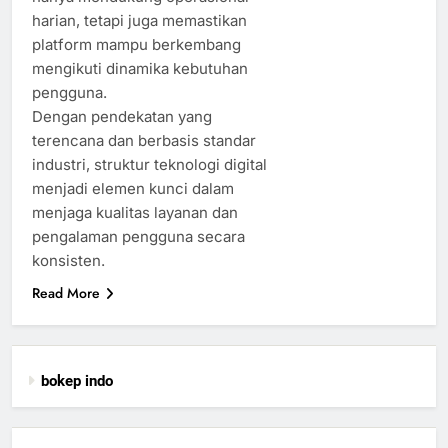
harian, tetapi juga memastikan
platform mampu berkembang
mengikuti dinamika kebutuhan
pengguna.
Dengan pendekatan yang
terencana dan berbasis standar
industri, struktur teknologi digital
menjadi elemen kunci dalam
menjaga kualitas layanan dan
pengalaman pengguna secara
konsisten.
Read More
bokep indo