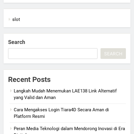
slot
Search
SEARCH
Recent Posts
Langkah Mudah Menemukan LAE138 Link Alternatif
yang Valid dan Aman
Cara Mengakses Login Tiara4D Secara Aman di
Platform Resmi
Peran Media Teknologi dalam Mendorong Inovasi di Era