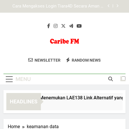
Skip
Peran Media Teknologi dalam Mendorong Inovasi
to
di Era Digital
content
Studi Struktur Teknologi Digital pada Lebah4D:
Fondasi Infrastruktur dan Arsitektur Sistem
Modern
Langkah Mudah Menemukan LAE138 Link
Alternatif yang Valid dan Aman
Cara Mengakses Login Tiara4D Secara Aman di
Platform Resmi
Caribe FM
Nikmati Musik Terbaik Dari Karibia
Peran Media Teknologi dalam Mendorong Inovasi
NEWSLETTER
RANDOM NEWS
di Era Digital
Bersama Caribe FM, Stasiun Radio Yang
Studi Struktur Teknologi Digital pada Lebah4D:
Menghadirkan Beragam Genre Musik.
Fondasi Infrastruktur dan Arsitektur Sistem
MENU
Modern
angkah Mudah Menemukan LAE138 Link Alternatif yang Valid
HEADLINES
Months Ago
Home
keamanan data