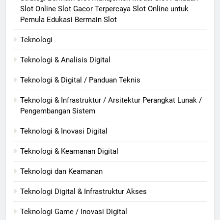
Slot Online Slot Gacor Terpercaya Slot Online untuk
Pemula Edukasi Bermain Slot
Teknologi
Teknologi & Analisis Digital
Teknologi & Digital / Panduan Teknis
Teknologi & Infrastruktur / Arsitektur Perangkat Lunak /
Pengembangan Sistem
Teknologi & Inovasi Digital
Teknologi & Keamanan Digital
Teknologi dan Keamanan
Teknologi Digital & Infrastruktur Akses
Teknologi Game / Inovasi Digital