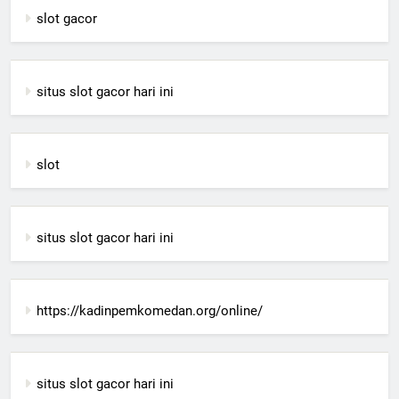
slot gacor
situs slot gacor hari ini
slot
situs slot gacor hari ini
https://kadinpemkomedan.org/online/
situs slot gacor hari ini