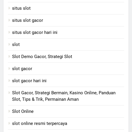
situs slot
situs slot gacor
situs slot gacor hari ini
slot
Slot Demo Gacor, Strategi Slot
slot gacor
slot gacor hari ini
Slot Gacor, Strategi Bermain, Kasino Online, Panduan
Slot, Tips & Trik, Permainan Aman
Slot Online
slot online resmi terpercaya