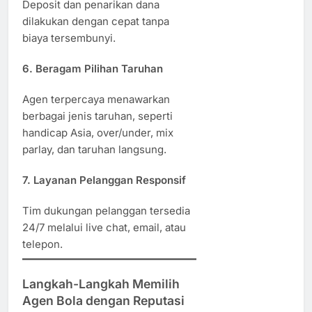
Deposit dan penarikan dana
dilakukan dengan cepat tanpa
biaya tersembunyi.
6. Beragam Pilihan Taruhan
Agen terpercaya menawarkan
berbagai jenis taruhan, seperti
handicap Asia, over/under, mix
parlay, dan taruhan langsung.
7. Layanan Pelanggan Responsif
Tim dukungan pelanggan tersedia
24/7 melalui live chat, email, atau
telepon.
Langkah-Langkah Memilih
Agen Bola dengan Reputasi