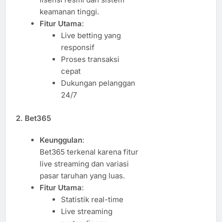
keamanan tinggi.
Fitur Utama
:
Live betting yang
responsif
Proses transaksi
cepat
Dukungan pelanggan
24/7
2. Bet365
Keunggulan
:
Bet365 terkenal karena fitur
live streaming dan variasi
pasar taruhan yang luas.
Fitur Utama
:
Statistik real-time
Live streaming