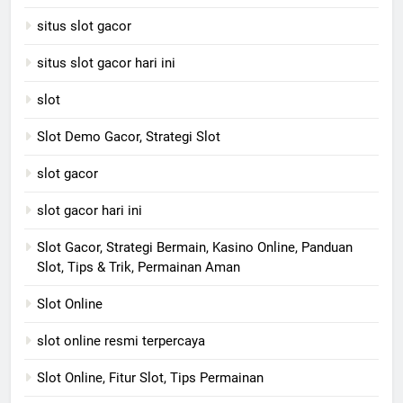
situs slot gacor
situs slot gacor hari ini
slot
Slot Demo Gacor, Strategi Slot
slot gacor
slot gacor hari ini
Slot Gacor, Strategi Bermain, Kasino Online, Panduan
Slot, Tips & Trik, Permainan Aman
Slot Online
slot online resmi terpercaya
Slot Online, Fitur Slot, Tips Permainan