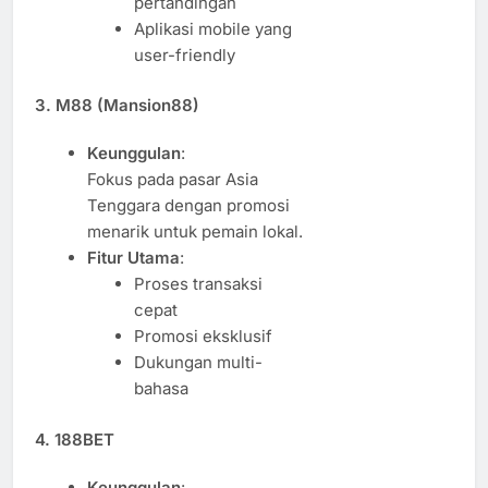
pertandingan
Aplikasi mobile yang
user-friendly
3. M88 (Mansion88)
Keunggulan
:
Fokus pada pasar Asia
Tenggara dengan promosi
menarik untuk pemain lokal.
Fitur Utama
:
Proses transaksi
cepat
Promosi eksklusif
Dukungan multi-
bahasa
4. 188BET
Keunggulan
: