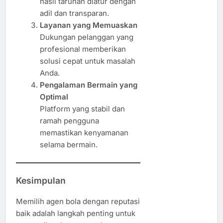
hasil taruhan diatur dengan
adil dan transparan.
Layanan yang Memuaskan
Dukungan pelanggan yang
profesional memberikan
solusi cepat untuk masalah
Anda.
Pengalaman Bermain yang
Optimal
Platform yang stabil dan
ramah pengguna
memastikan kenyamanan
selama bermain.
Kesimpulan
Memilih agen bola dengan reputasi
baik adalah langkah penting untuk