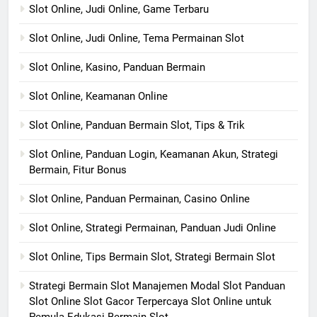
Slot Online, Judi Online, Game Terbaru
Slot Online, Judi Online, Tema Permainan Slot
Slot Online, Kasino, Panduan Bermain
Slot Online, Keamanan Online
Slot Online, Panduan Bermain Slot, Tips & Trik
Slot Online, Panduan Login, Keamanan Akun, Strategi
Bermain, Fitur Bonus
Slot Online, Panduan Permainan, Casino Online
Slot Online, Strategi Permainan, Panduan Judi Online
Slot Online, Tips Bermain Slot, Strategi Bermain Slot
Strategi Bermain Slot Manajemen Modal Slot Panduan
Slot Online Slot Gacor Terpercaya Slot Online untuk