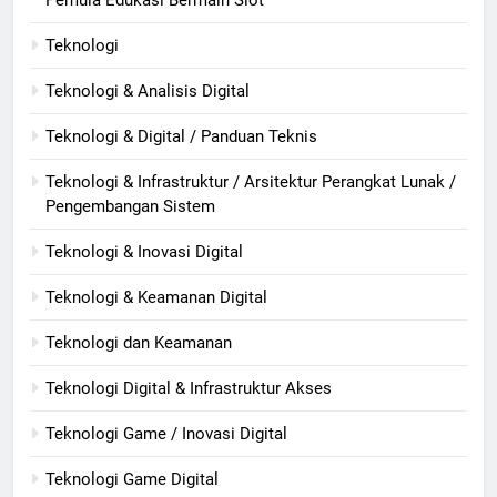
Pemula Edukasi Bermain Slot
Teknologi
Teknologi & Analisis Digital
Teknologi & Digital / Panduan Teknis
Teknologi & Infrastruktur / Arsitektur Perangkat Lunak /
Pengembangan Sistem
Teknologi & Inovasi Digital
Teknologi & Keamanan Digital
Teknologi dan Keamanan
Teknologi Digital & Infrastruktur Akses
Teknologi Game / Inovasi Digital
Teknologi Game Digital