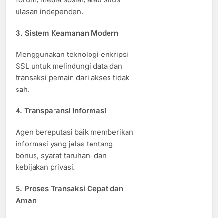
ulasan independen.
3. Sistem Keamanan Modern
Menggunakan teknologi enkripsi
SSL untuk melindungi data dan
transaksi pemain dari akses tidak
sah.
4. Transparansi Informasi
Agen bereputasi baik memberikan
informasi yang jelas tentang
bonus, syarat taruhan, dan
kebijakan privasi.
5. Proses Transaksi Cepat dan
Aman