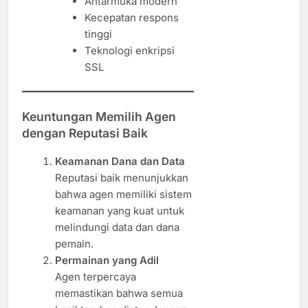
Antarmuka modern
Kecepatan respons
tinggi
Teknologi enkripsi
SSL
Keuntungan Memilih Agen
dengan Reputasi Baik
Keamanan Dana dan Data
Reputasi baik menunjukkan
bahwa agen memiliki sistem
keamanan yang kuat untuk
melindungi data dan dana
pemain.
Permainan yang Adil
Agen terpercaya
memastikan bahwa semua