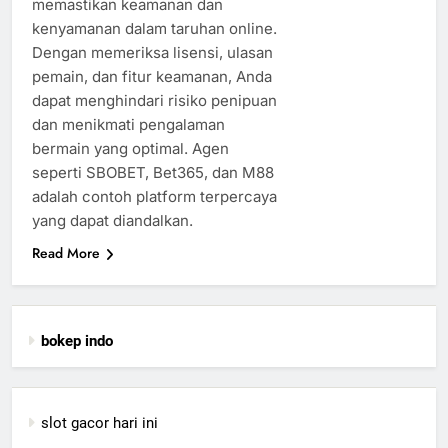
memastikan keamanan dan
kenyamanan dalam taruhan online.
Dengan memeriksa lisensi, ulasan
pemain, dan fitur keamanan, Anda
dapat menghindari risiko penipuan
dan menikmati pengalaman
bermain yang optimal. Agen
seperti SBOBET, Bet365, dan M88
adalah contoh platform terpercaya
yang dapat diandalkan.
Read More
bokep indo
slot gacor hari ini