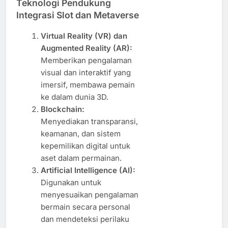
Teknologi Pendukung
Integrasi Slot dan Metaverse
Virtual Reality (VR) dan
Augmented Reality (AR):
Memberikan pengalaman
visual dan interaktif yang
imersif, membawa pemain
ke dalam dunia 3D.
Blockchain:
Menyediakan transparansi,
keamanan, dan sistem
kepemilikan digital untuk
aset dalam permainan.
Artificial Intelligence (AI):
Digunakan untuk
menyesuaikan pengalaman
bermain secara personal
dan mendeteksi perilaku