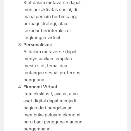
Slot dalam metaverse dapat
menjadi aktivitas sosial, di
mana pemain berbincang,
berbagi strategi, atau
sekadar berinteraksi di
lingkungan virtual.
Personalisasi
AI dalam metaverse dapat
menyesuaikan tampilan
mesin slot, tema, dan
tantangan sesuai preferensi
pengguna.
Ekonomi Virtual
Item eksklusif, avatar, atau
aset digital dapat menjadi
bagian dari pengalaman,
membuka peluang ekonomi
baru bagi pengguna maupun
pengembang.