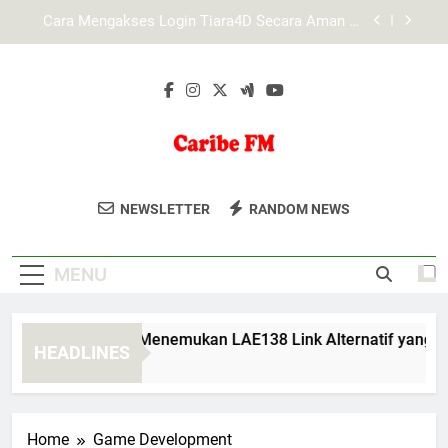
Skip
Peran Media Teknologi dalam Mendorong Inovasi
to
di Era Digital
content
Studi Struktur Teknologi Digital pada Lebah4D:
Fondasi Infrastruktur dan Arsitektur Sistem
Modern
Langkah Mudah Menemukan LAE138 Link
Alternatif yang Valid dan Aman
Cara Mengakses Login Tiara4D Secara Aman di
Platform Resmi
Caribe FM
Nikmati Musik Terbaik Dari Karibia
Peran Media Teknologi dalam Mendorong Inovasi
NEWSLETTER
RANDOM NEWS
di Era Digital
Bersama Caribe FM, Stasiun Radio Yang
Studi Struktur Teknologi Digital pada Lebah4D:
Menghadirkan Beragam Genre Musik.
Fondasi Infrastruktur dan Arsitektur Sistem
MENU
Modern
angkah Mudah Menemukan LAE138 Link Alternatif yang Vali
HEADLINES
 Months Ago
Home
Game Development