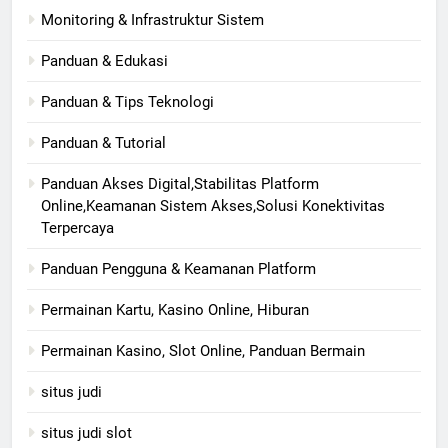
Monitoring & Infrastruktur Sistem
Panduan & Edukasi
Panduan & Tips Teknologi
Panduan & Tutorial
Panduan Akses Digital,Stabilitas Platform
Online,Keamanan Sistem Akses,Solusi Konektivitas
Terpercaya
Panduan Pengguna & Keamanan Platform
Permainan Kartu, Kasino Online, Hiburan
Permainan Kasino, Slot Online, Panduan Bermain
situs judi
situs judi slot