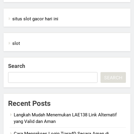
situs slot gacor hari ini
slot
Search
SEARCH
Recent Posts
Langkah Mudah Menemukan LAE138 Link Alternatif
yang Valid dan Aman
Cara Mengakses Login Tiara4D Secara Aman di