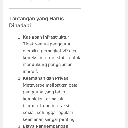
Tantangan yang Harus
Dihadapi
Kesiapan Infrastruktur
Tidak semua pengguna
memiliki perangkat VR atau
koneksi internet stabil untuk
mendukung pengalaman
imersif.
Keamanan dan Privasi
Metaverse melibatkan data
pengguna yang lebih
kompleks, termasuk
biometrik dan interaksi
sosial, sehingga regulasi
keamanan sangat penting.
Biaya Pengembangan