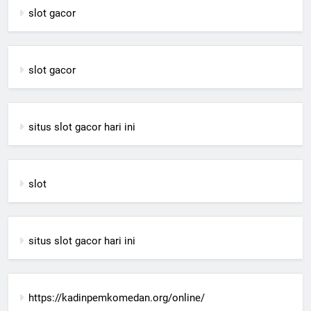
slot gacor
slot gacor
situs slot gacor hari ini
slot
situs slot gacor hari ini
https://kadinpemkomedan.org/online/