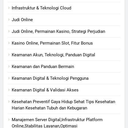
Infrastruktur & Teknologi Cloud
Judi Online
Judi Online, Permainan Kasino, Strategi Perjudian
Kasino Online, Permainan Slot, Fitur Bonus
Keamanan Akun, Teknologi, Panduan Digital
Keamanan dan Panduan Bermain
Keamanan Digital & Teknologi Pengguna
Keamanan Digital & Validasi Akses
Kesehatan Preventif Gaya Hidup Sehat Tips Kesehatan
Harian Kesehatan Tubuh dan Kebugaran
Manajemen Server Digital,Infrastruktur Platform
Online,Stabilitas Layanan,Optimasi