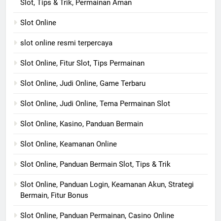
Slot, Tips & Trik, Permainan Aman
Slot Online
slot online resmi terpercaya
Slot Online, Fitur Slot, Tips Permainan
Slot Online, Judi Online, Game Terbaru
Slot Online, Judi Online, Tema Permainan Slot
Slot Online, Kasino, Panduan Bermain
Slot Online, Keamanan Online
Slot Online, Panduan Bermain Slot, Tips & Trik
Slot Online, Panduan Login, Keamanan Akun, Strategi
Bermain, Fitur Bonus
Slot Online, Panduan Permainan, Casino Online