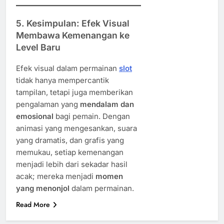
5.
Kesimpulan: Efek Visual
Membawa Kemenangan ke
Level Baru
Efek visual dalam permainan
slot
tidak hanya mempercantik
tampilan, tetapi juga memberikan
pengalaman yang
mendalam dan
emosional
bagi pemain. Dengan
animasi yang mengesankan, suara
yang dramatis, dan grafis yang
memukau, setiap kemenangan
menjadi lebih dari sekadar hasil
acak; mereka menjadi
momen
yang menonjol
dalam permainan.
Read More