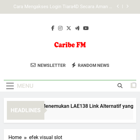
Skip
Peran Media Teknologi dalam Mendorong Inovasi
to
di Era Digital
content
Studi Struktur Teknologi Digital pada Lebah4D:
Fondasi Infrastruktur dan Arsitektur Sistem
Modern
Langkah Mudah Menemukan LAE138 Link
Alternatif yang Valid dan Aman
Cara Mengakses Login Tiara4D Secara Aman di
Platform Resmi
Caribe FM
Nikmati Musik Terbaik Dari Karibia
Peran Media Teknologi dalam Mendorong Inovasi
NEWSLETTER
RANDOM NEWS
di Era Digital
Bersama Caribe FM, Stasiun Radio Yang
Studi Struktur Teknologi Digital pada Lebah4D:
Menghadirkan Beragam Genre Musik.
Fondasi Infrastruktur dan Arsitektur Sistem
MENU
Modern
angkah Mudah Menemukan LAE138 Link Alternatif yang Vali
HEADLINES
 Months Ago
Home
efek visual slot