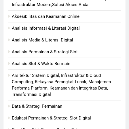
Infrastruktur Modern,Solusi Akses Andal
Aksesibilitas dan Keamanan Online
Analisis Informasi & Literasi Digital
Analisis Media & Literasi Digital
Analisis Permainan & Strategi Slot
Analisis Slot & Waktu Bermain
Arsitektur Sistem Digital, Infrastruktur & Cloud
Computing, Rekayasa Perangkat Lunak, Manajemen
Performa Platform, Keamanan dan Integritas Data,
Transformasi Digital
Data & Strategi Permainan
Edukasi Permainan & Strategi Slot Digital