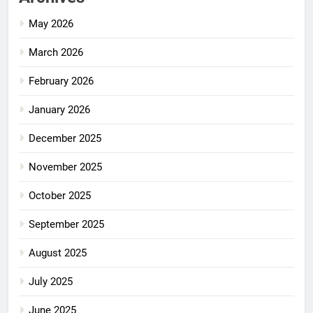
May 2026
March 2026
February 2026
January 2026
December 2025
November 2025
October 2025
September 2025
August 2025
July 2025
June 2025