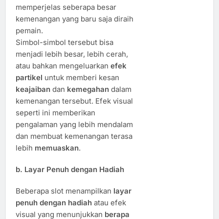
memperjelas seberapa besar
kemenangan yang baru saja diraih
pemain.
Simbol-simbol tersebut bisa
menjadi lebih besar, lebih cerah,
atau bahkan mengeluarkan
efek
partikel
untuk memberi kesan
keajaiban
dan
kemegahan
dalam
kemenangan tersebut. Efek visual
seperti ini memberikan
pengalaman yang lebih mendalam
dan membuat kemenangan terasa
lebih
memuaskan
.
b. Layar Penuh dengan Hadiah
Beberapa slot menampilkan
layar
penuh dengan hadiah
atau efek
visual yang menunjukkan
berapa