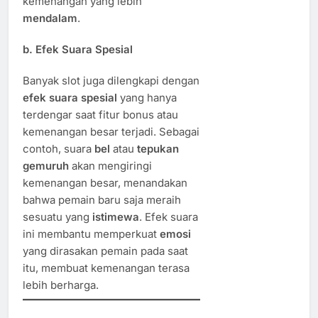
kemenangan yang lebih
mendalam
.
b. Efek Suara Spesial
Banyak slot juga dilengkapi dengan
efek suara spesial
yang hanya
terdengar saat fitur bonus atau
kemenangan besar terjadi. Sebagai
contoh, suara
bel
atau
tepukan
gemuruh
akan mengiringi
kemenangan besar, menandakan
bahwa pemain baru saja meraih
sesuatu yang
istimewa
. Efek suara
ini membantu memperkuat
emosi
yang dirasakan pemain pada saat
itu, membuat kemenangan terasa
lebih berharga.