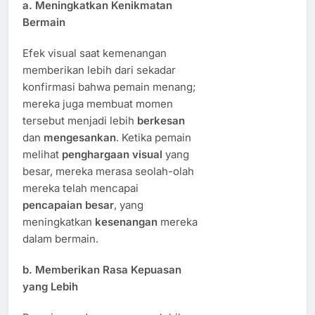
a. Meningkatkan Kenikmatan
Bermain
Efek visual saat kemenangan
memberikan lebih dari sekadar
konfirmasi bahwa pemain menang;
mereka juga membuat momen
tersebut menjadi lebih
berkesan
dan
mengesankan
. Ketika pemain
melihat
penghargaan visual
yang
besar, mereka merasa seolah-olah
mereka telah mencapai
pencapaian besar
, yang
meningkatkan
kesenangan
mereka
dalam bermain.
b. Memberikan Rasa Kepuasan
yang Lebih