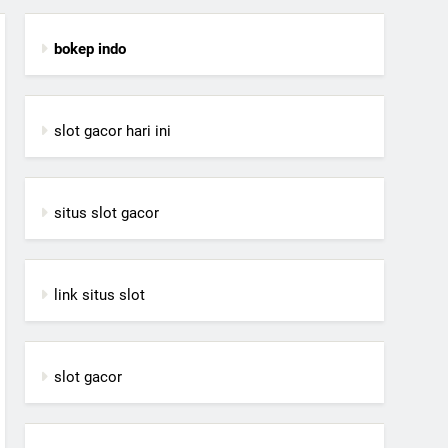
bokep indo
slot gacor hari ini
situs slot gacor
link situs slot
slot gacor