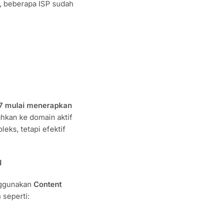
, beberapa ISP sudah
7 mulai menerapkan
ahkan ke domain aktif
eks, tetapi efektif
N
nggunakan
Content
seperti: