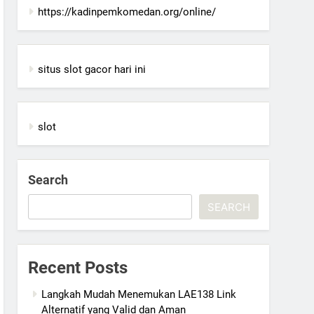
https://kadinpemkomedan.org/online/
situs slot gacor hari ini
slot
Search
SEARCH
Recent Posts
Langkah Mudah Menemukan LAE138 Link
Alternatif yang Valid dan Aman