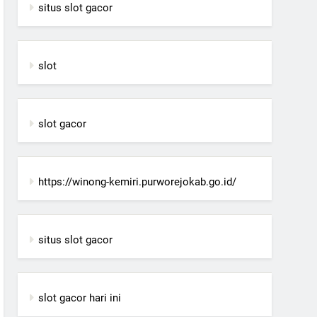
situs slot gacor
slot
slot gacor
https://winong-kemiri.purworejokab.go.id/
situs slot gacor
slot gacor hari ini