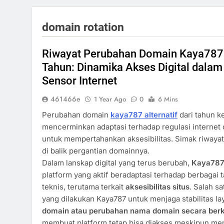
domain rotation
Riwayat Perubahan Domain Kaya787 
Tahun: Dinamika Akses Digital dala
Sensor Internet
461466e
1 Year Ago
0
6 Mins
Perubahan domain
kaya787 alternatif
dari tahun k
mencerminkan adaptasi terhadap regulasi internet d
untuk mempertahankan aksesibilitas. Simak riwayat
di balik pergantian domainnya.
Dalam lanskap digital yang terus berubah,
Kaya78
platform yang aktif beradaptasi terhadap berbagai 
teknis, terutama terkait
aksesibilitas situs
. Salah sa
yang dilakukan Kaya787 untuk menjaga stabilitas l
domain atau perubahan nama domain secara berk
membuat platform tetap bisa diakses meskipun me