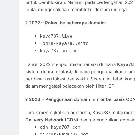
untuk pemblokiran. Namun, pada pertengahan 2021
mulai mengenali dan memblokir domain ini juga.
?
2022 – Rotasi ke beberapa domain:
kaya787.live
login-kaya787.site
kaya787.online
Tahun 2022 menjadi masa transisi di mana
Kaya78
sistem domain rotasi
, di mana pengguna akan diar
berdasarkan lokasi dan waktu. Sistem ini lebih kompl
dalam mengatasi pelacakan oleh filter ISP.
?
2023 – Penggunaan domain mirror berbasis CD
Untuk meningkatkan performa, Kaya787 mulai me
Delivery Network (CDN)
dan memunculkan domain 
cdn-kaya787.com
mirror-kaya787.net