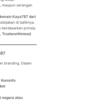
h, maupun serangan
domain Kaya787 dari
ebijakan di baliknya.
un berdasarkan prinsip
, Trustworthiness)
787
an branding. Dalam
 Kominfo
bot
 negara atau