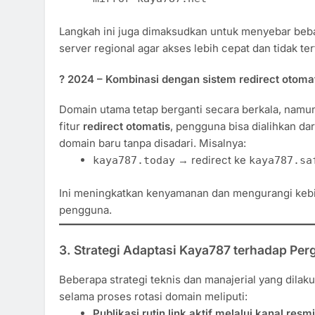
Langkah ini juga dimaksudkan untuk menyebar beba
server regional agar akses lebih cepat dan tidak terf
?
2024 – Kombinasi dengan sistem redirect otoma
Domain utama tetap berganti secara berkala, nam
fitur
redirect otomatis
, pengguna bisa dialihkan da
domain baru tanpa disadari. Misalnya:
→ redirect ke
kaya787.today
kaya787.sa
Ini meningkatkan kenyamanan dan mengurangi keb
pengguna.
3. Strategi Adaptasi Kaya787 terhadap Pe
Beberapa strategi teknis dan manajerial yang dilak
selama proses rotasi domain meliputi:
Publikasi rutin link aktif melalui kanal resmi