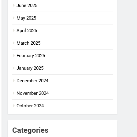
June 2025
May 2025
April 2025
March 2025
February 2025
January 2025
December 2024
November 2024
October 2024
Categories