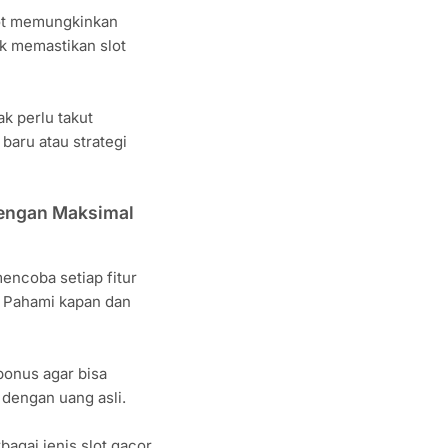
ot memungkinkan
k memastikan slot
k perlu takut
baru atau strategi
dengan Maksimal
ncoba setiap fitur
 Pahami kapan dan
bonus agar bisa
dengan uang asli.
bagai jenis slot gacor