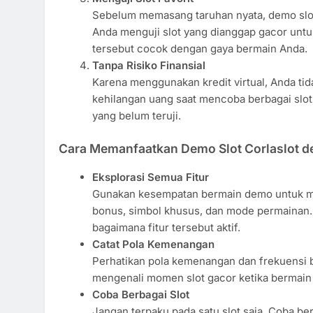
Sebelum memasang taruhan nyata, demo sl
Anda menguji slot yang dianggap gacor untu
tersebut cocok dengan gaya bermain Anda.
Tanpa Risiko Finansial
Karena menggunakan kredit virtual, Anda tida
kehilangan uang saat mencoba berbagai slot 
yang belum teruji.
Cara Memanfaatkan Demo Slot Corlaslot 
Eksplorasi Semua Fitur
Gunakan kesempatan bermain demo untuk me
bonus, simbol khusus, dan mode permainan.
bagaimana fitur tersebut aktif.
Catat Pola Kemenangan
Perhatikan pola kemenangan dan frekuensi 
mengenali momen slot gacor ketika bermain 
Coba Berbagai Slot
Jangan terpaku pada satu slot saja. Coba ber