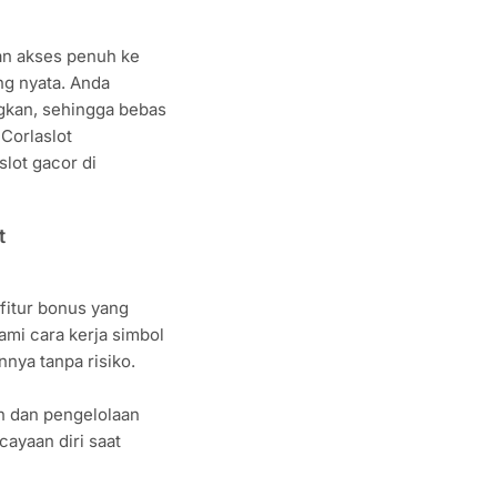
n akses penuh ke
ng nyata. Anda
ngkan, sehingga bebas
 Corlaslot
lot gacor di
t
 fitur bonus yang
i cara kerja simbol
innya tanpa risiko.
n dan pengelolaan
ayaan diri saat