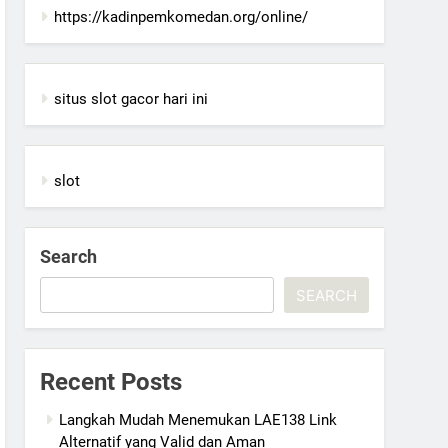
https://kadinpemkomedan.org/online/
situs slot gacor hari ini
slot
Search
SEARCH
Recent Posts
Langkah Mudah Menemukan LAE138 Link
Alternatif yang Valid dan Aman