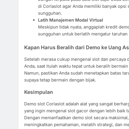
di Corlaslot agar Anda memiliki banyak opsi 
sungguhan.
Latih Manajemen Modal Virtual
Meskipun tidak nyata, anggaplah kredit dem
sungguhan untuk berlatih mengatur taruhan
Kapan Harus Beralih dari Demo ke Uang As
Setelah merasa cukup mengenal slot dan percaya di
Anda, saat itulah waktu tepat untuk beralih bermain
Namun, pastikan Anda sudah menetapkan batas tar
supaya tetap bermain dengan bijak.
Kesimpulan
Demo slot Corlaslot adalah alat yang sangat berharg
yang ingin mengenal slot gacor dengan lebih baik ta
Dengan memanfaatkan demo slot secara maksimal,
meningkatkan pemahaman, melatih strategi, dan me