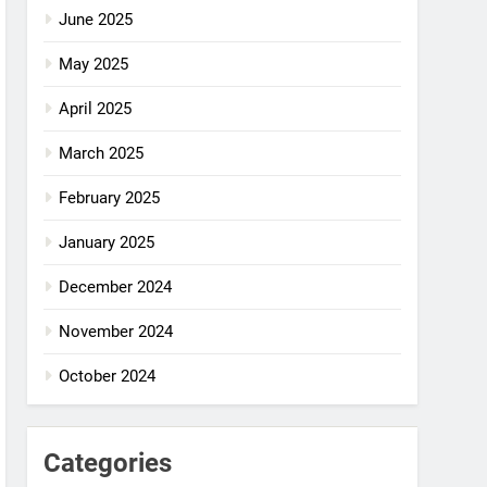
June 2025
May 2025
April 2025
March 2025
February 2025
January 2025
December 2024
November 2024
October 2024
Categories