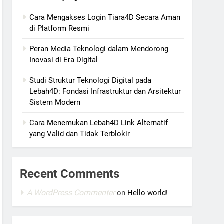
Cara Mengakses Login Tiara4D Secara Aman
di Platform Resmi
Peran Media Teknologi dalam Mendorong
Inovasi di Era Digital
Studi Struktur Teknologi Digital pada
Lebah4D: Fondasi Infrastruktur dan Arsitektur
Sistem Modern
Cara Menemukan Lebah4D Link Alternatif
yang Valid dan Tidak Terblokir
Recent Comments
A WordPress Commenter
on
Hello world!