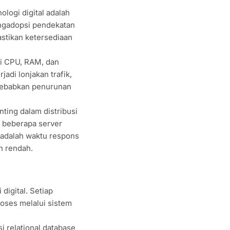
ologi digital adalah
engadopsi pendekatan
stikan ketersediaan
ti CPU, RAM, dan
jadi lonjakan trafik,
yebabkan penurunan
ting dalam distribusi
e beberapa server
a adalah waktu respons
h rendah.
digital. Setiap
roses melalui sistem
 relational database