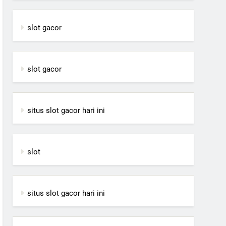
slot gacor
slot gacor
situs slot gacor hari ini
slot
situs slot gacor hari ini