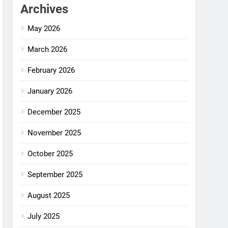
Archives
May 2026
March 2026
February 2026
January 2026
December 2025
November 2025
October 2025
September 2025
August 2025
July 2025