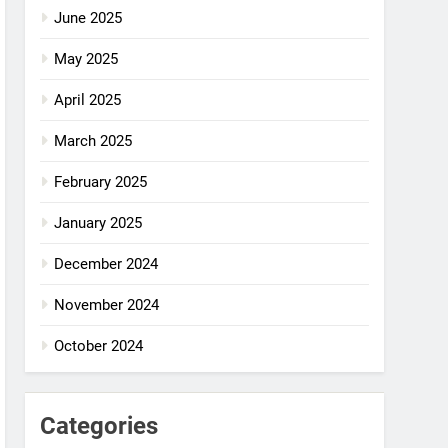
June 2025
May 2025
April 2025
March 2025
February 2025
January 2025
December 2024
November 2024
October 2024
Categories