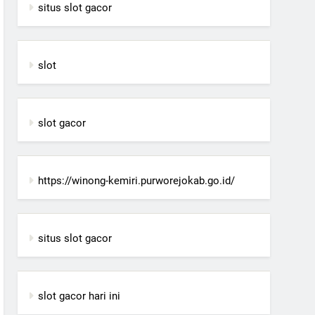
situs slot gacor
slot
slot gacor
https://winong-kemiri.purworejokab.go.id/
situs slot gacor
slot gacor hari ini