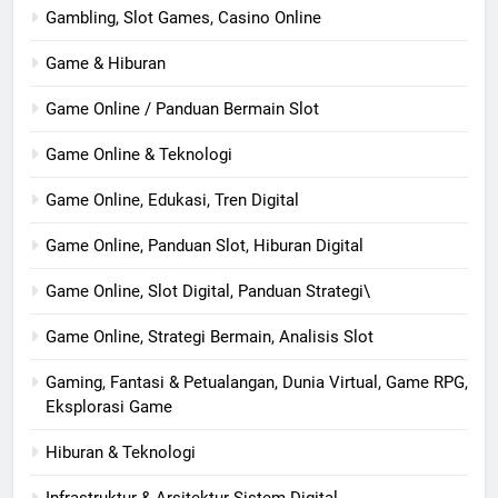
Gambling, Slot Games, Casino Online
Game & Hiburan
Game Online / Panduan Bermain Slot
Game Online & Teknologi
Game Online, Edukasi, Tren Digital
Game Online, Panduan Slot, Hiburan Digital
Game Online, Slot Digital, Panduan Strategi\
Game Online, Strategi Bermain, Analisis Slot
Gaming, Fantasi & Petualangan, Dunia Virtual, Game RPG,
Eksplorasi Game
Hiburan & Teknologi
Infrastruktur & Arsitektur Sistem Digital