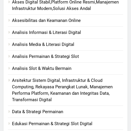
Akses Digital Stabil,Platform Online Resmi,Manajemen
Infrastruktur Modern,Solusi Akses Andal
Aksesibilitas dan Keamanan Online
Analisis Informasi & Literasi Digital
Analisis Media & Literasi Digital
Analisis Permainan & Strategi Slot
Analisis Slot & Waktu Bermain
Arsitektur Sistem Digital, Infrastruktur & Cloud
Computing, Rekayasa Perangkat Lunak, Manajemen
Performa Platform, Keamanan dan Integritas Data,
Transformasi Digital
Data & Strategi Permainan
Edukasi Permainan & Strategi Slot Digital