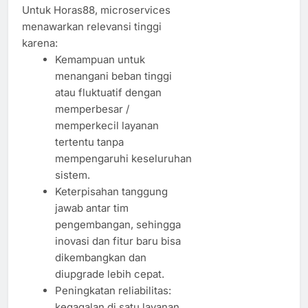
Untuk Horas88, microservices
menawarkan relevansi tinggi
karena:
Kemampuan untuk
menangani beban tinggi
atau fluktuatif dengan
memperbesar /
memperkecil layanan
tertentu tanpa
mempengaruhi keseluruhan
sistem.
Keterpisahan tanggung
jawab antar tim
pengembangan, sehingga
inovasi dan fitur baru bisa
dikembangkan dan
diupgrade lebih cepat.
Peningkatan reliabilitas:
kegagalan di satu layanan