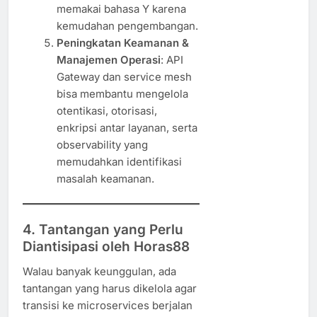
memakai bahasa Y karena
kemudahan pengembangan.
Peningkatan Keamanan &
Manajemen Operasi
: API
Gateway dan service mesh
bisa membantu mengelola
otentikasi, otorisasi,
enkripsi antar layanan, serta
observability yang
memudahkan identifikasi
masalah keamanan.
4. Tantangan yang Perlu
Diantisipasi oleh Horas88
Walau banyak keunggulan, ada
tantangan yang harus dikelola agar
transisi ke microservices berjalan