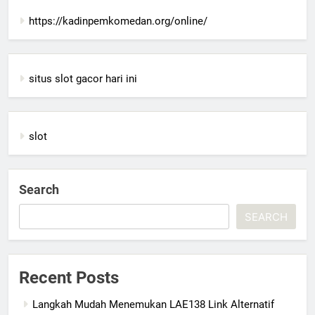
https://kadinpemkomedan.org/online/
situs slot gacor hari ini
slot
Search
SEARCH
Recent Posts
Langkah Mudah Menemukan LAE138 Link Alternatif