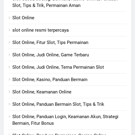
Slot, Tips & Trik, Permainan Aman
Slot Online
slot online resmi terpercaya
Slot Online, Fitur Slot, Tips Permainan
Slot Online, Judi Online, Game Terbaru
Slot Online, Judi Online, Tema Permainan Slot
Slot Online, Kasino, Panduan Bermain
Slot Online, Keamanan Online
Slot Online, Panduan Bermain Slot, Tips & Trik
Slot Online, Panduan Login, Keamanan Akun, Strategi
Bermain, Fitur Bonus