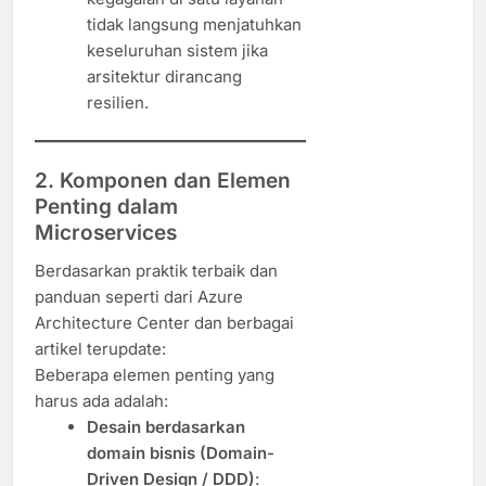
tidak langsung menjatuhkan
keseluruhan sistem jika
arsitektur dirancang
resilien.
2. Komponen dan Elemen
Penting dalam
Microservices
Berdasarkan praktik terbaik dan
panduan seperti dari Azure
Architecture Center dan berbagai
artikel terupdate:
Beberapa elemen penting yang
harus ada adalah:
Desain berdasarkan
domain bisnis (Domain-
Driven Design / DDD)
: