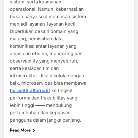
sistem, serta keamanan
operasional. Namun, keberhasilan
bukan hanya soal memecah sistem
menjadi layanan-layanan kecil.
Diperlukan desain domain yang
matang, pemisahan data,
komunikasi antar layanan yang
aman dan efisien, monitoring dan
observability yang menyeluruh,
serta kesiapan tim dan
infrastruktur. Jika dikelola dengan
baik, microservices bisa membawa
horas88 alternatif
ke tingkat
performa dan fleksibilitas yang
lebih tinggi —— mendukung
pertumbuhan dan kepuasan
pengguna dalam jangka panjang.
Read More