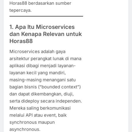
Horas88 berdasarkan sumber
tepercaya.
1. Apa Itu Microservices
dan Kenapa Relevan untuk
Horas88
Microservices adalah gaya
arsitektur perangkat lunak di mana
aplikasi dibagi menjadi layanan-
layanan kecil yang mandiri,
masing-masing menangani satu
bagian bisnis (“bounded context”)
dan dapat dikembangkan, diuji,
serta dideploy secara independen.
Mereka saling berkomunikasi
melalui API atau event, baik
synchronous maupun
asynchronous.