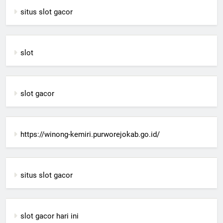
situs slot gacor
slot
slot gacor
https://winong-kemiri.purworejokab.go.id/
situs slot gacor
slot gacor hari ini