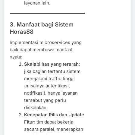
layanan lain.
3. Manfaat bagi Sistem
Horas88
Implementasi microservices yang
baik dapat membawa manfaat
nyata:
Skalabilitas yang terarah
:
jika bagian tertentu sistem
mengalami traffic tinggi
(misalnya autentikasi,
notifikasi), hanya layanan
tersebut yang perlu
diskalakan.
Kecepatan Rilis dan Update
Fitur
: tim dapat bekerja
secara paralel, menerapkan