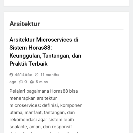
Arsitektur
Arsitektur Microservices di
Sistem Horas88:
Keunggulan, Tantangan, dan
Praktik Terbaik
461466e
11 months
ago
0
8 mins
Pelajari bagaimana Horas88 bisa
menerapkan arsitektur
microservices: definisi, komponen
utama, manfaat, tantangan, dan
rekomendasi agar sistem lebih
scalable, aman, dan responsif