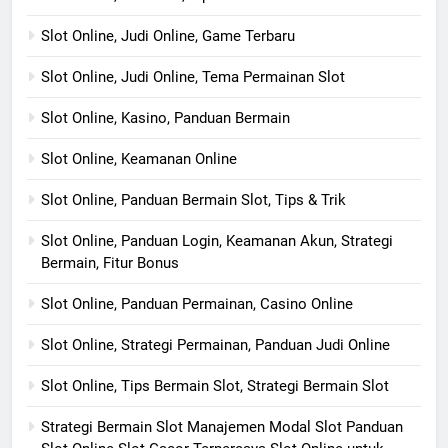
Slot Online, Judi Online, Game Terbaru
Slot Online, Judi Online, Tema Permainan Slot
Slot Online, Kasino, Panduan Bermain
Slot Online, Keamanan Online
Slot Online, Panduan Bermain Slot, Tips & Trik
Slot Online, Panduan Login, Keamanan Akun, Strategi
Bermain, Fitur Bonus
Slot Online, Panduan Permainan, Casino Online
Slot Online, Strategi Permainan, Panduan Judi Online
Slot Online, Tips Bermain Slot, Strategi Bermain Slot
Strategi Bermain Slot Manajemen Modal Slot Panduan