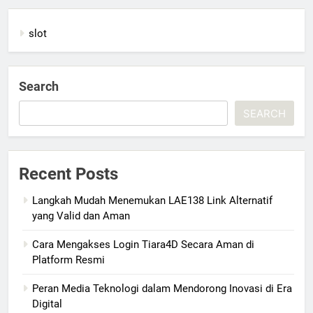
slot
Search
SEARCH
Recent Posts
Langkah Mudah Menemukan LAE138 Link Alternatif
yang Valid dan Aman
Cara Mengakses Login Tiara4D Secara Aman di
Platform Resmi
Peran Media Teknologi dalam Mendorong Inovasi di Era
Digital