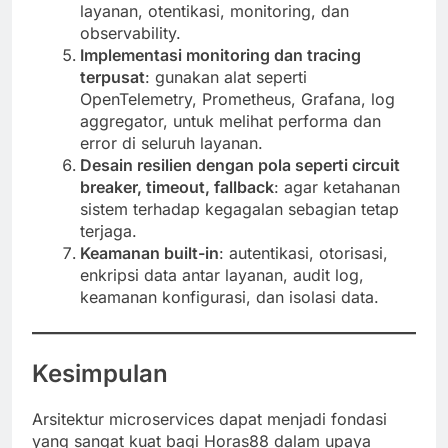
layanan, otentikasi, monitoring, dan
observability.
Implementasi monitoring dan tracing
terpusat
: gunakan alat seperti
OpenTelemetry, Prometheus, Grafana, log
aggregator, untuk melihat performa dan
error di seluruh layanan.
Desain resilien dengan pola seperti circuit
breaker, timeout, fallback
: agar ketahanan
sistem terhadap kegagalan sebagian tetap
terjaga.
Keamanan built-in
: autentikasi, otorisasi,
enkripsi data antar layanan, audit log,
keamanan konfigurasi, dan isolasi data.
Kesimpulan
Arsitektur microservices dapat menjadi fondasi
yang sangat kuat bagi Horas88 dalam upaya