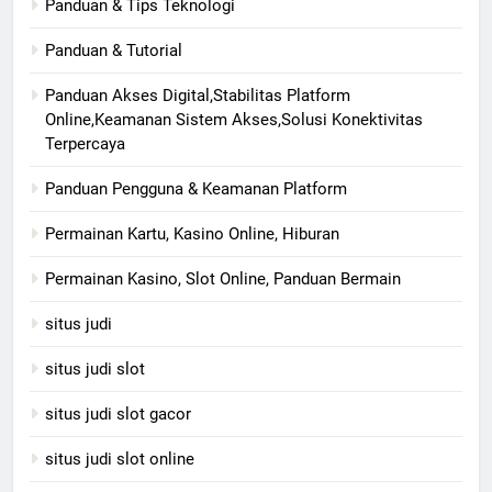
Panduan & Tips Teknologi
Panduan & Tutorial
Panduan Akses Digital,Stabilitas Platform
Online,Keamanan Sistem Akses,Solusi Konektivitas
Terpercaya
Panduan Pengguna & Keamanan Platform
Permainan Kartu, Kasino Online, Hiburan
Permainan Kasino, Slot Online, Panduan Bermain
situs judi
situs judi slot
situs judi slot gacor
situs judi slot online