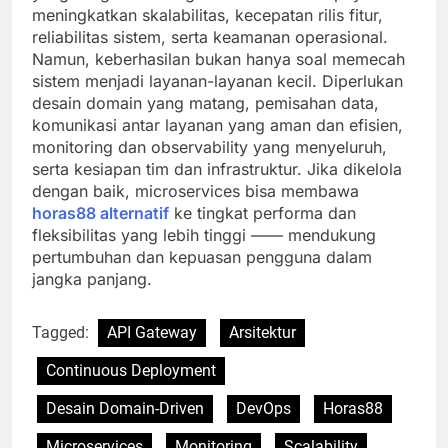
meningkatkan skalabilitas, kecepatan rilis fitur,
reliabilitas sistem, serta keamanan operasional.
Namun, keberhasilan bukan hanya soal memecah
sistem menjadi layanan-layanan kecil. Diperlukan
desain domain yang matang, pemisahan data,
komunikasi antar layanan yang aman dan efisien,
monitoring dan observability yang menyeluruh,
serta kesiapan tim dan infrastruktur. Jika dikelola
dengan baik, microservices bisa membawa
horas88 alternatif
ke tingkat performa dan
fleksibilitas yang lebih tinggi —— mendukung
pertumbuhan dan kepuasan pengguna dalam
jangka panjang.
Tagged:
API Gateway
Arsitektur
Continuous Deployment
Desain Domain-Driven
DevOps
Horas88
Microservices
Monitoring
Scalability