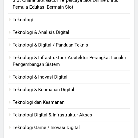
Slot Online Slot Gacor Terpercaya Slot Online untuk
Pemula Edukasi Bermain Slot
Teknologi
Teknologi & Analisis Digital
Teknologi & Digital / Panduan Teknis
Teknologi & Infrastruktur / Arsitektur Perangkat Lunak /
Pengembangan Sistem
Teknologi & Inovasi Digital
Teknologi & Keamanan Digital
Teknologi dan Keamanan
Teknologi Digital & Infrastruktur Akses
Teknologi Game / Inovasi Digital