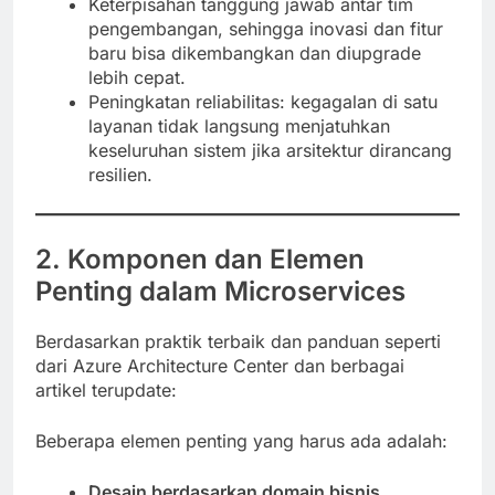
Keterpisahan tanggung jawab antar tim
pengembangan, sehingga inovasi dan fitur
baru bisa dikembangkan dan diupgrade
lebih cepat.
Peningkatan reliabilitas: kegagalan di satu
layanan tidak langsung menjatuhkan
keseluruhan sistem jika arsitektur dirancang
resilien.
2. Komponen dan Elemen
Penting dalam Microservices
Berdasarkan praktik terbaik dan panduan seperti
dari Azure Architecture Center dan berbagai
artikel terupdate:
Beberapa elemen penting yang harus ada adalah:
Desain berdasarkan domain bisnis