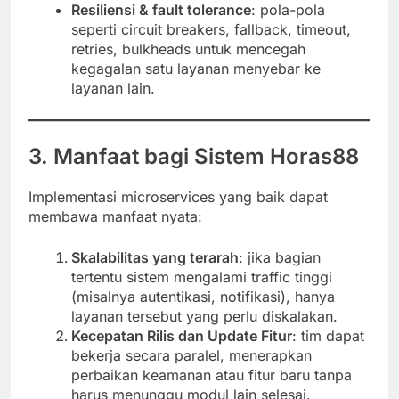
Resiliensi & fault tolerance
: pola-pola
seperti circuit breakers, fallback, timeout,
retries, bulkheads untuk mencegah
kegagalan satu layanan menyebar ke
layanan lain.
3. Manfaat bagi Sistem Horas88
Implementasi microservices yang baik dapat
membawa manfaat nyata:
Skalabilitas yang terarah
: jika bagian
tertentu sistem mengalami traffic tinggi
(misalnya autentikasi, notifikasi), hanya
layanan tersebut yang perlu diskalakan.
Kecepatan Rilis dan Update Fitur
: tim dapat
bekerja secara paralel, menerapkan
perbaikan keamanan atau fitur baru tanpa
harus menunggu modul lain selesai.