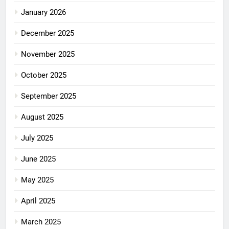
January 2026
December 2025
November 2025
October 2025
September 2025
August 2025
July 2025
June 2025
May 2025
April 2025
March 2025