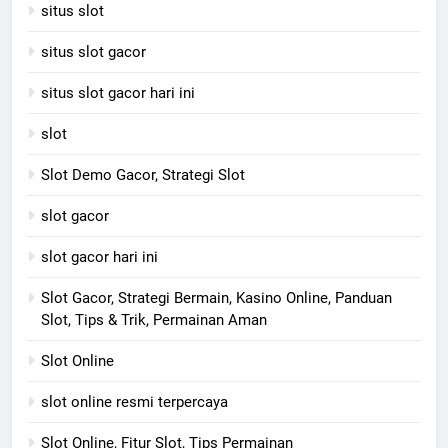
situs slot
situs slot gacor
situs slot gacor hari ini
slot
Slot Demo Gacor, Strategi Slot
slot gacor
slot gacor hari ini
Slot Gacor, Strategi Bermain, Kasino Online, Panduan
Slot, Tips & Trik, Permainan Aman
Slot Online
slot online resmi terpercaya
Slot Online, Fitur Slot, Tips Permainan