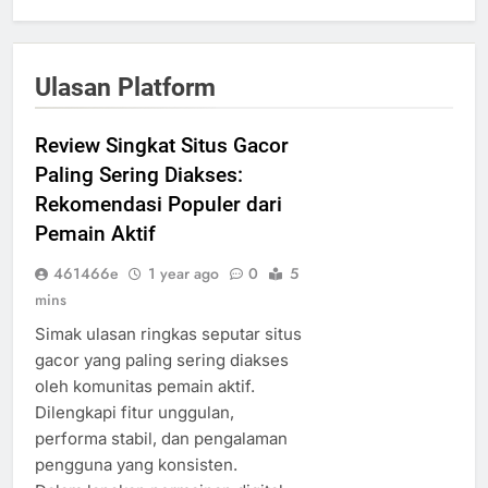
Ulasan Platform
Review Singkat Situs Gacor
Paling Sering Diakses:
Rekomendasi Populer dari
Pemain Aktif
461466e
1 year ago
0
5
mins
Simak ulasan ringkas seputar situs
gacor yang paling sering diakses
oleh komunitas pemain aktif.
Dilengkapi fitur unggulan,
performa stabil, dan pengalaman
pengguna yang konsisten.