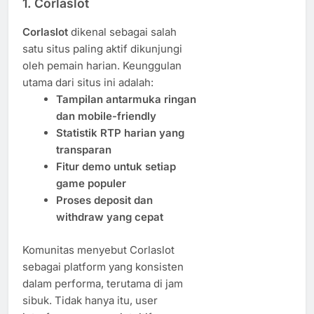
1.
Corlaslot
Corlaslot
dikenal sebagai salah
satu situs paling aktif dikunjungi
oleh pemain harian. Keunggulan
utama dari situs ini adalah:
Tampilan antarmuka ringan
dan mobile-friendly
Statistik RTP harian yang
transparan
Fitur demo untuk setiap
game populer
Proses deposit dan
withdraw yang cepat
Komunitas menyebut Corlaslot
sebagai platform yang konsisten
dalam performa, terutama di jam
sibuk. Tidak hanya itu, user