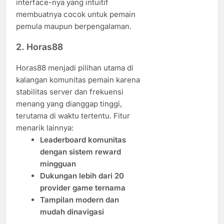
interface-nya yang intuitif
membuatnya cocok untuk pemain
pemula maupun berpengalaman.
2.
Horas88
Horas88 menjadi pilihan utama di
kalangan komunitas pemain karena
stabilitas server dan frekuensi
menang yang dianggap tinggi,
terutama di waktu tertentu. Fitur
menarik lainnya:
Leaderboard komunitas
dengan sistem reward
mingguan
Dukungan lebih dari 20
provider game ternama
Tampilan modern dan
mudah dinavigasi