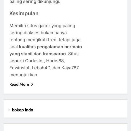
paling sering dikunjungi.
Kesimpulan
Memilih situs gacor yang paling
sering diakses bukan hanya
tentang mengikuti tren, tetapi juga
soal
kualitas pengalaman bermain
yang stabil dan transparan
. Situs
seperti Corlaslot, Horas88,
Edwinslot, Lebah4D, dan Kaya787
menunjukkan
Read More
bokep indo