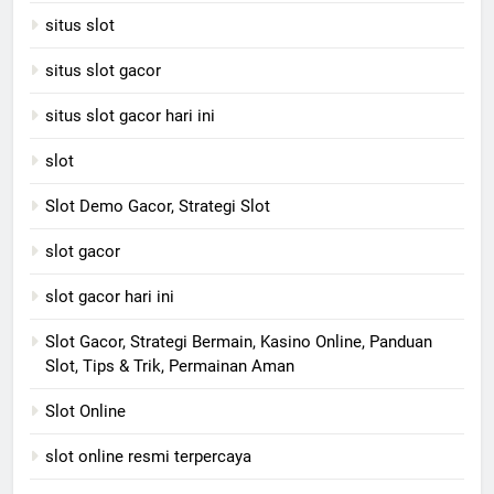
situs slot
situs slot gacor
situs slot gacor hari ini
slot
Slot Demo Gacor, Strategi Slot
slot gacor
slot gacor hari ini
Slot Gacor, Strategi Bermain, Kasino Online, Panduan
Slot, Tips & Trik, Permainan Aman
Slot Online
slot online resmi terpercaya