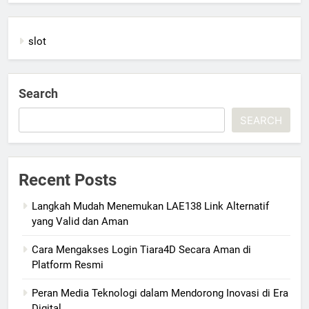
slot
Search
SEARCH
Recent Posts
Langkah Mudah Menemukan LAE138 Link Alternatif
yang Valid dan Aman
Cara Mengakses Login Tiara4D Secara Aman di
Platform Resmi
Peran Media Teknologi dalam Mendorong Inovasi di Era
Digital