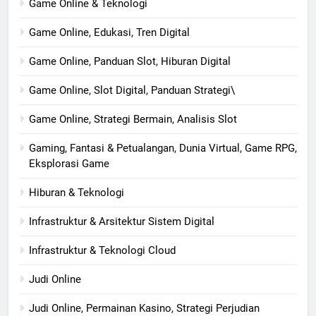
Game Online & Teknologi
Game Online, Edukasi, Tren Digital
Game Online, Panduan Slot, Hiburan Digital
Game Online, Slot Digital, Panduan Strategi\
Game Online, Strategi Bermain, Analisis Slot
Gaming, Fantasi & Petualangan, Dunia Virtual, Game RPG,
Eksplorasi Game
Hiburan & Teknologi
Infrastruktur & Arsitektur Sistem Digital
Infrastruktur & Teknologi Cloud
Judi Online
Judi Online, Permainan Kasino, Strategi Perjudian