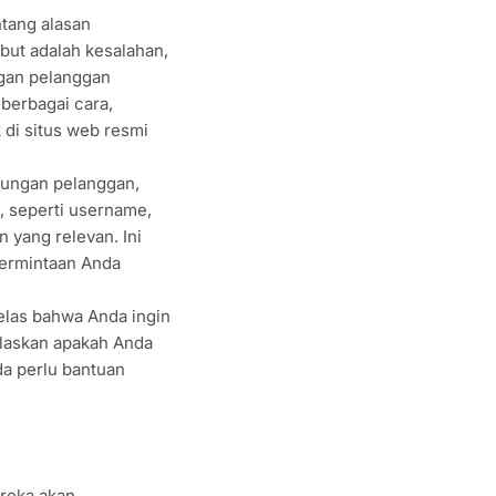
ntang alasan
but adalah kesalahan,
gan pelanggan
berbagai cara,
k di situs web resmi
ungan pelanggan,
, seperti username,
n yang relevan. Ini
ermintaan Anda
las bahwa Anda ingin
elaskan apakah Anda
da perlu bantuan
reka akan