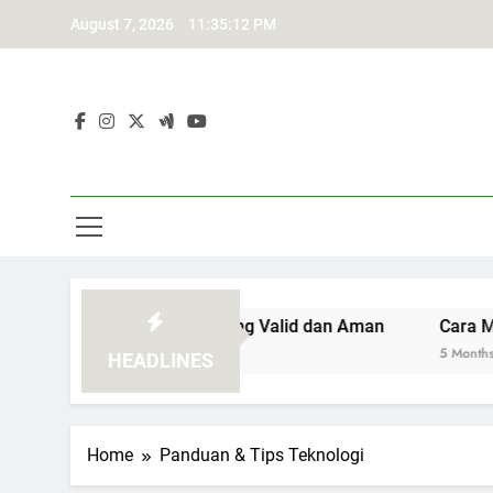
Skip
August 7, 2026
11:35:13 PM
to
content
Car
Nikmati M
k Alternatif yang Valid dan Aman
Cara Mengakses Lo
5 Months Ago
HEADLINES
Home
Panduan & Tips Teknologi