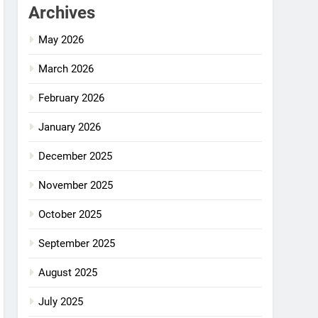
Archives
May 2026
March 2026
February 2026
January 2026
December 2025
November 2025
October 2025
September 2025
August 2025
July 2025