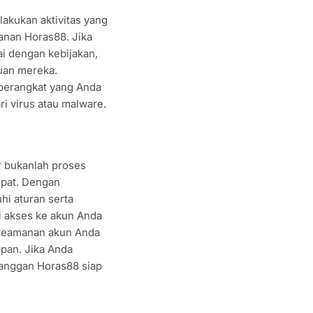
akukan aktivitas yang
anan Horas88. Jika
ai dengan kebijakan,
uan mereka.
perangkat yang Anda
ri virus atau malware.
r bukanlah proses
epat. Dengan
i aturan serta
i akses ke akun Anda
 keamanan akun Anda
epan. Jika Anda
langgan Horas88 siap