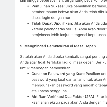
jam hingga beberapa hari, tergantung pada komplek
Pemulihan Sukses:
Jika pemulihan berhasil
pemberitahuan bahwa akun Anda telah dibuk
dapat login dengan normal.
Tidak Dapat Dipulihkan:
Jika akun Anda tida
karena pelanggaran serius, Anda akan diberi
penjelasan lebih lanjut mengenai keputusan 
5.
Menghindari Pemblokiran di Masa Depan
Setelah akun Anda dibuka kembali, sangat penting
Anda agar tidak terblokir lagi di masa depan. Beriku
untuk mencegah pemblokiran:
Gunakan Password yang Kuat:
Pastikan un
password yang kuat dan aman untuk akun An
menggunakan password yang mudah ditebak s
atau nama pengguna.
Aktifkan Verifikasi Dua Faktor (2FA):
Fitur 
keamanan ekstra pada akun Anda dengan mem