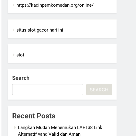
https://kadinpemkomedan.org/online/
situs slot gacor hari ini
slot
Search
SEARCH
Recent Posts
Langkah Mudah Menemukan LAE138 Link
Alternatif yang Valid dan Aman