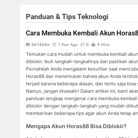
Panduan & Tips Teknologi
Cara Membuka Kembali Akun Horas88
461466e
1 Year Ago
0
8 Mins
Temukan cara mudah untuk membuka kembali akun
diblokir. Ikuti langkah-langkahnya dan pastikan ak
Pernahkah Anda mengalami kesulitan saat mencoba
Horas88 dan menemukan bahwa akun Anda terblokir
terjadi karena beberapa alasan, dan tentu saja bis
Namun, jangan khawatir! Dalam artikel ini, kami a
panduan lengkap mengenai cara membuka kembali
diblokir dengan langkah-langkah yang mudah diikut
memberikan beberapa tips agar akun Anda tetap a
Mengapa Akun Horas88 Bisa Diblokir?