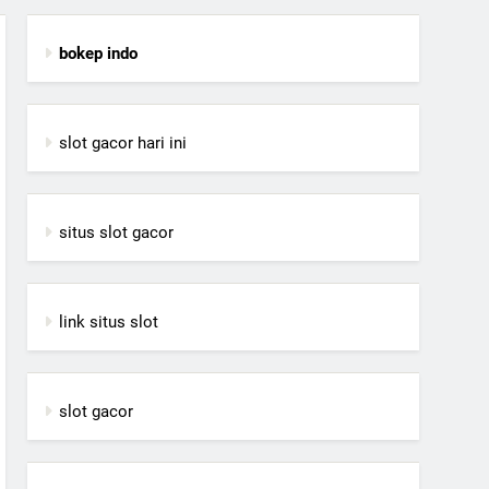
bokep indo
slot gacor hari ini
situs slot gacor
link situs slot
slot gacor