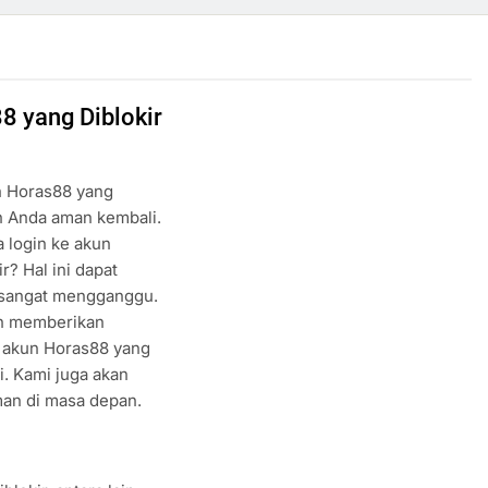
 yang Diblokir
 Horas88 yang
un Anda aman kembali.
 login ke akun
? Hal ini dapat
a sangat mengganggu.
kan memberikan
 akun Horas88 yang
i. Kami juga akan
man di masa depan.