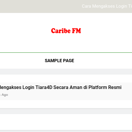
Cara Mengakses Login Ti
Peran Media Teknologi d
Studi Struktur Teknologi Digital pada Lebah4D: Fondasi Infr
ibe FM
Langkah Mudah Menemukan LAE138 
usik Terbaik Dari Karibia Bersama Caribe FM, Stasiun Radio 
Cara Mengakses Login Ti
SAMPLE PAGE
Peran Media Teknologi d
Studi Struktur Teknologi Digital pada Lebah4D: Fondasi Infr
gin Tiara4D Secara Aman di Platform Resmi
Peran Medi
5 Months Ago