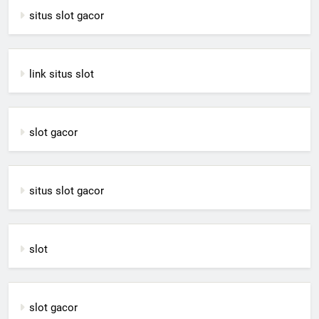
situs slot gacor
link situs slot
slot gacor
situs slot gacor
slot
slot gacor