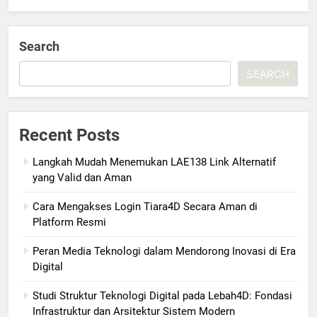
Search
SEARCH
Recent Posts
Langkah Mudah Menemukan LAE138 Link Alternatif
yang Valid dan Aman
Cara Mengakses Login Tiara4D Secara Aman di
Platform Resmi
Peran Media Teknologi dalam Mendorong Inovasi di Era
Digital
Studi Struktur Teknologi Digital pada Lebah4D: Fondasi
Infrastruktur dan Arsitektur Sistem Modern