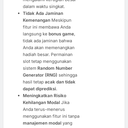
dalam waktu singkat.
Tidak Ada Jaminan
Kemenangan
Meskipun
fitur ini membawa Anda
langsung ke
bonus game
,
tidak ada jaminan bahwa
Anda akan memenangkan
hadiah besar. Permainan
slot tetap menggunakan
sistem
Random Number
Generator (RNG)
sehingga
hasil tetap
acak dan tidak
dapat diprediksi
.
Meningkatkan Risiko
Kehilangan Modal
Jika
Anda terus-menerus
menggunakan fitur ini tanpa
manajemen modal
yang