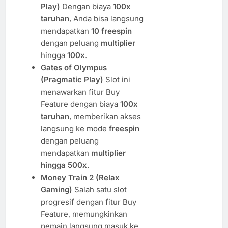
Play)
Dengan biaya
100x
taruhan
, Anda bisa langsung
mendapatkan
10 freespin
dengan peluang
multiplier
hingga
100x
.
Gates of Olympus
(Pragmatic Play)
Slot ini
menawarkan fitur Buy
Feature dengan biaya
100x
taruhan
, memberikan akses
langsung ke mode
freespin
dengan peluang
mendapatkan
multiplier
hingga 500x
.
Money Train 2 (Relax
Gaming)
Salah satu slot
progresif dengan fitur Buy
Feature, memungkinkan
pemain langsung masuk ke