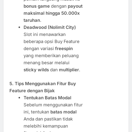
bonus game
dengan
payout
maksimal hingga 50.000x
taruhan
.
Deadwood (Nolimit City)
Slot ini menawarkan
beberapa opsi Buy Feature
dengan variasi
freespin
yang memberikan peluang
menang besar melalui
sticky wilds
dan
multiplier
.
5. Tips Menggunakan Fitur Buy
Feature dengan Bijak
Tentukan Batas Modal
Sebelum menggunakan fitur
ini, tentukan
batas modal
Anda dan pastikan tidak
melebihi kemampuan