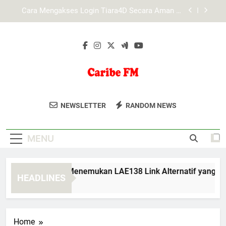
Skip
Peran Media Teknologi dalam Mendorong Inovasi
to
di Era Digital
content
Studi Struktur Teknologi Digital pada Lebah4D:
Fondasi Infrastruktur dan Arsitektur Sistem
Modern
Langkah Mudah Menemukan LAE138 Link
Alternatif yang Valid dan Aman
Cara Mengakses Login Tiara4D Secara Aman di
Platform Resmi
Caribe FM
Nikmati Musik Terbaik Dari Karibia
Peran Media Teknologi dalam Mendorong Inovasi
NEWSLETTER
RANDOM NEWS
di Era Digital
Bersama Caribe FM, Stasiun Radio Yang
Studi Struktur Teknologi Digital pada Lebah4D:
Menghadirkan Beragam Genre Musik.
Fondasi Infrastruktur dan Arsitektur Sistem
MENU
Modern
angkah Mudah Menemukan LAE138 Link Alternatif yang Valid
HEADLINES
Months Ago
Home