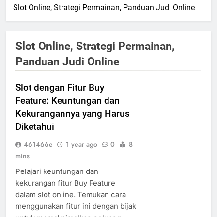
Slot Online, Strategi Permainan, Panduan Judi Online
Slot Online, Strategi Permainan,
Panduan Judi Online
Slot dengan Fitur Buy
Feature: Keuntungan dan
Kekurangannya yang Harus
Diketahui
461466e
1 year ago
0
8
mins
Pelajari keuntungan dan
kekurangan fitur Buy Feature
dalam slot online. Temukan cara
menggunakan fitur ini dengan bijak