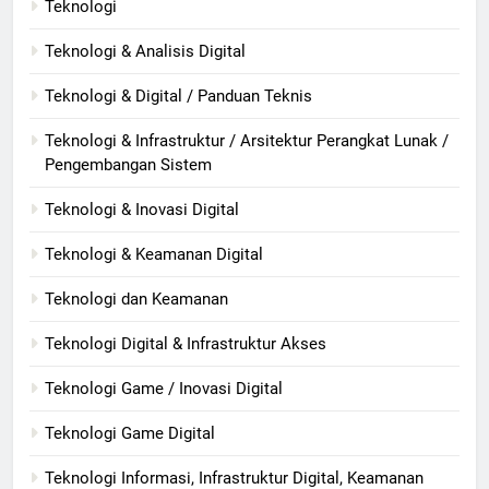
Teknologi
Teknologi & Analisis Digital
Teknologi & Digital / Panduan Teknis
Teknologi & Infrastruktur / Arsitektur Perangkat Lunak /
Pengembangan Sistem
Teknologi & Inovasi Digital
Teknologi & Keamanan Digital
Teknologi dan Keamanan
Teknologi Digital & Infrastruktur Akses
Teknologi Game / Inovasi Digital
Teknologi Game Digital
Teknologi Informasi, Infrastruktur Digital, Keamanan