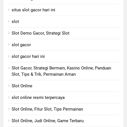
situs slot gacor hari ini
slot
Slot Demo Gacor, Strategi Slot
slot gacor
slot gacor hari ini
Slot Gacor, Strategi Bermain, Kasino Online, Panduan
Slot, Tips & Trik, Permainan Aman
Slot Online
slot online resmi terpercaya
Slot Online, Fitur Slot, Tips Permainan
Slot Online, Judi Online, Game Terbaru