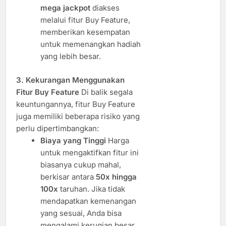
mega jackpot
diakses
melalui fitur Buy Feature,
memberikan kesempatan
untuk memenangkan hadiah
yang lebih besar.
3. Kekurangan Menggunakan
Fitur Buy Feature
Di balik segala
keuntungannya, fitur Buy Feature
juga memiliki beberapa risiko yang
perlu dipertimbangkan:
Biaya yang Tinggi
Harga
untuk mengaktifkan fitur ini
biasanya cukup mahal,
berkisar antara
50x hingga
100x
taruhan. Jika tidak
mendapatkan kemenangan
yang sesuai, Anda bisa
mengalami kerugian besar