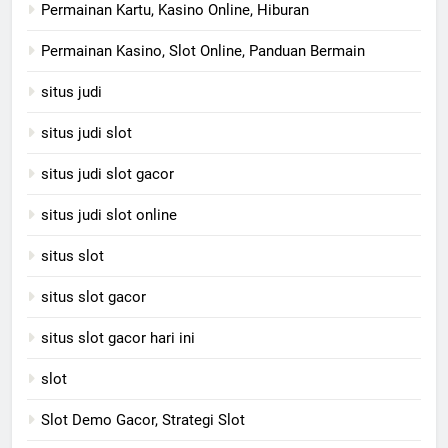
Permainan Kartu, Kasino Online, Hiburan
Permainan Kasino, Slot Online, Panduan Bermain
situs judi
situs judi slot
situs judi slot gacor
situs judi slot online
situs slot
situs slot gacor
situs slot gacor hari ini
slot
Slot Demo Gacor, Strategi Slot