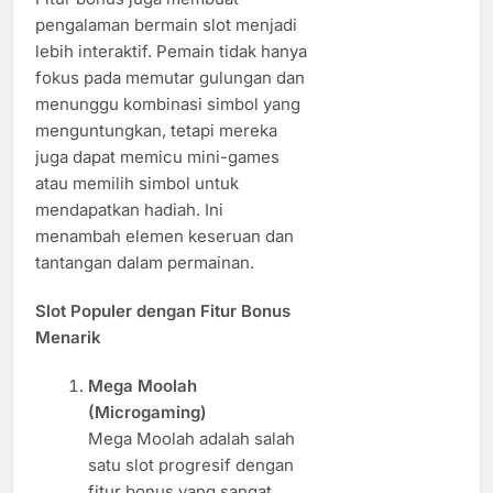
pengalaman bermain slot menjadi
lebih interaktif. Pemain tidak hanya
fokus pada memutar gulungan dan
menunggu kombinasi simbol yang
menguntungkan, tetapi mereka
juga dapat memicu mini-games
atau memilih simbol untuk
mendapatkan hadiah. Ini
menambah elemen keseruan dan
tantangan dalam permainan.
Slot Populer dengan Fitur Bonus
Menarik
Mega Moolah
(Microgaming)
Mega Moolah adalah salah
satu slot progresif dengan
fitur bonus yang sangat