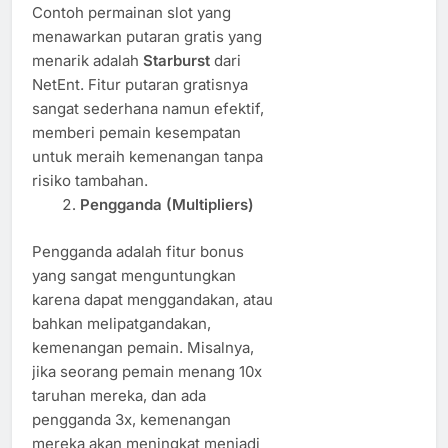
Contoh permainan slot yang
menawarkan putaran gratis yang
menarik adalah
Starburst
dari
NetEnt. Fitur putaran gratisnya
sangat sederhana namun efektif,
memberi pemain kesempatan
untuk meraih kemenangan tanpa
risiko tambahan.
Pengganda (Multipliers)
Pengganda adalah fitur bonus
yang sangat menguntungkan
karena dapat menggandakan, atau
bahkan melipatgandakan,
kemenangan pemain. Misalnya,
jika seorang pemain menang 10x
taruhan mereka, dan ada
pengganda 3x, kemenangan
mereka akan meningkat menjadi