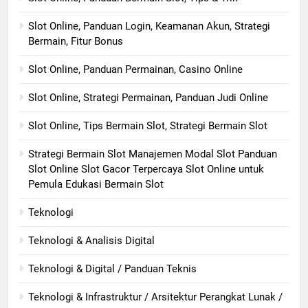
Slot Online, Panduan Login, Keamanan Akun, Strategi
Bermain, Fitur Bonus
Slot Online, Panduan Permainan, Casino Online
Slot Online, Strategi Permainan, Panduan Judi Online
Slot Online, Tips Bermain Slot, Strategi Bermain Slot
Strategi Bermain Slot Manajemen Modal Slot Panduan
Slot Online Slot Gacor Terpercaya Slot Online untuk
Pemula Edukasi Bermain Slot
Teknologi
Teknologi & Analisis Digital
Teknologi & Digital / Panduan Teknis
Teknologi & Infrastruktur / Arsitektur Perangkat Lunak /