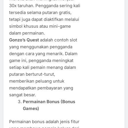
30x taruhan. Pengganda sering kali
tersedia selama putaran gratis,
tetapi juga dapat diaktifkan melalui
simbol khusus atau mini-game
dalam permainan.
Gonzo’s Quest
adalah contoh slot
yang menggunakan pengganda
dengan cara yang menarik. Dalam
game ini, pengganda meningkat
setiap kali pemain menang dalam
putaran berturut-turut,
memberikan peluang untuk
mendapatkan pembayaran yang
sangat besar.
Permainan Bonus (Bonus
Games)
Permainan bonus adalah jenis fitur