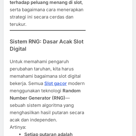
terhadap peluang menang di slot
,
serta bagaimana cara menerapkan
strategi ini secara cerdas dan
terukur.
Sistem RNG: Dasar Acak Slot
Digital
Untuk memahami pengaruh
perubahan taruhan, kita harus
memahami bagaimana slot digital
bekerja. Semua
Slot gacor
modern
menggunakan teknologi
Random
Number Generator (RNG)
—
sebuah sistem algoritma yang
menghasilkan hasil putaran secara
acak dan independen.
Artinya:
Setiap putaran adalah