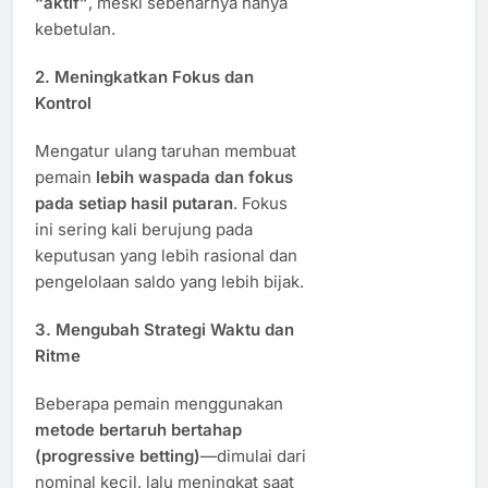
“aktif”
, meski sebenarnya hanya
kebetulan.
2.
Meningkatkan Fokus dan
Kontrol
Mengatur ulang taruhan membuat
pemain
lebih waspada dan fokus
pada setiap hasil putaran
. Fokus
ini sering kali berujung pada
keputusan yang lebih rasional dan
pengelolaan saldo yang lebih bijak.
3.
Mengubah Strategi Waktu dan
Ritme
Beberapa pemain menggunakan
metode bertaruh bertahap
(progressive betting)
—dimulai dari
nominal kecil, lalu meningkat saat