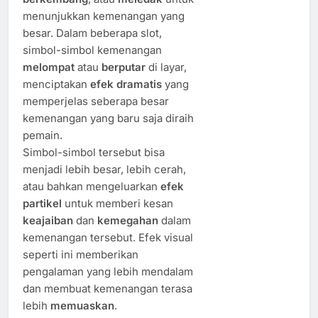
menunjukkan kemenangan yang
besar. Dalam beberapa slot,
simbol-simbol kemenangan
melompat
atau
berputar
di layar,
menciptakan
efek dramatis
yang
memperjelas seberapa besar
kemenangan yang baru saja diraih
pemain.
Simbol-simbol tersebut bisa
menjadi lebih besar, lebih cerah,
atau bahkan mengeluarkan
efek
partikel
untuk memberi kesan
keajaiban
dan
kemegahan
dalam
kemenangan tersebut. Efek visual
seperti ini memberikan
pengalaman yang lebih mendalam
dan membuat kemenangan terasa
lebih
memuaskan
.