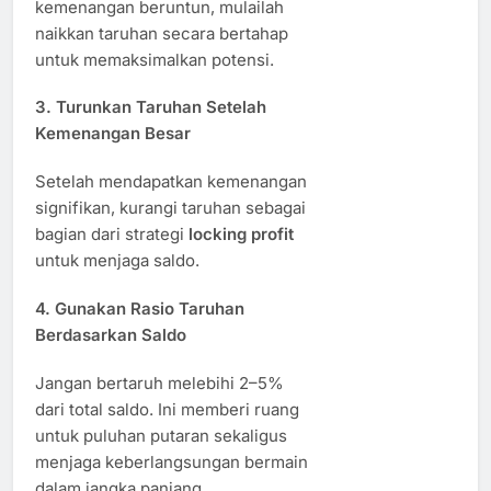
kemenangan beruntun, mulailah
naikkan taruhan secara bertahap
untuk memaksimalkan potensi.
3.
Turunkan Taruhan Setelah
Kemenangan Besar
Setelah mendapatkan kemenangan
signifikan, kurangi taruhan sebagai
bagian dari strategi
locking profit
untuk menjaga saldo.
4.
Gunakan Rasio Taruhan
Berdasarkan Saldo
Jangan bertaruh melebihi 2–5%
dari total saldo. Ini memberi ruang
untuk puluhan putaran sekaligus
menjaga keberlangsungan bermain
dalam jangka panjang.