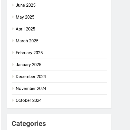
June 2025
May 2025
April 2025
March 2025
February 2025
January 2025
December 2024
November 2024
October 2024
Categories