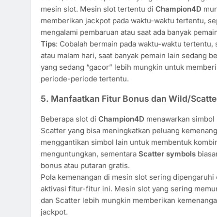
mesin slot. Mesin slot tertentu di
Champion4D
mung
memberikan jackpot pada waktu-waktu tertentu, sep
mengalami pembaruan atau saat ada banyak pemain 
Tips
: Cobalah bermain pada waktu-waktu tertentu, s
atau malam hari, saat banyak pemain lain sedang be
yang sedang “gacor” lebih mungkin untuk memberi
periode-periode tertentu.
5.
Manfaatkan Fitur Bonus dan Wild/Scatt
Beberapa slot di
Champion4D
menawarkan simbol b
Scatter yang bisa meningkatkan peluang kemenan
menggantikan simbol lain untuk membentuk kombin
menguntungkan, sementara
Scatter symbols
biasa
bonus atau putaran gratis.
Pola kemenangan di mesin slot sering dipengaruhi 
aktivasi fitur-fitur ini. Mesin slot yang sering mem
dan Scatter lebih mungkin memberikan kemenanga
jackpot.