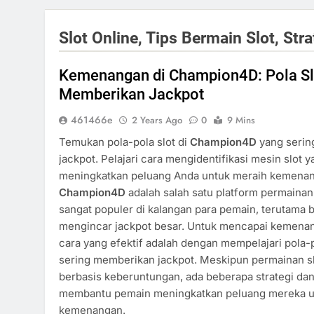
Slot Online, Tips Bermain Slot, Str
Kemenangan di Champion4D: Pola Sl
Memberikan Jackpot
461466e
2 Years Ago
0
9 Mins
Temukan pola-pola slot di
Champion4D
yang serin
jackpot. Pelajari cara mengidentifikasi mesin slot 
meningkatkan peluang Anda untuk meraih kemenan
Champion4D
adalah salah satu platform permainan 
sangat populer di kalangan para pemain, terutama 
mengincar jackpot besar. Untuk mencapai kemenang
cara yang efektif adalah dengan mempelajari pola-
sering memberikan jackpot. Meskipun permainan s
berbasis keberuntungan, ada beberapa strategi dan
membantu pemain meningkatkan peluang mereka u
kemenangan.