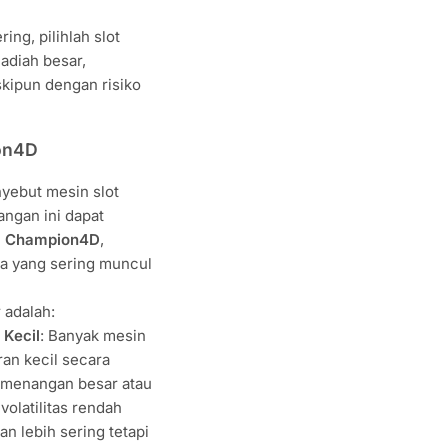
ing, pilihlah slot
adiah besar,
skipun dengan risiko
on4D
nyebut mesin slot
ngan ini dapat
i
Champion4D
,
la yang sering muncul
 adalah:
 Kecil
: Banyak mesin
an kecil secara
emenangan besar atau
volatilitas rendah
 lebih sering tetapi