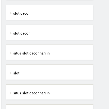
slot gacor
slot gacor
situs slot gacor hari ini
slot
situs slot gacor hari ini