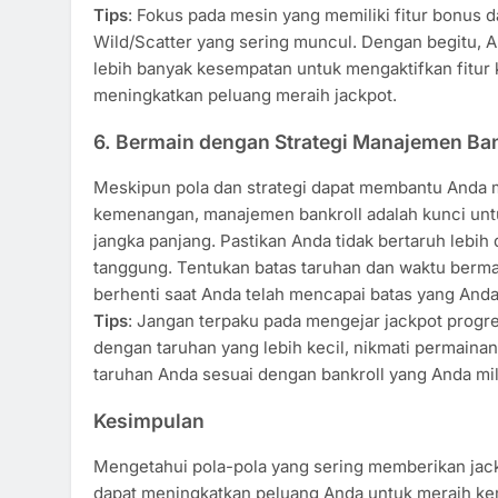
Tips
: Fokus pada mesin yang memiliki fitur bonus 
Wild/Scatter yang sering muncul. Dengan begitu, A
lebih banyak kesempatan untuk mengaktifkan fitur
meningkatkan peluang meraih jackpot.
6.
Bermain dengan Strategi Manajemen Ban
Meskipun pola dan strategi dapat membantu Anda 
kemenangan, manajemen bankroll adalah kunci unt
jangka panjang. Pastikan Anda tidak bertaruh lebih
tanggung. Tentukan batas taruhan dan waktu bermai
berhenti saat Anda telah mencapai batas yang Anda
Tips
: Jangan terpaku pada mengejar jackpot progre
dengan taruhan yang lebih kecil, nikmati permainan
taruhan Anda sesuai dengan bankroll yang Anda mili
Kesimpulan
Mengetahui pola-pola yang sering memberikan jac
dapat meningkatkan peluang Anda untuk meraih k