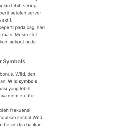
kin lebih sering
erti setelah server
aktif.
eperti pada pagi hari
rmain. Mesin slot
kan jackpot pada
er Symbols
onus, Wild, dan
gan.
Wild symbols
asi yang lebih
nya memicu fitur
oleh frekuensi
unculkan simbol Wild
n besar dan bahkan