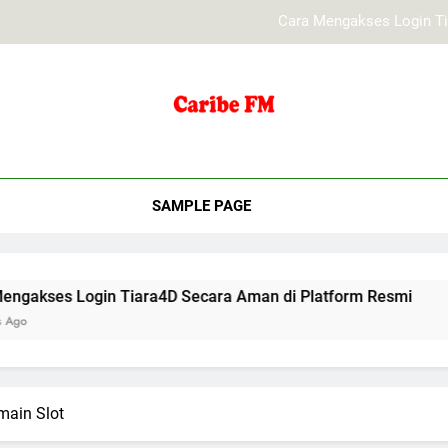
Cara Mengakses Login Ti
Peran Media Teknologi d
Studi Struktur Teknologi Digital pada Lebah4D: Fondasi Infr
ibe FM
Langkah Mudah Menemukan LAE138 
usik Terbaik Dari Karibia Bersama Caribe FM, Stasiun Radio 
Cara Mengakses Login Ti
SAMPLE PAGE
Peran Media Teknologi d
Studi Struktur Teknologi Digital pada Lebah4D: Fondasi Infr
gin Tiara4D Secara Aman di Platform Resmi
Peran Med
5 Months Ag
rmain Slot