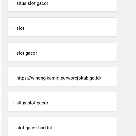
situs slot gacor
slot
slot gacor
https://winong-kemiri.purworejokab.go.id/
situs slot gacor
slot gacor hari ini