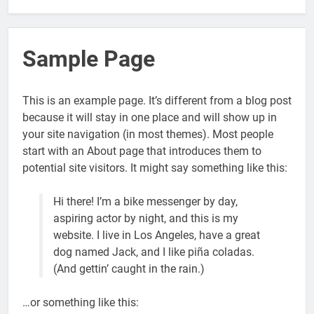
Sample Page
This is an example page. It’s different from a blog post
because it will stay in one place and will show up in
your site navigation (in most themes). Most people
start with an About page that introduces them to
potential site visitors. It might say something like this:
Hi there! I’m a bike messenger by day,
aspiring actor by night, and this is my
website. I live in Los Angeles, have a great
dog named Jack, and I like piña coladas.
(And gettin’ caught in the rain.)
…or something like this: