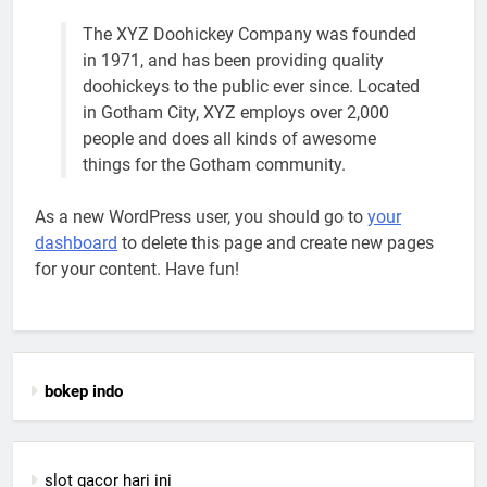
The XYZ Doohickey Company was founded
in 1971, and has been providing quality
doohickeys to the public ever since. Located
in Gotham City, XYZ employs over 2,000
people and does all kinds of awesome
things for the Gotham community.
As a new WordPress user, you should go to
your
dashboard
to delete this page and create new pages
for your content. Have fun!
bokep indo
slot gacor hari ini