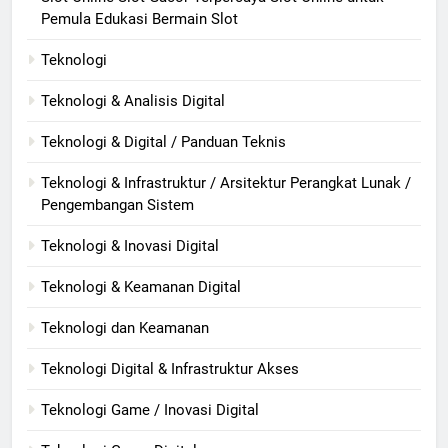
Pemula Edukasi Bermain Slot
Teknologi
Teknologi & Analisis Digital
Teknologi & Digital / Panduan Teknis
Teknologi & Infrastruktur / Arsitektur Perangkat Lunak /
Pengembangan Sistem
Teknologi & Inovasi Digital
Teknologi & Keamanan Digital
Teknologi dan Keamanan
Teknologi Digital & Infrastruktur Akses
Teknologi Game / Inovasi Digital