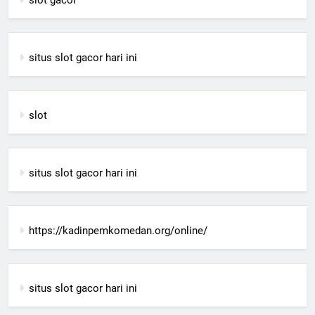
situs slot gacor hari ini
slot
situs slot gacor hari ini
https://kadinpemkomedan.org/online/
situs slot gacor hari ini