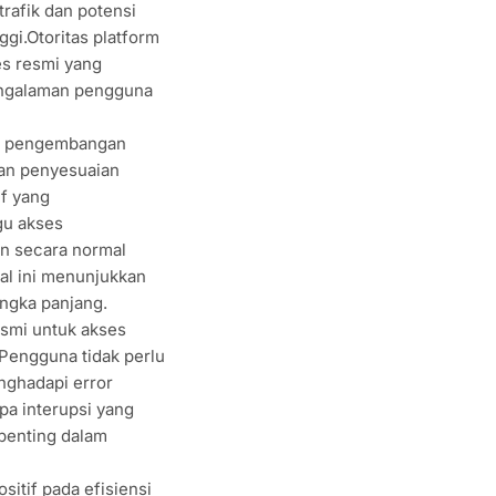
rafik dan potensi
gi.Otoritas platform
es resmi yang
engalaman pengguna
tan pengembangan
dan penyesuaian
if yang
gu akses
n secara normal
Hal ini menunjukkan
ngka panjang.
esmi untuk akses
engguna tidak perlu
enghadapi error
pa interupsi yang
penting dalam
itif pada efisiensi