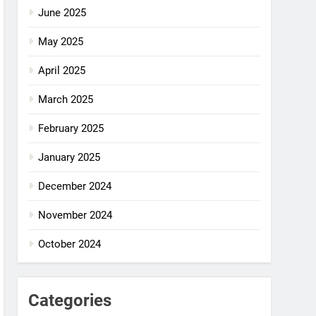
June 2025
May 2025
April 2025
March 2025
February 2025
January 2025
December 2024
November 2024
October 2024
Categories