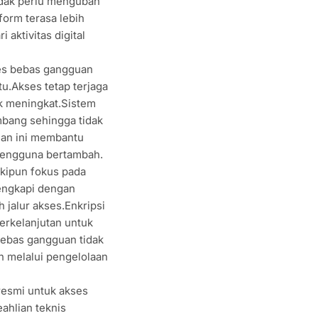
idak perlu mengubah
form terasa lebih
 aktivitas digital
kses bebas gangguan
tu.Akses tetap terjaga
ik meningkat.Sistem
mbang sehingga tidak
uan ini membantu
pengguna bertambah.
kipun fokus pada
lengkapi dengan
 jalur akses.Enkripsi
erkelanjutan untuk
bebas gangguan tidak
 melalui pengelolaan
 resmi untuk akses
hlian teknis