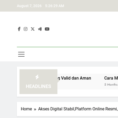
Skip
August 7, 2026
5:26:30 AM
to
content
Car
Nikmati M
k Alternatif yang Valid dan Aman
Cara Mengakses Lo
5 Months Ago
HEADLINES
Home
Akses Digital Stabil,Platform Online Resm