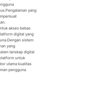
pengguna
okus.Pengalaman yang
emperkuat
kan.
 untuk akses bebas
latform digital yang
guna.Dengan sistem
nan yang
alam lanskap digital
latform untuk
or utama kualitas
laman pengguna