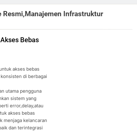
ne Resmi,Manajemen Infrastruktur
k Akses Bebas
untuk akses bebas
konsisten di berbagai
han utama pengguna
nkan sistem yang
rti error,delay,atau
ntuk akses bebas
uk menjaga kelancaran
aik dan terintegrasi