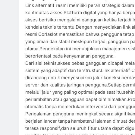
Link alternatif resmi memiliki peran strategis dal
kontinuitas akses.Platform digital yang hanya berga
akses berisiko mengalami gangguan ketika terjadi lo
kendala teknis tertentu.Dengan menyediakan link al
resmi,Corlaslot memastikan bahwa pengguna tetap m
yang aman dan stabil meskipun terjadi gangguan pa
utama.Pendekatan ini menunjukkan manajemen sist
berorientasi pada kenyamanan pengguna.
Dari sisi teknis,akses bebas gangguan dicapai mela
sistem yang adaptif dan terstruktur.Link alternatif C
dirancang untuk menyesuaikan jalur koneksi berda
server dan kualitas jaringan pengguna.Setiap perm
melalui jalur yang paling optimal pada saat itu,sehin
perlambatan atau gangguan dapat diminimalkan.Pros
otomatis tanpa memerlukan intervensi dari penggu
Pengalaman pengguna meningkat secara signifikan 
berjalan lancar tanpa hambatan.Halaman dimuat de
terasa responsif,dan seluruh fitur utama dapat dig