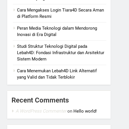
Cara Mengakses Login Tiara4D Secara Aman
di Platform Resmi
Peran Media Teknologi dalam Mendorong
Inovasi di Era Digital
Studi Struktur Teknologi Digital pada
Lebah4D: Fondasi Infrastruktur dan Arsitektur
Sistem Modern
Cara Menemukan Lebah4D Link Alternatif
yang Valid dan Tidak Terblokir
Recent Comments
A WordPress Commenter
on
Hello world!