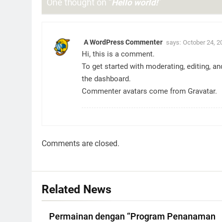
One thought on “
Hello world!
”
A WordPress Commenter
says:
October 24, 2
Hi, this is a comment.
To get started with moderating, editing, 
the dashboard.
Commenter avatars come from
Gravatar
.
Comments are closed.
Related News
Permainan dengan “Program Penanaman