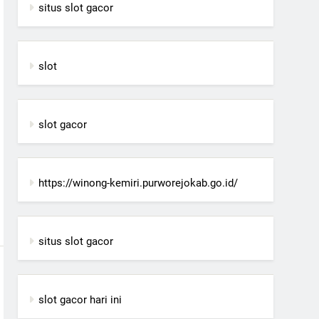
situs slot gacor
slot
slot gacor
https://winong-kemiri.purworejokab.go.id/
situs slot gacor
slot gacor hari ini