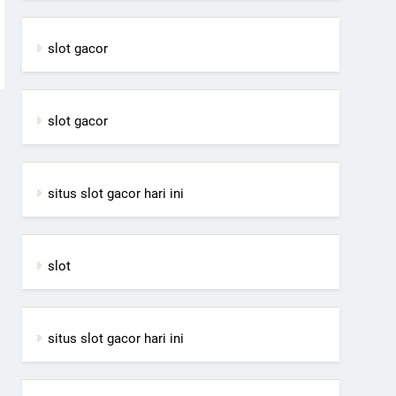
slot gacor
slot gacor
situs slot gacor hari ini
slot
situs slot gacor hari ini