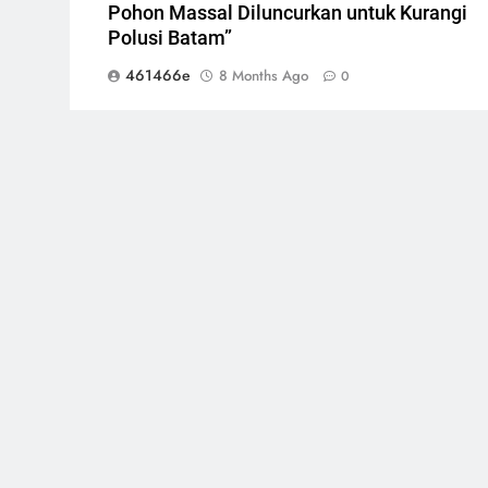
Pohon Massal Diluncurkan untuk Kurangi
Polusi Batam”
461466e
8 Months Ago
0