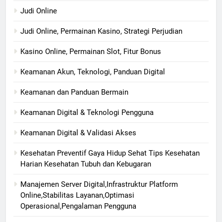
Judi Online
Judi Online, Permainan Kasino, Strategi Perjudian
Kasino Online, Permainan Slot, Fitur Bonus
Keamanan Akun, Teknologi, Panduan Digital
Keamanan dan Panduan Bermain
Keamanan Digital & Teknologi Pengguna
Keamanan Digital & Validasi Akses
Kesehatan Preventif Gaya Hidup Sehat Tips Kesehatan
Harian Kesehatan Tubuh dan Kebugaran
Manajemen Server Digital,Infrastruktur Platform
Online,Stabilitas Layanan,Optimasi
Operasional,Pengalaman Pengguna