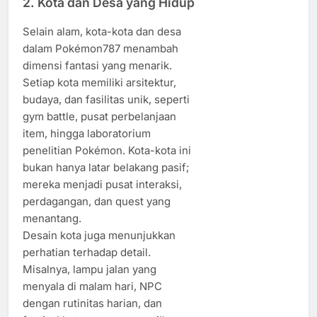
2. Kota dan Desa yang Hidup
Selain alam, kota-kota dan desa
dalam Pokémon787 menambah
dimensi fantasi yang menarik.
Setiap kota memiliki arsitektur,
budaya, dan fasilitas unik, seperti
gym battle, pusat perbelanjaan
item, hingga laboratorium
penelitian Pokémon. Kota-kota ini
bukan hanya latar belakang pasif;
mereka menjadi pusat interaksi,
perdagangan, dan quest yang
menantang.
Desain kota juga menunjukkan
perhatian terhadap detail.
Misalnya, lampu jalan yang
menyala di malam hari, NPC
dengan rutinitas harian, dan