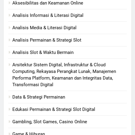
Aksesibilitas dan Keamanan Online
Analisis Informasi & Literasi Digital
Analisis Media & Literasi Digital
Analisis Permainan & Strategi Slot
Analisis Slot & Waktu Bermain
Arsitektur Sistem Digital, Infrastruktur & Cloud
Computing, Rekayasa Perangkat Lunak, Manajemen
Performa Platform, Keamanan dan Integritas Data,
Transformasi Digital
Data & Strategi Permainan
Edukasi Permainan & Strategi Slot Digital
Gambling, Slot Games, Casino Online
Game & Hiburan