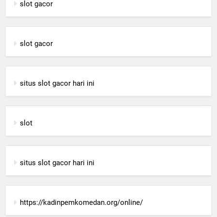
slot gacor
slot gacor
situs slot gacor hari ini
slot
situs slot gacor hari ini
https://kadinpemkomedan.org/online/