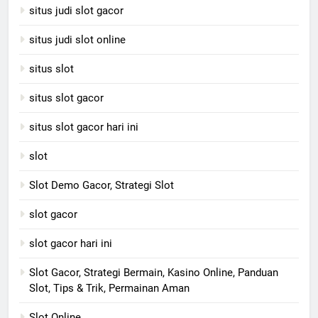
situs judi slot gacor
situs judi slot online
situs slot
situs slot gacor
situs slot gacor hari ini
slot
Slot Demo Gacor, Strategi Slot
slot gacor
slot gacor hari ini
Slot Gacor, Strategi Bermain, Kasino Online, Panduan
Slot, Tips & Trik, Permainan Aman
Slot Online