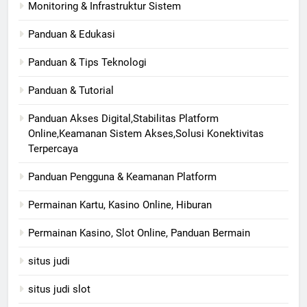
Monitoring & Infrastruktur Sistem
Panduan & Edukasi
Panduan & Tips Teknologi
Panduan & Tutorial
Panduan Akses Digital,Stabilitas Platform
Online,Keamanan Sistem Akses,Solusi Konektivitas
Terpercaya
Panduan Pengguna & Keamanan Platform
Permainan Kartu, Kasino Online, Hiburan
Permainan Kasino, Slot Online, Panduan Bermain
situs judi
situs judi slot