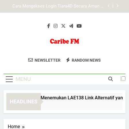
Skip
Peran Media Teknologi dalam Mendorong Inovasi
to
di Era Digital
content
Studi Struktur Teknologi Digital pada Lebah4D:
Fondasi Infrastruktur dan Arsitektur Sistem
Modern
Langkah Mudah Menemukan LAE138 Link
Alternatif yang Valid dan Aman
Cara Mengakses Login Tiara4D Secara Aman di
Platform Resmi
Caribe FM
Nikmati Musik Terbaik Dari Karibia
Peran Media Teknologi dalam Mendorong Inovasi
NEWSLETTER
RANDOM NEWS
di Era Digital
Bersama Caribe FM, Stasiun Radio Yang
Studi Struktur Teknologi Digital pada Lebah4D:
Menghadirkan Beragam Genre Musik.
Fondasi Infrastruktur dan Arsitektur Sistem
MENU
Modern
Langkah Mudah Menemukan LAE138 Link Alternatif yang Vali
HEADLINES
3 Months Ago
Home