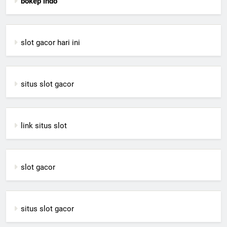
bokep indo
slot gacor hari ini
situs slot gacor
link situs slot
slot gacor
situs slot gacor