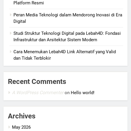
Platform Resmi
Peran Media Teknologi dalam Mendorong Inovasi di Era
Digital
Studi Struktur Teknologi Digital pada Lebah4D: Fondasi
Infrastruktur dan Arsitektur Sistem Modern
Cara Menemukan Lebah4D Link Alternatif yang Valid
dan Tidak Terblokir
Recent Comments
A WordPress Commenter
on
Hello world!
Archives
May 2026