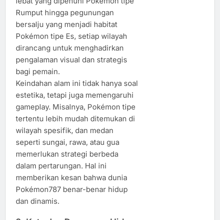
lebat yang dipenuhi Pokémon tipe
Rumput hingga pegunungan
bersalju yang menjadi habitat
Pokémon tipe Es, setiap wilayah
dirancang untuk menghadirkan
pengalaman visual dan strategis
bagi pemain.
Keindahan alam ini tidak hanya soal
estetika, tetapi juga memengaruhi
gameplay. Misalnya, Pokémon tipe
tertentu lebih mudah ditemukan di
wilayah spesifik, dan medan
seperti sungai, rawa, atau gua
memerlukan strategi berbeda
dalam pertarungan. Hal ini
memberikan kesan bahwa dunia
Pokémon787 benar-benar hidup
dan dinamis.