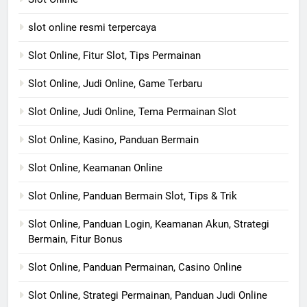
slot online resmi terpercaya
Slot Online, Fitur Slot, Tips Permainan
Slot Online, Judi Online, Game Terbaru
Slot Online, Judi Online, Tema Permainan Slot
Slot Online, Kasino, Panduan Bermain
Slot Online, Keamanan Online
Slot Online, Panduan Bermain Slot, Tips & Trik
Slot Online, Panduan Login, Keamanan Akun, Strategi
Bermain, Fitur Bonus
Slot Online, Panduan Permainan, Casino Online
Slot Online, Strategi Permainan, Panduan Judi Online