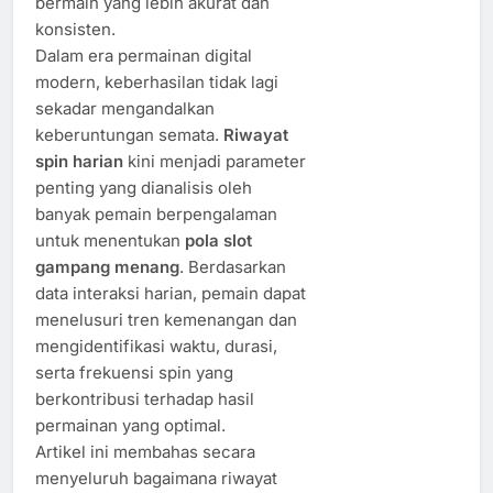
bermain yang lebih akurat dan
konsisten.
Dalam era permainan digital
modern, keberhasilan tidak lagi
sekadar mengandalkan
keberuntungan semata.
Riwayat
spin harian
kini menjadi parameter
penting yang dianalisis oleh
banyak pemain berpengalaman
untuk menentukan
pola slot
gampang menang
. Berdasarkan
data interaksi harian, pemain dapat
menelusuri tren kemenangan dan
mengidentifikasi waktu, durasi,
serta frekuensi spin yang
berkontribusi terhadap hasil
permainan yang optimal.
Artikel ini membahas secara
menyeluruh bagaimana riwayat