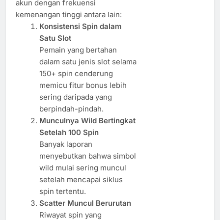
akun dengan frekuensi
kemenangan tinggi antara lain:
Konsistensi Spin dalam
Satu Slot
Pemain yang bertahan
dalam satu jenis slot selama
150+ spin cenderung
memicu fitur bonus lebih
sering daripada yang
berpindah-pindah.
Munculnya Wild Bertingkat
Setelah 100 Spin
Banyak laporan
menyebutkan bahwa simbol
wild mulai sering muncul
setelah mencapai siklus
spin tertentu.
Scatter Muncul Berurutan
Riwayat spin yang