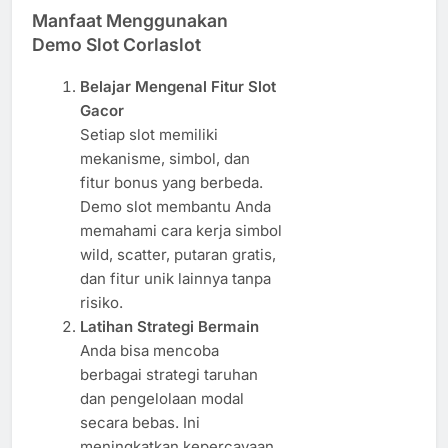
Manfaat Menggunakan
Demo Slot Corlaslot
Belajar Mengenal Fitur Slot
Gacor
Setiap slot memiliki
mekanisme, simbol, dan
fitur bonus yang berbeda.
Demo slot membantu Anda
memahami cara kerja simbol
wild, scatter, putaran gratis,
dan fitur unik lainnya tanpa
risiko.
Latihan Strategi Bermain
Anda bisa mencoba
berbagai strategi taruhan
dan pengelolaan modal
secara bebas. Ini
meningkatkan kepercayaan