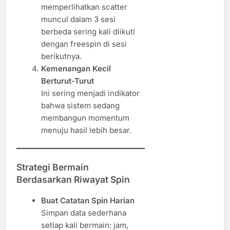
memperlihatkan scatter
muncul dalam 3 sesi
berbeda sering kali diikuti
dengan freespin di sesi
berikutnya.
Kemenangan Kecil
Berturut-Turut
Ini sering menjadi indikator
bahwa sistem sedang
membangun momentum
menuju hasil lebih besar.
Strategi Bermain
Berdasarkan Riwayat Spin
Buat Catatan Spin Harian
Simpan data sederhana
setiap kali bermain: jam,