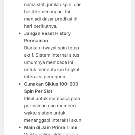
nama slot, jumlah spin, dan
hasil kemenangan. Ini
menjadi dasar prediksi di
hari berikutnya.
Jangan Reset History
Permainan
Biarkan riwayat spin tetap
aktif. Sistem internal situs
umumnya membaca ini
untuk menentukan tingkat
interaksi pengguna.
Gunakan Siklus 100–200
Spin Per Slot
Ideal untuk membaca pola
permainan dan memberi
waktu sistem untuk
menanggapi interaksi akun.
Main di Jam Prime Time
Waktu paling aktif secara