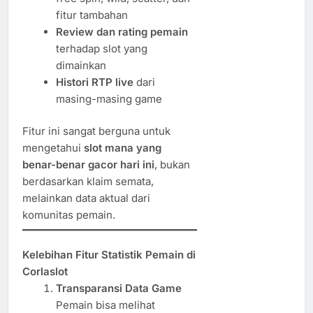
fitur tambahan
Review dan rating pemain
terhadap slot yang
dimainkan
Histori RTP live
dari
masing-masing game
Fitur ini sangat berguna untuk
mengetahui
slot mana yang
benar-benar gacor hari ini
, bukan
berdasarkan klaim semata,
melainkan data aktual dari
komunitas pemain.
Kelebihan Fitur Statistik Pemain di
Corlaslot
Transparansi Data Game
Pemain bisa melihat