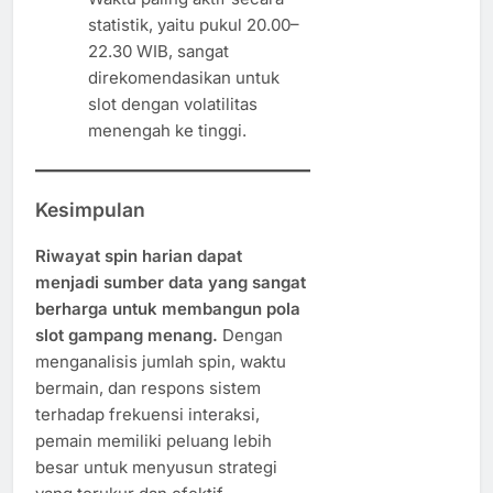
statistik, yaitu pukul 20.00–
22.30 WIB, sangat
direkomendasikan untuk
slot dengan volatilitas
menengah ke tinggi.
Kesimpulan
Riwayat spin harian dapat
menjadi sumber data yang sangat
berharga untuk membangun pola
slot gampang menang.
Dengan
menganalisis jumlah spin, waktu
bermain, dan respons sistem
terhadap frekuensi interaksi,
pemain memiliki peluang lebih
besar untuk menyusun strategi