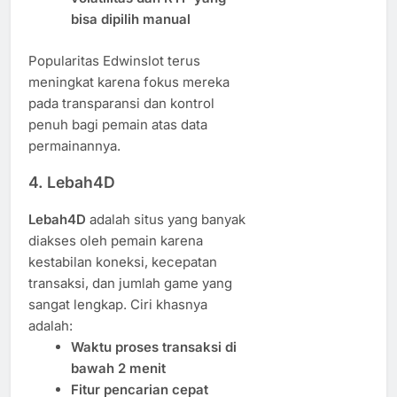
bisa dipilih manual
Popularitas Edwinslot terus
meningkat karena fokus mereka
pada transparansi dan kontrol
penuh bagi pemain atas data
permainannya.
4.
Lebah4D
Lebah4D
adalah situs yang banyak
diakses oleh pemain karena
kestabilan koneksi, kecepatan
transaksi, dan jumlah game yang
sangat lengkap. Ciri khasnya
adalah:
Waktu proses transaksi di
bawah 2 menit
Fitur pencarian cepat