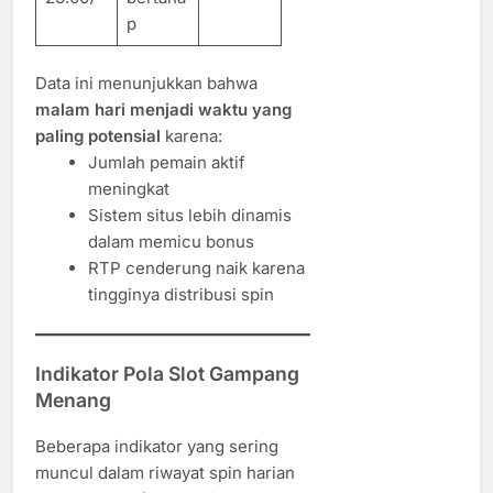
p
Data ini menunjukkan bahwa
malam hari menjadi waktu yang
paling potensial
karena:
Jumlah pemain aktif
meningkat
Sistem situs lebih dinamis
dalam memicu bonus
RTP cenderung naik karena
tingginya distribusi spin
Indikator Pola Slot Gampang
Menang
Beberapa indikator yang sering
muncul dalam riwayat spin harian