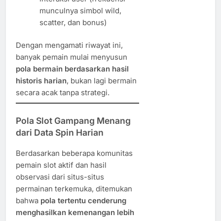
munculnya simbol wild,
scatter, dan bonus)
Dengan mengamati riwayat ini,
banyak pemain mulai menyusun
pola bermain berdasarkan hasil
historis harian
, bukan lagi bermain
secara acak tanpa strategi.
Pola Slot Gampang Menang
dari Data Spin Harian
Berdasarkan beberapa komunitas
pemain slot aktif dan hasil
observasi dari situs-situs
permainan terkemuka, ditemukan
bahwa
pola tertentu cenderung
menghasilkan kemenangan lebih