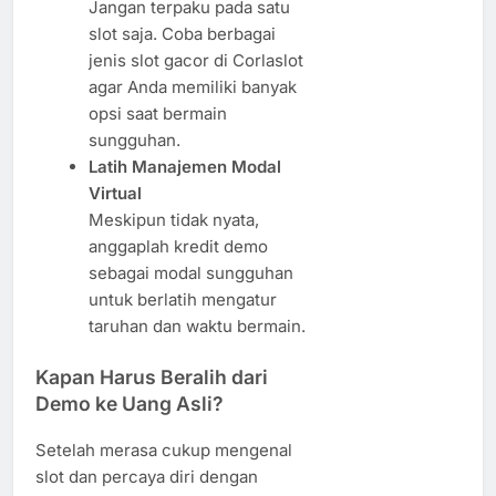
Jangan terpaku pada satu
slot saja. Coba berbagai
jenis slot gacor di Corlaslot
agar Anda memiliki banyak
opsi saat bermain
sungguhan.
Latih Manajemen Modal
Virtual
Meskipun tidak nyata,
anggaplah kredit demo
sebagai modal sungguhan
untuk berlatih mengatur
taruhan dan waktu bermain.
Kapan Harus Beralih dari
Demo ke Uang Asli?
Setelah merasa cukup mengenal
slot dan percaya diri dengan