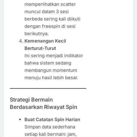
memperlihatkan scatter
muncul dalam 3 sesi
berbeda sering kali diikuti
dengan freespin di sesi
berikutnya.
Kemenangan Kecil
Berturut-Turut
Ini sering menjadi indikator
bahwa sistem sedang
membangun momentum
menuju hasil lebih besar.
Strategi Bermain
Berdasarkan Riwayat Spin
Buat Catatan Spin Harian
Simpan data sederhana
setiap kali bermain: jam,