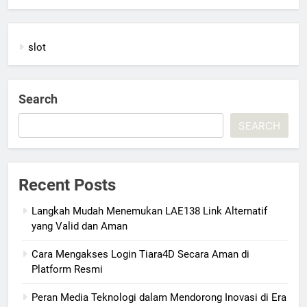
slot
Search
SEARCH
Recent Posts
Langkah Mudah Menemukan LAE138 Link Alternatif
yang Valid dan Aman
Cara Mengakses Login Tiara4D Secara Aman di
Platform Resmi
Peran Media Teknologi dalam Mendorong Inovasi di Era