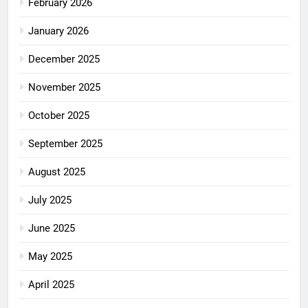
February 2026
January 2026
December 2025
November 2025
October 2025
September 2025
August 2025
July 2025
June 2025
May 2025
April 2025