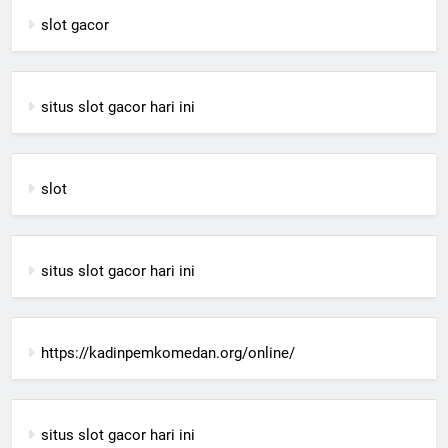
slot gacor
situs slot gacor hari ini
slot
situs slot gacor hari ini
https://kadinpemkomedan.org/online/
situs slot gacor hari ini