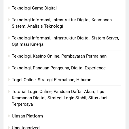
Teknologi Game Digital
Teknologi Informasi, Infrastruktur Digital, Keamanan
Sistem, Analisis Teknologi
Teknologi Informasi, Infrastruktur Digital, Sistem Server,
Optimasi Kinerja
Teknologi, Kasino Online, Pembayaran Permainan
Teknologi, Panduan Pengguna, Digital Experience
Togel Online, Strategi Permainan, Hiburan
Tutorial Login Online, Panduan Daftar Akun, Tips
Keamanan Digital, Strategi Login Stabil, Situs Judi
Terpercaya
Ulasan Platform
Uncategorized