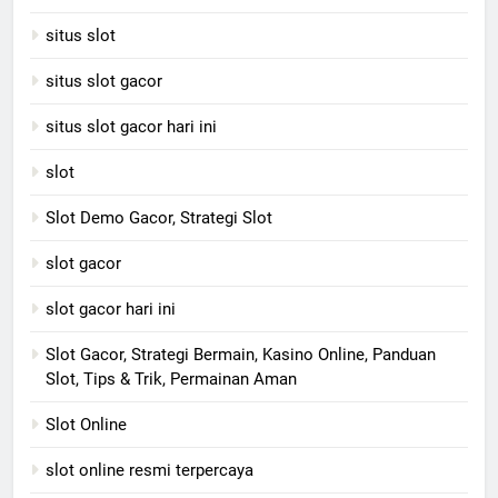
situs slot
situs slot gacor
situs slot gacor hari ini
slot
Slot Demo Gacor, Strategi Slot
slot gacor
slot gacor hari ini
Slot Gacor, Strategi Bermain, Kasino Online, Panduan
Slot, Tips & Trik, Permainan Aman
Slot Online
slot online resmi terpercaya