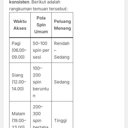
konsisten
. Berikut adalah
rangkuman temuan tersebut:
Pola
Waktu
Peluang
Spin
Akses
Menang
Umum
Pagi
50–100
Rendah
(06.00–
spin per
–
09.00)
sesi
Sedang
100–
Siang
200
(12.00–
spin
Sedang
14.00)
beruntu
n
200–
Malam
300
(19.00–
spin
Tinggi
23.00)
bertaha