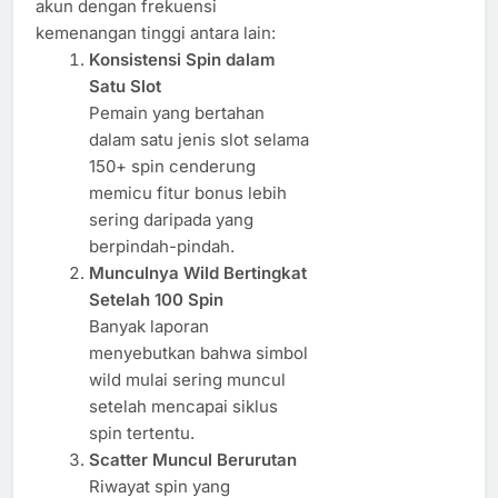
akun dengan frekuensi
kemenangan tinggi antara lain:
Konsistensi Spin dalam
Satu Slot
Pemain yang bertahan
dalam satu jenis slot selama
150+ spin cenderung
memicu fitur bonus lebih
sering daripada yang
berpindah-pindah.
Munculnya Wild Bertingkat
Setelah 100 Spin
Banyak laporan
menyebutkan bahwa simbol
wild mulai sering muncul
setelah mencapai siklus
spin tertentu.
Scatter Muncul Berurutan
Riwayat spin yang