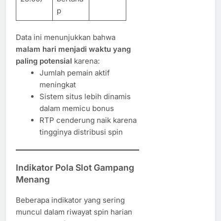
p
Data ini menunjukkan bahwa
malam hari menjadi waktu yang
paling potensial
karena:
Jumlah pemain aktif
meningkat
Sistem situs lebih dinamis
dalam memicu bonus
RTP cenderung naik karena
tingginya distribusi spin
Indikator Pola Slot Gampang
Menang
Beberapa indikator yang sering
muncul dalam riwayat spin harian