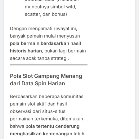
munculnya simbol wild,
scatter, dan bonus)
Dengan mengamati riwayat ini,
banyak pemain mulai menyusun
pola bermain berdasarkan hasil
historis harian
, bukan lagi bermain
secara acak tanpa strategi.
Pola Slot Gampang Menang
dari Data Spin Harian
Berdasarkan beberapa komunitas
pemain slot aktif dan hasil
observasi dari situs-situs
permainan terkemuka, ditemukan
bahwa
pola tertentu cenderung
menghasilkan kemenangan lebih