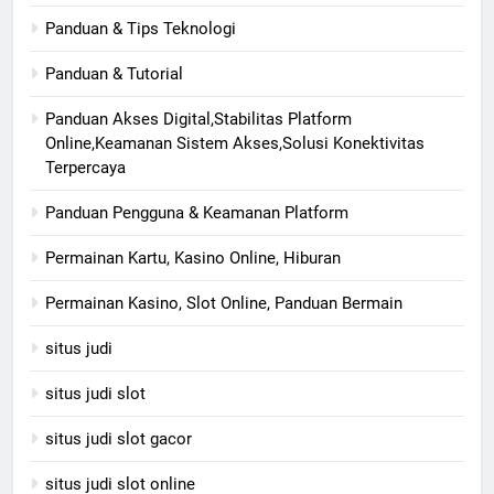
Panduan & Tips Teknologi
Panduan & Tutorial
Panduan Akses Digital,Stabilitas Platform
Online,Keamanan Sistem Akses,Solusi Konektivitas
Terpercaya
Panduan Pengguna & Keamanan Platform
Permainan Kartu, Kasino Online, Hiburan
Permainan Kasino, Slot Online, Panduan Bermain
situs judi
situs judi slot
situs judi slot gacor
situs judi slot online