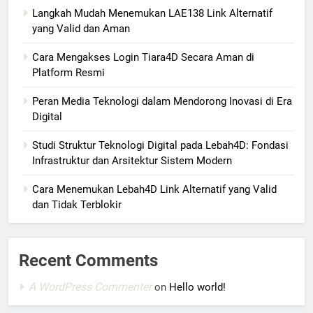
Langkah Mudah Menemukan LAE138 Link Alternatif
yang Valid dan Aman
Cara Mengakses Login Tiara4D Secara Aman di
Platform Resmi
Peran Media Teknologi dalam Mendorong Inovasi di Era
Digital
Studi Struktur Teknologi Digital pada Lebah4D: Fondasi
Infrastruktur dan Arsitektur Sistem Modern
Cara Menemukan Lebah4D Link Alternatif yang Valid
dan Tidak Terblokir
Recent Comments
A WordPress Commenter
on
Hello world!