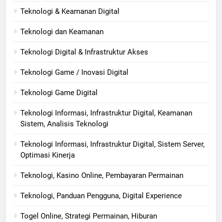
Teknologi & Keamanan Digital
Teknologi dan Keamanan
Teknologi Digital & Infrastruktur Akses
Teknologi Game / Inovasi Digital
Teknologi Game Digital
Teknologi Informasi, Infrastruktur Digital, Keamanan
Sistem, Analisis Teknologi
Teknologi Informasi, Infrastruktur Digital, Sistem Server,
Optimasi Kinerja
Teknologi, Kasino Online, Pembayaran Permainan
Teknologi, Panduan Pengguna, Digital Experience
Togel Online, Strategi Permainan, Hiburan