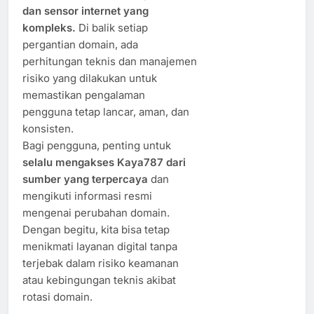
dan sensor internet yang
kompleks.
Di balik setiap
pergantian domain, ada
perhitungan teknis dan manajemen
risiko yang dilakukan untuk
memastikan pengalaman
pengguna tetap lancar, aman, dan
konsisten.
Bagi pengguna, penting untuk
selalu mengakses Kaya787 dari
sumber yang terpercaya
dan
mengikuti informasi resmi
mengenai perubahan domain.
Dengan begitu, kita bisa tetap
menikmati layanan digital tanpa
terjebak dalam risiko keamanan
atau kebingungan teknis akibat
rotasi domain.