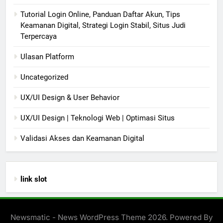
Tutorial Login Online, Panduan Daftar Akun, Tips
Keamanan Digital, Strategi Login Stabil, Situs Judi
Terpercaya
Ulasan Platform
Uncategorized
UX/UI Design & User Behavior
UX/UI Design | Teknologi Web | Optimasi Situs
Validasi Akses dan Keamanan Digital
link slot
Newsmatic - News WordPress Theme 2026. Powered By