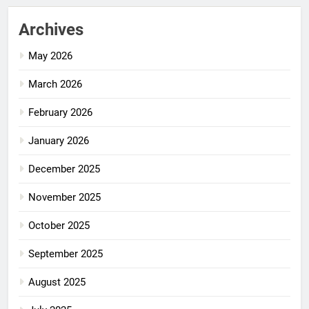
Archives
May 2026
March 2026
February 2026
January 2026
December 2025
November 2025
October 2025
September 2025
August 2025