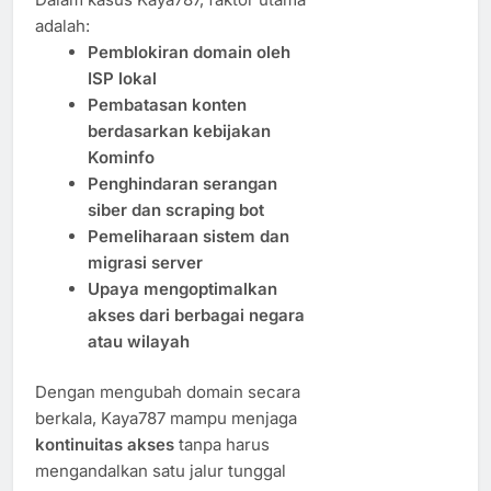
adalah:
Pemblokiran domain oleh
ISP lokal
Pembatasan konten
berdasarkan kebijakan
Kominfo
Penghindaran serangan
siber dan scraping bot
Pemeliharaan sistem dan
migrasi server
Upaya mengoptimalkan
akses dari berbagai negara
atau wilayah
Dengan mengubah domain secara
berkala, Kaya787 mampu menjaga
kontinuitas akses
tanpa harus
mengandalkan satu jalur tunggal