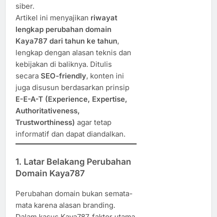
siber.
Artikel ini menyajikan
riwayat
lengkap perubahan domain
Kaya787 dari tahun ke tahun
,
lengkap dengan alasan teknis dan
kebijakan di baliknya. Ditulis
secara
SEO-friendly
, konten ini
juga disusun berdasarkan prinsip
E-E-A-T (Experience, Expertise,
Authoritativeness,
Trustworthiness)
agar tetap
informatif dan dapat diandalkan.
1. Latar Belakang Perubahan
Domain Kaya787
Perubahan domain bukan semata-
mata karena alasan branding.
Dalam kasus Kaya787, faktor utama