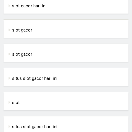
slot gacor hari ini
slot gacor
slot gacor
situs slot gacor hari ini
slot
situs slot gacor hari ini