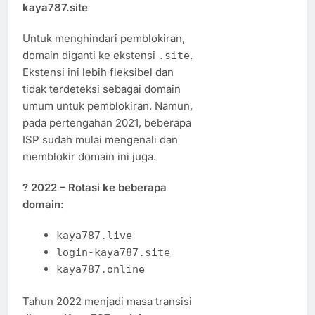
kaya787.site
Untuk menghindari pemblokiran,
domain diganti ke ekstensi
.
.site
Ekstensi ini lebih fleksibel dan
tidak terdeteksi sebagai domain
umum untuk pemblokiran. Namun,
pada pertengahan 2021, beberapa
ISP sudah mulai mengenali dan
memblokir domain ini juga.
?
2022 – Rotasi ke beberapa
domain:
kaya787.live
login-kaya787.site
kaya787.online
Tahun 2022 menjadi masa transisi