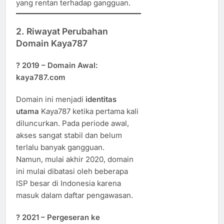
yang rentan terhadap gangguan.
2. Riwayat Perubahan
Domain Kaya787
?
2019 – Domain Awal:
kaya787.com
Domain ini menjadi
identitas
utama
Kaya787 ketika pertama kali
diluncurkan. Pada periode awal,
akses sangat stabil dan belum
terlalu banyak gangguan.
Namun, mulai akhir 2020, domain
ini mulai dibatasi oleh beberapa
ISP besar di Indonesia karena
masuk dalam daftar pengawasan.
?
2021 – Pergeseran ke