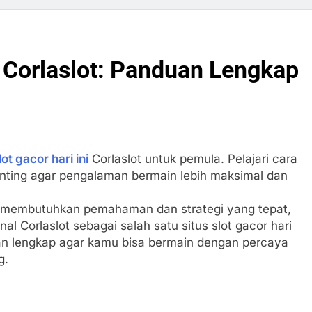
ni Corlaslot: Panduan Lengkap
lot gacor hari ini
Corlaslot untuk pemula. Pelajari cara
penting agar pengalaman bermain lebih maksimal dan
ntu membutuhkan pemahaman dan strategi yang tepat,
 Corlaslot sebagai salah satu situs slot gacor hari
duan lengkap agar kamu bisa bermain dengan percaya
g.