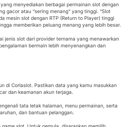
rm yang menyediakan berbagai permainan slot dengan
g gacor atau “sering menang” yang tinggi. “Slot
da mesin slot dengan RTP (Return to Player) tinggi
ingga memberikan peluang menang yang lebih besar.
i jenis slot dari provider ternama yang menawarkan
an pengalaman bermain lebih menyenangkan dan
n di Corlaslot. Pastikan data yang kamu masukkan
ancar dan keamanan akun terjaga.
engenali tata letak halaman, menu permainan, serta
 taruhan, dan bantuan pelanggan.
 game slot. Untuk pemula, disarankan memilih