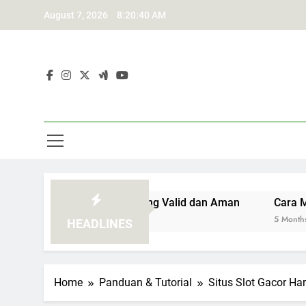
Skip
August 7, 2026
8:20:41 AM
to
content
Car
Nikmati M
nk Alternatif yang Valid dan Aman
Cara Mengakses L
5 Months Ago
HEADLINES
Home
Panduan & Tutorial
Situs Slot Gacor Ha