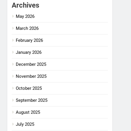
Archives
May 2026
March 2026
February 2026
January 2026
December 2025
November 2025
October 2025
September 2025
August 2025
July 2025