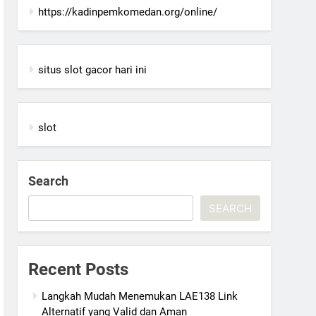
https://kadinpemkomedan.org/online/
situs slot gacor hari ini
slot
Search
SEARCH
Recent Posts
Langkah Mudah Menemukan LAE138 Link
Alternatif yang Valid dan Aman