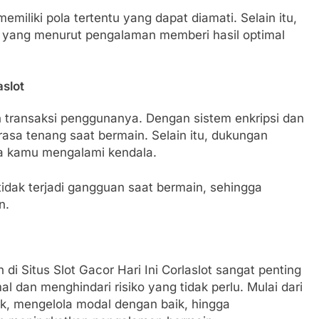
iliki pola tertentu yang dapat diamati. Selain itu,
 yang menurut pengalaman memberi hasil optimal
slot
transaksi penggunanya. Dengan sistem enkripsi dan
asa tenang saat bermain. Selain itu, dukungan
ka kamu mengalami kendala.
 tidak terjadi gangguan saat bermain, sehingga
n.
i Situs Slot Gacor Hari Ini Corlaslot sangat penting
 dan menghindari risiko yang tidak perlu. Mulai dari
, mengelola modal dengan baik, hingga