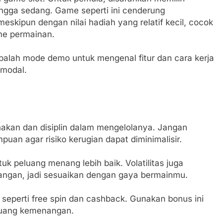
ingga sedang. Game seperti ini cenderung
skipun dengan nilai hadiah yang relatif kecil, cocok
me permainan.
balah mode demo untuk mengenal fitur dan cara kerja
 modal.
akan dan disiplin dalam mengelolanya. Jangan
uan agar risiko kerugian dapat diminimalisir.
k peluang menang lebih baik. Volatilitas juga
angan, jadi sesuaikan dengan gaya bermainmu.
seperti free spin dan cashback. Gunakan bonus ini
luang kemenangan.