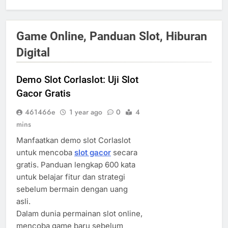
Game Online, Panduan Slot, Hiburan
Digital
Demo Slot Corlaslot: Uji Slot
Gacor Gratis
461466e
1 year ago
0
4
mins
Manfaatkan demo slot Corlaslot
untuk mencoba
slot gacor
secara
gratis. Panduan lengkap 600 kata
untuk belajar fitur dan strategi
sebelum bermain dengan uang
asli.
Dalam dunia permainan slot online,
mencoba game baru sebelum