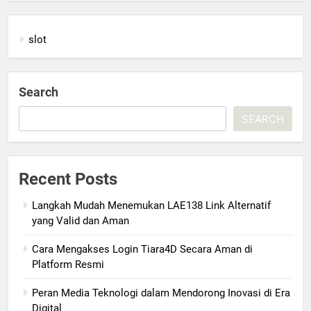
slot
Search
SEARCH
Recent Posts
Langkah Mudah Menemukan LAE138 Link Alternatif
yang Valid dan Aman
Cara Mengakses Login Tiara4D Secara Aman di
Platform Resmi
Peran Media Teknologi dalam Mendorong Inovasi di Era
Digital