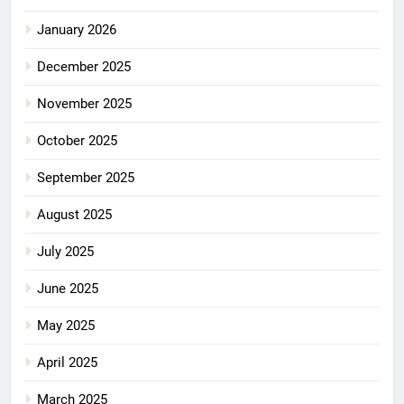
January 2026
December 2025
November 2025
October 2025
September 2025
August 2025
July 2025
June 2025
May 2025
April 2025
March 2025