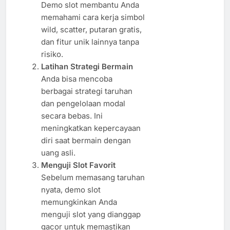
Demo slot membantu Anda
memahami cara kerja simbol
wild, scatter, putaran gratis,
dan fitur unik lainnya tanpa
risiko.
Latihan Strategi Bermain
Anda bisa mencoba
berbagai strategi taruhan
dan pengelolaan modal
secara bebas. Ini
meningkatkan kepercayaan
diri saat bermain dengan
uang asli.
Menguji Slot Favorit
Sebelum memasang taruhan
nyata, demo slot
memungkinkan Anda
menguji slot yang dianggap
gacor untuk memastikan