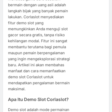
bermain dengan uang asli adalah
langkah bijak yang banyak pemain
lakukan. Corlaslot menyediakan
fitur demo slot yang
memungkinkan Anda menguji slot
gacor secara gratis, tanpa risiko
kehilangan modal. Fitur ini sangat
membantu terutama bagi pemula
maupun pemain berpengalaman
yang ingin mengeksplorasi strategi
baru. Artikel ini akan membahas
manfaat dan cara memanfaatkan
demo slot Corlaslot untuk
mendapatkan pengalaman bermain
maksimal.
Apa Itu Demo Slot Corlaslot?
Demo slot adalah mode permainan