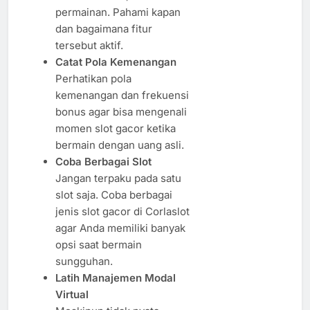
permainan. Pahami kapan
dan bagaimana fitur
tersebut aktif.
Catat Pola Kemenangan
Perhatikan pola
kemenangan dan frekuensi
bonus agar bisa mengenali
momen slot gacor ketika
bermain dengan uang asli.
Coba Berbagai Slot
Jangan terpaku pada satu
slot saja. Coba berbagai
jenis slot gacor di Corlaslot
agar Anda memiliki banyak
opsi saat bermain
sungguhan.
Latih Manajemen Modal
Virtual