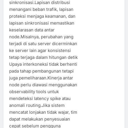
sinkronisasi.Lapisan distribusi
menangani beban trafik, lapisan
proteksi menjaga keamanan, dan
lapisan sinkronisasi memastikan
keselarasan data antar
node.Misalnya, perubahan yang
terjadi di satu server dicerminkan
ke server lain agar konsistensi
tetap terjaga dalam hitungan detik
Upaya interkoneksi tidak berhenti
pada tahap pembangunan tetapi
juga pemeliharaan.Kinerja antar
node perlu diawasi menggunakan
observability tools untuk
mendeteksi latency spike atau
anomali routing.Jika sistem
mencatat lonjakan tidak wajar, tim
dapat melakukan penyesuaian
cepat sebelum pengguna