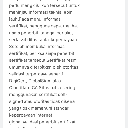
perlu mengklik ikon tersebut untuk
meninjau informasi teknis lebih
jauh.Pada menu informasi
sertifikat, pengguna dapat melihat
nama penerbit, tanggal berlaku,
serta validitas rantai kepercayaan
Setelah membuka informasi
sertifikat, periksa siapa penerbit
sertifikat tersebut.Sertifikat resmi
umumnya diterbitkan oleh otoritas
validasi terpercaya seperti
DigiCert, GlobalSign, atau
Cloudflare CA.Situs palsu sering
menggunakan sertifikat self-
signed atau otoritas tidak dikenal
yang tidak memenuhi standar
kepercayaan internet
global.Validasi penerbit sertifikat