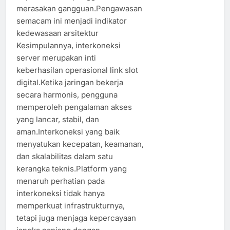
merasakan gangguan.Pengawasan
semacam ini menjadi indikator
kedewasaan arsitektur
Kesimpulannya, interkoneksi
server merupakan inti
keberhasilan operasional link slot
digital.Ketika jaringan bekerja
secara harmonis, pengguna
memperoleh pengalaman akses
yang lancar, stabil, dan
aman.Interkoneksi yang baik
menyatukan kecepatan, keamanan,
dan skalabilitas dalam satu
kerangka teknis.Platform yang
menaruh perhatian pada
interkoneksi tidak hanya
memperkuat infrastrukturnya,
tetapi juga menjaga kepercayaan