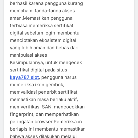
berhasil karena pengguna kurang
memahami tanda-tanda akses
aman.Memastikan pengguna
terbiasa memeriksa sertifikat
digital sebelum login membantu
menciptakan ekosistem digital
yang lebih aman dan bebas dari
manipulasi akses
Kesimpulannya, untuk mengecek
sertifikat digital pada situs
kaya787 slot
, pengguna harus
memeriksa ikon gembok,
memvalidasi penerbit sertifikat,
memastikan masa berlaku aktif,
memverifikasi SAN, mencocokkan
fingerprint, dan memperhatikan
peringatan browser.Pemeriksaan
berlapis ini membantu memastikan
bahwa akses dilakukan melalui