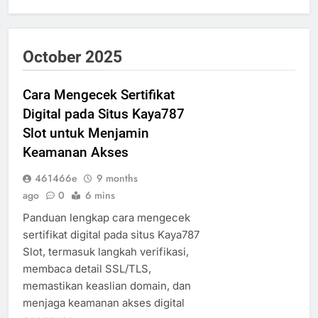
October 2025
Cara Mengecek Sertifikat
Digital pada Situs Kaya787
Slot untuk Menjamin
Keamanan Akses
461466e
9 months
ago
0
6 mins
Panduan lengkap cara mengecek
sertifikat digital pada situs Kaya787
Slot, termasuk langkah verifikasi,
membaca detail SSL/TLS,
memastikan keaslian domain, dan
menjaga keamanan akses digital