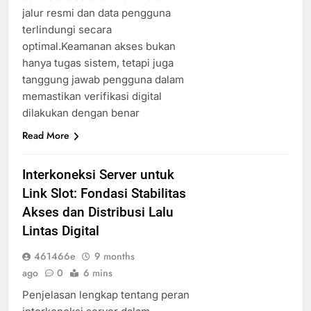
jalur resmi dan data pengguna
terlindungi secara
optimal.Keamanan akses bukan
hanya tugas sistem, tetapi juga
tanggung jawab pengguna dalam
memastikan verifikasi digital
dilakukan dengan benar
Read More
Interkoneksi Server untuk
Link Slot: Fondasi Stabilitas
Akses dan Distribusi Lalu
Lintas Digital
461466e
9 months
ago
0
6 mins
Penjelasan lengkap tentang peran