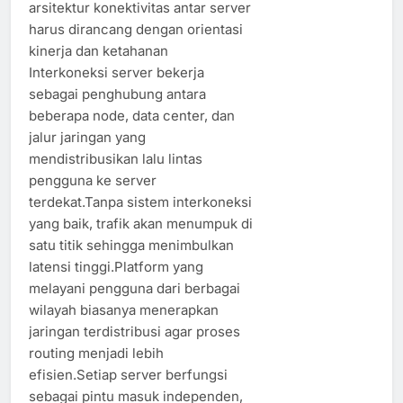
arsitektur konektivitas antar server
harus dirancang dengan orientasi
kinerja dan ketahanan
Interkoneksi server bekerja
sebagai penghubung antara
beberapa node, data center, dan
jalur jaringan yang
mendistribusikan lalu lintas
pengguna ke server
terdekat.Tanpa sistem interkoneksi
yang baik, trafik akan menumpuk di
satu titik sehingga menimbulkan
latensi tinggi.Platform yang
melayani pengguna dari berbagai
wilayah biasanya menerapkan
jaringan terdistribusi agar proses
routing menjadi lebih
efisien.Setiap server berfungsi
sebagai pintu masuk independen,