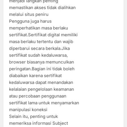
menjadi langkah penting
memastikan akses tidak dialihkan
melalui situs peniru
Pengguna juga harus
memperhatikan masa berlaku
sertifikat.Sertifikat digital memiliki
masa berlaku tertentu dan wajib
diperbarui secara berkala.Jika
sertifikat sudah kedaluwarsa,
browser biasanya memunculkan
peringatan.Bagian ini tidak boleh
diabaikan karena sertifikat
kedaluwarsa dapat menandakan
kelalaian pengelolaan keamanan
atau percobaan penggunaan
sertifikat lama untuk menyamarkan
manipulasi koneksi
Selain itu, penting untuk
memeriksa informasi Subject