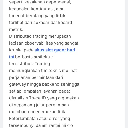
seperti kesalahan dependensi,
kegagalan konfigurasi, atau
timeout berulang yang tidak
terlihat dari sekadar dashboard
metrik.
Distributed tracing merupakan
lapisan observabilitas yang sangat
krusial pada
situs slot gacor hari
ini
berbasis arsitektur
terdistribusi.Tracing
memungkinkan tim teknis melihat
perjalanan permintaan dari
gateway hingga backend sehingga
setiap lompatan layanan dapat
dianalisis.Trace ID yang digunakan
di sepanjang jalur permintaan
membantu menemukan titik
keterlambatan atau error yang
tersembunyi dalam rantai mikro