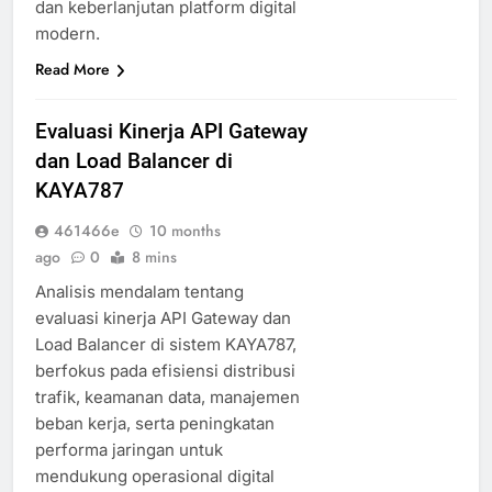
dan keberlanjutan platform digital
modern.
Read More
Evaluasi Kinerja API Gateway
dan Load Balancer di
KAYA787
461466e
10 months
ago
0
8 mins
Analisis mendalam tentang
evaluasi kinerja API Gateway dan
Load Balancer di sistem KAYA787,
berfokus pada efisiensi distribusi
trafik, keamanan data, manajemen
beban kerja, serta peningkatan
performa jaringan untuk
mendukung operasional digital