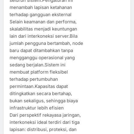
seluruh sistem.Pengaturan ini
menambah lapisan ketahanan
terhadap gangguan eksternal
Selain keamanan dan performa,
skalabilitas menjadi keuntungan
lain dari interkoneksi server.Bila
jumlah pengguna bertambah, node
baru dapat ditambahkan tanpa
mengganggu operasional yang
sedang berjalan.Sistem ini
membuat platform fleksibel
terhadap pertumbuhan
permintaan.Kapasitas dapat
ditingkatkan secara bertahap,
bukan sekaligus, sehingga biaya
infrastruktur lebih efisien
Dari perspektif rekayasa jaringan,
interkoneksi ideal terdiri dari tiga
lapisan: distribusi, proteksi, dan