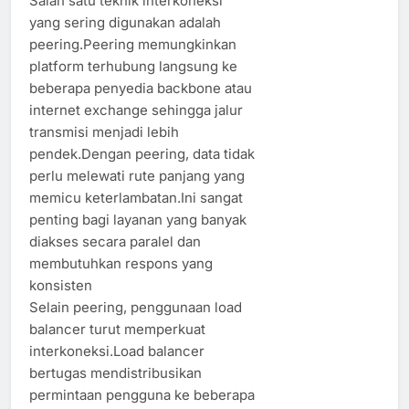
Salah satu teknik interkoneksi
yang sering digunakan adalah
peering.Peering memungkinkan
platform terhubung langsung ke
beberapa penyedia backbone atau
internet exchange sehingga jalur
transmisi menjadi lebih
pendek.Dengan peering, data tidak
perlu melewati rute panjang yang
memicu keterlambatan.Ini sangat
penting bagi layanan yang banyak
diakses secara paralel dan
membutuhkan respons yang
konsisten
Selain peering, penggunaan load
balancer turut memperkuat
interkoneksi.Load balancer
bertugas mendistribusikan
permintaan pengguna ke beberapa