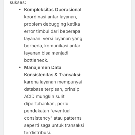
sukses:
Kompleksitas Operasional
:
koordinasi antar layanan,
problem debugging ketika
error timbul dari beberapa
layanan, versi layanan yang
berbeda, komunikasi antar
layanan bisa menjadi
bottleneck.
Manajemen Data
Konsistenitas & Transaksi
:
karena layanan mempunyai
database terpisah, prinsip
ACID mungkin sulit
dipertahankan; perlu
pendekatan “eventual
consistency” atau patterns
seperti saga untuk transaksi
terdistribusi.