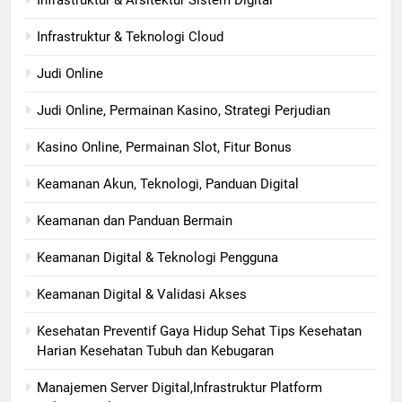
Infrastruktur & Teknologi Cloud
Judi Online
Judi Online, Permainan Kasino, Strategi Perjudian
Kasino Online, Permainan Slot, Fitur Bonus
Keamanan Akun, Teknologi, Panduan Digital
Keamanan dan Panduan Bermain
Keamanan Digital & Teknologi Pengguna
Keamanan Digital & Validasi Akses
Kesehatan Preventif Gaya Hidup Sehat Tips Kesehatan
Harian Kesehatan Tubuh dan Kebugaran
Manajemen Server Digital,Infrastruktur Platform