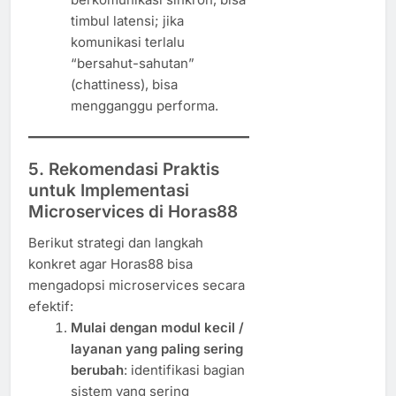
timbul latensi; jika
komunikasi terlalu
“bersahut-sahutan”
(chattiness), bisa
mengganggu performa.
5. Rekomendasi Praktis
untuk Implementasi
Microservices di Horas88
Berikut strategi dan langkah
konkret agar Horas88 bisa
mengadopsi microservices secara
efektif:
Mulai dengan modul kecil /
layanan yang paling sering
berubah
: identifikasi bagian
sistem yang sering