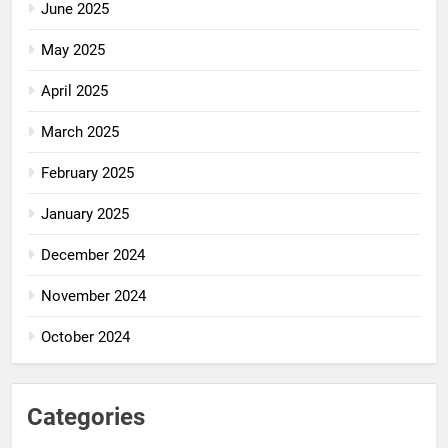
June 2025
May 2025
April 2025
March 2025
February 2025
January 2025
December 2024
November 2024
October 2024
Categories