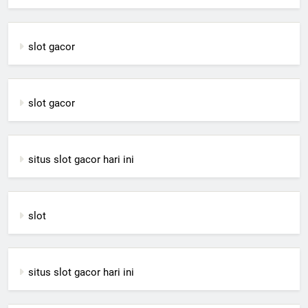
slot gacor
slot gacor
situs slot gacor hari ini
slot
situs slot gacor hari ini