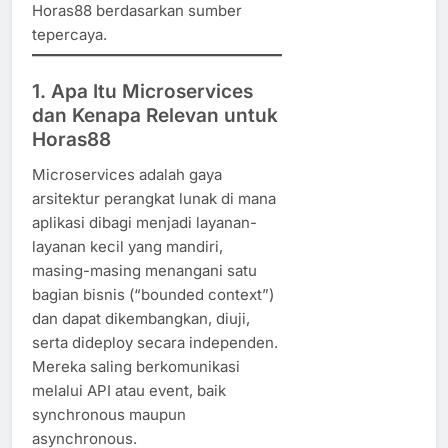
Horas88 berdasarkan sumber
tepercaya.
1. Apa Itu Microservices
dan Kenapa Relevan untuk
Horas88
Microservices adalah gaya
arsitektur perangkat lunak di mana
aplikasi dibagi menjadi layanan-
layanan kecil yang mandiri,
masing-masing menangani satu
bagian bisnis (“bounded context”)
dan dapat dikembangkan, diuji,
serta dideploy secara independen.
Mereka saling berkomunikasi
melalui API atau event, baik
synchronous maupun
asynchronous.