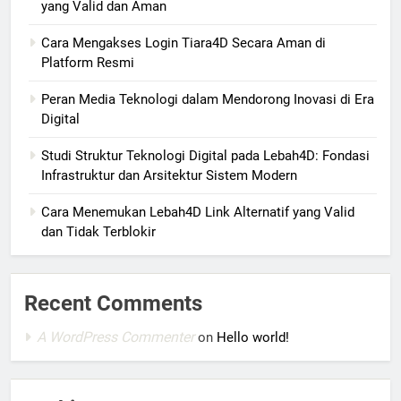
yang Valid dan Aman
Cara Mengakses Login Tiara4D Secara Aman di
Platform Resmi
Peran Media Teknologi dalam Mendorong Inovasi di Era
Digital
Studi Struktur Teknologi Digital pada Lebah4D: Fondasi
Infrastruktur dan Arsitektur Sistem Modern
Cara Menemukan Lebah4D Link Alternatif yang Valid
dan Tidak Terblokir
Recent Comments
A WordPress Commenter
on
Hello world!