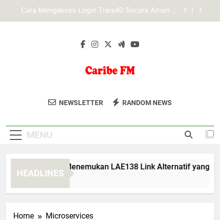
Skip
Peran Media Teknologi dalam Mendorong Inovasi
to
di Era Digital
content
Studi Struktur Teknologi Digital pada Lebah4D:
Fondasi Infrastruktur dan Arsitektur Sistem
Modern
Langkah Mudah Menemukan LAE138 Link
Alternatif yang Valid dan Aman
Cara Mengakses Login Tiara4D Secara Aman di
Platform Resmi
Caribe FM
Nikmati Musik Terbaik Dari Karibia
Peran Media Teknologi dalam Mendorong Inovasi
NEWSLETTER
RANDOM NEWS
di Era Digital
Bersama Caribe FM, Stasiun Radio Yang
Studi Struktur Teknologi Digital pada Lebah4D:
Menghadirkan Beragam Genre Musik.
Fondasi Infrastruktur dan Arsitektur Sistem
MENU
Modern
angkah Mudah Menemukan LAE138 Link Alternatif yang Vali
HEADLINES
 Months Ago
Home
Microservices