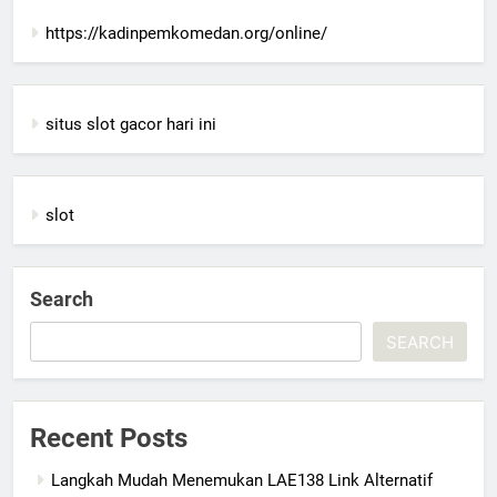
https://kadinpemkomedan.org/online/
situs slot gacor hari ini
slot
Search
SEARCH
Recent Posts
Langkah Mudah Menemukan LAE138 Link Alternatif