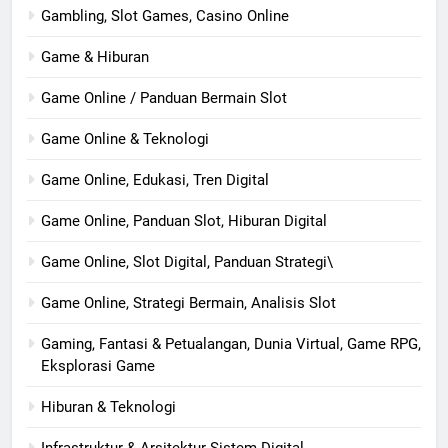
Gambling, Slot Games, Casino Online
Game & Hiburan
Game Online / Panduan Bermain Slot
Game Online & Teknologi
Game Online, Edukasi, Tren Digital
Game Online, Panduan Slot, Hiburan Digital
Game Online, Slot Digital, Panduan Strategi\
Game Online, Strategi Bermain, Analisis Slot
Gaming, Fantasi & Petualangan, Dunia Virtual, Game RPG,
Eksplorasi Game
Hiburan & Teknologi
Infrastruktur & Arsitektur Sistem Digital