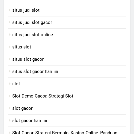
situs judi slot
situs judi slot gacor
situs judi slot online
situs slot
situs slot gacor
situs slot gacor hari ini
slot
Slot Demo Gacor, Strategi Slot
slot gacor
slot gacor hari ini
Slot Gacor, Strategi Bermain, Kasino Online, Panduan