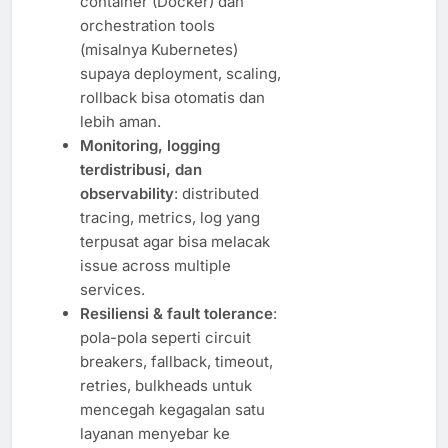
container (Docker) dan
orchestration tools
(misalnya Kubernetes)
supaya deployment, scaling,
rollback bisa otomatis dan
lebih aman.
Monitoring, logging
terdistribusi, dan
observability
: distributed
tracing, metrics, log yang
terpusat agar bisa melacak
issue across multiple
services.
Resiliensi & fault tolerance
:
pola-pola seperti circuit
breakers, fallback, timeout,
retries, bulkheads untuk
mencegah kegagalan satu
layanan menyebar ke