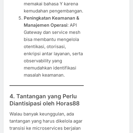
memakai bahasa Y karena
kemudahan pengembangan.
Peningkatan Keamanan &
Manajemen Operasi
: API
Gateway dan service mesh
bisa membantu mengelola
otentikasi, otorisasi,
enkripsi antar layanan, serta
observability yang
memudahkan identifikasi
masalah keamanan.
4. Tantangan yang Perlu
Diantisipasi oleh Horas88
Walau banyak keunggulan, ada
tantangan yang harus dikelola agar
transisi ke microservices berjalan