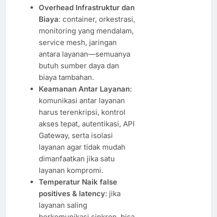
Overhead Infrastruktur dan
Biaya
: container, orkestrasi,
monitoring yang mendalam,
service mesh, jaringan
antara layanan—semuanya
butuh sumber daya dan
biaya tambahan.
Keamanan Antar Layanan
:
komunikasi antar layanan
harus terenkripsi, kontrol
akses tepat, autentikasi, API
Gateway, serta isolasi
layanan agar tidak mudah
dimanfaatkan jika satu
layanan kompromi.
Temperatur Naik false
positives & latency
: jika
layanan saling
berkomunikasi sinkron, bisa