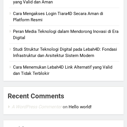
yang Valid dan Aman
Cara Mengakses Login Tiara4D Secara Aman di
Platform Resmi
Peran Media Teknologi dalam Mendorong Inovasi di Era
Digital
Studi Struktur Teknologi Digital pada Lebah4D: Fondasi
Infrastruktur dan Arsitektur Sistem Modern
Cara Menemukan Lebah4D Link Alternatif yang Valid
dan Tidak Terblokir
Recent Comments
A WordPress Commenter
on
Hello world!