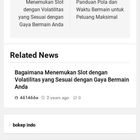
Menemukan Slot
Panduan Pola dan
dengan Volatilitas
Waktu Bermain untuk
yang Sesuai dengan
Peluang Maksimal
Gaya Bermain Anda
Related News
Bagaimana Menemukan Slot dengan
Volatilitas yang Sesuai dengan Gaya Bermain
Anda
461466e
2 years ago
0
bokep indo