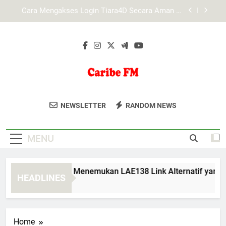
Cara Mengakses Login Tiara4D Secara Aman di
Skip
Platform Resmi
to
Peran Media Teknologi dalam Mendorong Inovasi
content
di Era Digital
Studi Struktur Teknologi Digital pada Lebah4D:
Fondasi Infrastruktur dan Arsitektur Sistem
Modern
Langkah Mudah Menemukan LAE138 Link
Alternatif yang Valid dan Aman
Caribe FM
Cara Mengakses Login Tiara4D Secara Aman di
Nikmati Musik Terbaik Dari Karibia
Platform Resmi
NEWSLETTER
RANDOM NEWS
Bersama Caribe FM, Stasiun Radio Yang
Peran Media Teknologi dalam Mendorong Inovasi
di Era Digital
Menghadirkan Beragam Genre Musik.
MENU
Studi Struktur Teknologi Digital pada Lebah4D:
Fondasi Infrastruktur dan Arsitektur Sistem
Modern
Langkah Mudah Menemukan LAE138 Link Alternatif yang Val
HEADLINES
3 Months Ago
Home