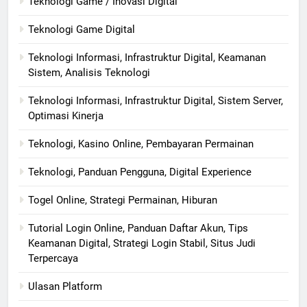
Teknologi Game / Inovasi Digital
Teknologi Game Digital
Teknologi Informasi, Infrastruktur Digital, Keamanan
Sistem, Analisis Teknologi
Teknologi Informasi, Infrastruktur Digital, Sistem Server,
Optimasi Kinerja
Teknologi, Kasino Online, Pembayaran Permainan
Teknologi, Panduan Pengguna, Digital Experience
Togel Online, Strategi Permainan, Hiburan
Tutorial Login Online, Panduan Daftar Akun, Tips
Keamanan Digital, Strategi Login Stabil, Situs Judi
Terpercaya
Ulasan Platform