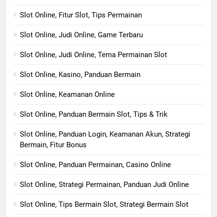
Slot Online, Fitur Slot, Tips Permainan
Slot Online, Judi Online, Game Terbaru
Slot Online, Judi Online, Tema Permainan Slot
Slot Online, Kasino, Panduan Bermain
Slot Online, Keamanan Online
Slot Online, Panduan Bermain Slot, Tips & Trik
Slot Online, Panduan Login, Keamanan Akun, Strategi
Bermain, Fitur Bonus
Slot Online, Panduan Permainan, Casino Online
Slot Online, Strategi Permainan, Panduan Judi Online
Slot Online, Tips Bermain Slot, Strategi Bermain Slot