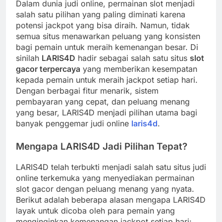
Dalam dunia judi online, permainan slot menjadi
salah satu pilihan yang paling diminati karena
potensi jackpot yang bisa diraih. Namun, tidak
semua situs menawarkan peluang yang konsisten
bagi pemain untuk meraih kemenangan besar. Di
sinilah
LARIS4D
hadir sebagai salah satu situs
slot
gacor terpercaya
yang memberikan kesempatan
kepada pemain untuk meraih jackpot setiap hari.
Dengan berbagai fitur menarik, sistem
pembayaran yang cepat, dan peluang menang
yang besar, LARIS4D menjadi pilihan utama bagi
banyak penggemar judi online
laris4d
.
Mengapa LARIS4D Jadi Pilihan Tepat?
LARIS4D telah terbukti menjadi salah satu situs judi
online terkemuka yang menyediakan permainan
slot gacor dengan peluang menang yang nyata.
Berikut adalah beberapa alasan mengapa LARIS4D
layak untuk dicoba oleh para pemain yang
menginginkan kemenangan jackpot setiap hari: