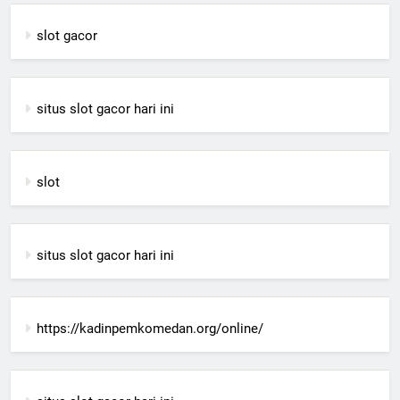
slot gacor
situs slot gacor hari ini
slot
situs slot gacor hari ini
https://kadinpemkomedan.org/online/