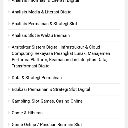
Analisis Informasi & Literasi Digital
Analisis Media & Literasi Digital
Analisis Permainan & Strategi Slot
Analisis Slot & Waktu Bermain
Arsitektur Sistem Digital, Infrastruktur & Cloud
Computing, Rekayasa Perangkat Lunak, Manajemen
Performa Platform, Keamanan dan Integritas Data,
Transformasi Digital
Data & Strategi Permainan
Edukasi Permainan & Strategi Slot Digital
Gambling, Slot Games, Casino Online
Game & Hiburan
Game Online / Panduan Bermain Slot