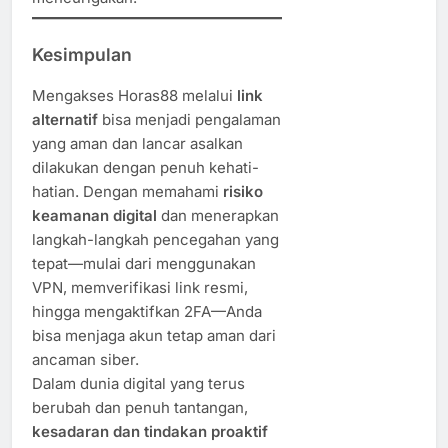
Kesimpulan
Mengakses Horas88 melalui
link
alternatif
bisa menjadi pengalaman
yang aman dan lancar asalkan
dilakukan dengan penuh kehati-
hatian. Dengan memahami
risiko
keamanan digital
dan menerapkan
langkah-langkah pencegahan yang
tepat—mulai dari menggunakan
VPN, memverifikasi link resmi,
hingga mengaktifkan 2FA—Anda
bisa menjaga akun tetap aman dari
ancaman siber.
Dalam dunia digital yang terus
berubah dan penuh tantangan,
kesadaran dan tindakan proaktif