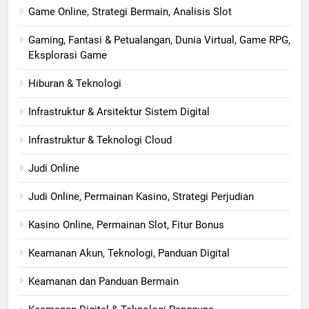
Game Online, Strategi Bermain, Analisis Slot
Gaming, Fantasi & Petualangan, Dunia Virtual, Game RPG,
Eksplorasi Game
Hiburan & Teknologi
Infrastruktur & Arsitektur Sistem Digital
Infrastruktur & Teknologi Cloud
Judi Online
Judi Online, Permainan Kasino, Strategi Perjudian
Kasino Online, Permainan Slot, Fitur Bonus
Keamanan Akun, Teknologi, Panduan Digital
Keamanan dan Panduan Bermain