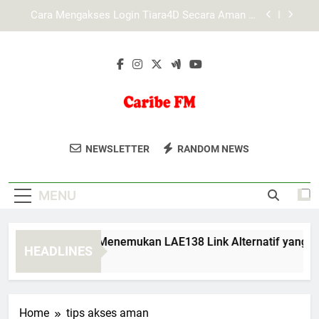
Platform Resmi
Skip
Peran Media Teknologi dalam Mendorong Inovasi
to
di Era Digital
content
Studi Struktur Teknologi Digital pada Lebah4D:
Fondasi Infrastruktur dan Arsitektur Sistem
Modern
Langkah Mudah Menemukan LAE138 Link
Alternatif yang Valid dan Aman
Cara Mengakses Login Tiara4D Secara Aman di
Platform Resmi
Caribe FM
Nikmati Musik Terbaik Dari Karibia
Peran Media Teknologi dalam Mendorong Inovasi
NEWSLETTER
RANDOM NEWS
Bersama Caribe FM, Stasiun Radio Yang
di Era Digital
Menghadirkan Beragam Genre Musik.
Studi Struktur Teknologi Digital pada Lebah4D:
Fondasi Infrastruktur dan Arsitektur Sistem
MENU
Modern
Langkah Mudah Menemukan LAE138 Link Alternatif yang Val
HEADLINES
3 Months Ago
Home
tips akses aman