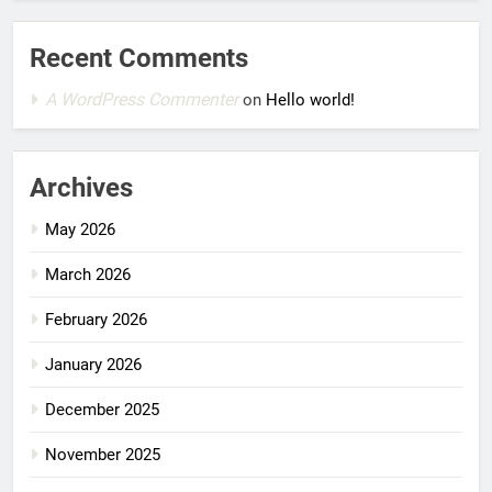
Recent Comments
A WordPress Commenter
on
Hello world!
Archives
May 2026
March 2026
February 2026
January 2026
December 2025
November 2025