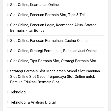
Slot Online, Keamanan Online
Slot Online, Panduan Bermain Slot, Tips & Trik
Slot Online, Panduan Login, Keamanan Akun, Strategi
Bermain, Fitur Bonus
Slot Online, Panduan Permainan, Casino Online
Slot Online, Strategi Permainan, Panduan Judi Online
Slot Online, Tips Bermain Slot, Strategi Bermain Slot
Strategi Bermain Slot Manajemen Modal Slot Panduan
Slot Online Slot Gacor Terpercaya Slot Online untuk
Pemula Edukasi Bermain Slot
Teknologi
Teknologi & Analisis Digital