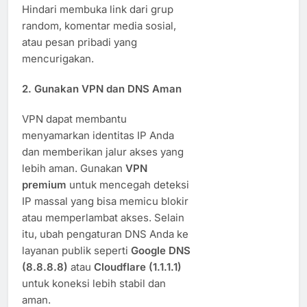
Hindari membuka link dari grup
random, komentar media sosial,
atau pesan pribadi yang
mencurigakan.
2.
Gunakan VPN dan DNS Aman
VPN dapat membantu
menyamarkan identitas IP Anda
dan memberikan jalur akses yang
lebih aman. Gunakan
VPN
premium
untuk mencegah deteksi
IP massal yang bisa memicu blokir
atau memperlambat akses. Selain
itu, ubah pengaturan DNS Anda ke
layanan publik seperti
Google DNS
(8.8.8.8)
atau
Cloudflare (1.1.1.1)
untuk koneksi lebih stabil dan
aman.