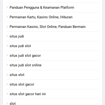
Panduan Pengguna & Keamanan Platform
Permainan Kartu, Kasino Online, Hiburan
Permainan Kasino, Slot Online, Panduan Bermain
situs judi
situs judi slot
situs judi slot gacor
situs judi slot online
situs slot
situs slot gacor
situs slot gacor hari ini
slot