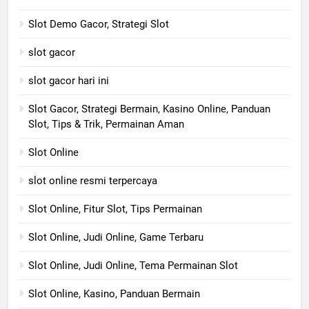
Slot Demo Gacor, Strategi Slot
slot gacor
slot gacor hari ini
Slot Gacor, Strategi Bermain, Kasino Online, Panduan
Slot, Tips & Trik, Permainan Aman
Slot Online
slot online resmi terpercaya
Slot Online, Fitur Slot, Tips Permainan
Slot Online, Judi Online, Game Terbaru
Slot Online, Judi Online, Tema Permainan Slot
Slot Online, Kasino, Panduan Bermain