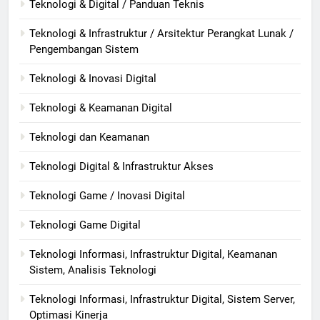
Teknologi & Digital / Panduan Teknis
Teknologi & Infrastruktur / Arsitektur Perangkat Lunak /
Pengembangan Sistem
Teknologi & Inovasi Digital
Teknologi & Keamanan Digital
Teknologi dan Keamanan
Teknologi Digital & Infrastruktur Akses
Teknologi Game / Inovasi Digital
Teknologi Game Digital
Teknologi Informasi, Infrastruktur Digital, Keamanan
Sistem, Analisis Teknologi
Teknologi Informasi, Infrastruktur Digital, Sistem Server,
Optimasi Kinerja