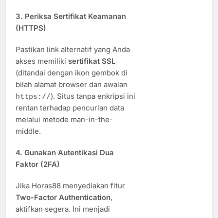
3.
Periksa Sertifikat Keamanan
(HTTPS)
Pastikan link alternatif yang Anda
akses memiliki
sertifikat SSL
(ditandai dengan ikon gembok di
bilah alamat browser dan awalan
). Situs tanpa enkripsi ini
https://
rentan terhadap pencurian data
melalui metode man-in-the-
middle.
4.
Gunakan Autentikasi Dua
Faktor (2FA)
Jika Horas88 menyediakan fitur
Two-Factor Authentication
,
aktifkan segera. Ini menjadi