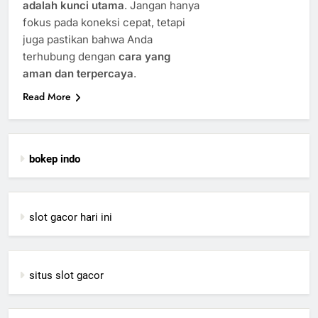
adalah kunci utama
. Jangan hanya
fokus pada koneksi cepat, tetapi
juga pastikan bahwa Anda
terhubung dengan
cara yang
aman dan terpercaya
.
Read More
bokep indo
slot gacor hari ini
situs slot gacor