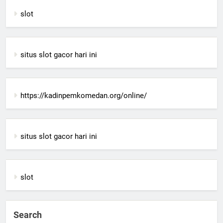
slot
situs slot gacor hari ini
https://kadinpemkomedan.org/online/
situs slot gacor hari ini
slot
Search