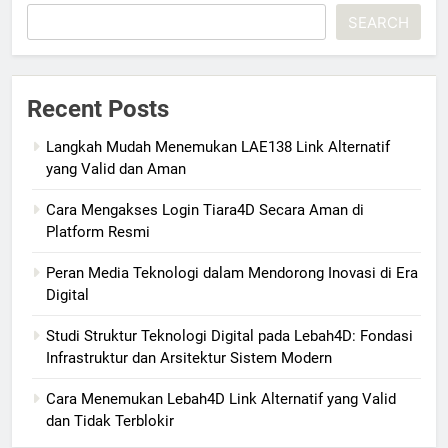
SEARCH
Recent Posts
Langkah Mudah Menemukan LAE138 Link Alternatif
yang Valid dan Aman
Cara Mengakses Login Tiara4D Secara Aman di
Platform Resmi
Peran Media Teknologi dalam Mendorong Inovasi di Era
Digital
Studi Struktur Teknologi Digital pada Lebah4D: Fondasi
Infrastruktur dan Arsitektur Sistem Modern
Cara Menemukan Lebah4D Link Alternatif yang Valid
dan Tidak Terblokir