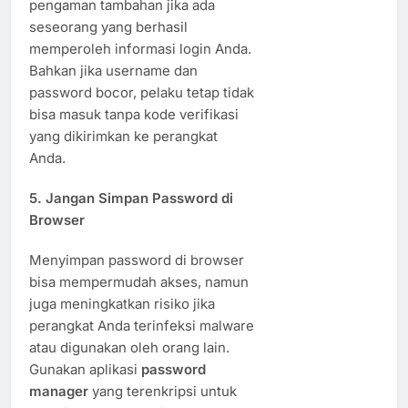
pengaman tambahan jika ada
seseorang yang berhasil
memperoleh informasi login Anda.
Bahkan jika username dan
password bocor, pelaku tetap tidak
bisa masuk tanpa kode verifikasi
yang dikirimkan ke perangkat
Anda.
5.
Jangan Simpan Password di
Browser
Menyimpan password di browser
bisa mempermudah akses, namun
juga meningkatkan risiko jika
perangkat Anda terinfeksi malware
atau digunakan oleh orang lain.
Gunakan aplikasi
password
manager
yang terenkripsi untuk