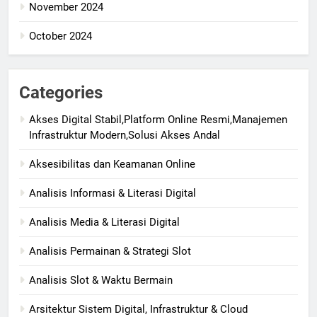
November 2024
October 2024
Categories
Akses Digital Stabil,Platform Online Resmi,Manajemen
Infrastruktur Modern,Solusi Akses Andal
Aksesibilitas dan Keamanan Online
Analisis Informasi & Literasi Digital
Analisis Media & Literasi Digital
Analisis Permainan & Strategi Slot
Analisis Slot & Waktu Bermain
Arsitektur Sistem Digital, Infrastruktur & Cloud