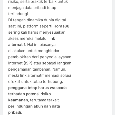
risiko, serta praktik terbaik untuk
menjaga data pribadi tetap
terlindungi.
Di tengah dinamika dunia digital
saat ini, platform seperti
Horas88
sering kali harus menyesuaikan
akses mereka melalui
link
alternatif
. Hal ini biasanya
dilakukan untuk menghindari
pemblokiran dari penyedia layanan
internet (ISP) atau sebagai langkah
pengamanan tambahan. Namun,
meski link alternatif menjadi solusi
efektif untuk tetap terhubung,
pengguna tetap harus waspada
terhadap potensi risiko
keamanan
, terutama terkait
perlindungan akun dan data
pribadi
.