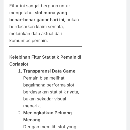
Fitur ini sangat berguna untuk
mengetahui
slot mana yang
benar-benar gacor hari ini
, bukan
berdasarkan klaim semata,
melainkan data aktual dari
komunitas pemain.
Kelebihan Fitur Statistik Pemain di
Corlaslot
Transparansi Data Game
Pemain bisa melihat
bagaimana performa slot
berdasarkan statistik nyata,
bukan sekadar visual
menarik.
Meningkatkan Peluang
Menang
Dengan memilih slot yang