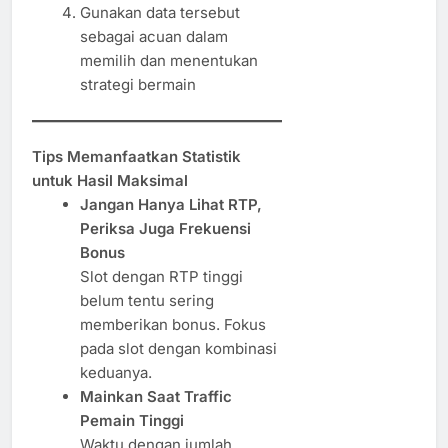
Gunakan data tersebut
sebagai acuan dalam
memilih dan menentukan
strategi bermain
Tips Memanfaatkan Statistik
untuk Hasil Maksimal
Jangan Hanya Lihat RTP,
Periksa Juga Frekuensi
Bonus
Slot dengan RTP tinggi
belum tentu sering
memberikan bonus. Fokus
pada slot dengan kombinasi
keduanya.
Mainkan Saat Traffic
Pemain Tinggi
Waktu dengan jumlah