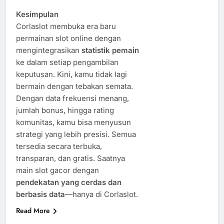
Kesimpulan
Corlaslot membuka era baru
permainan slot online dengan
mengintegrasikan
statistik pemain
ke dalam setiap pengambilan
keputusan. Kini, kamu tidak lagi
bermain dengan tebakan semata.
Dengan data frekuensi menang,
jumlah bonus, hingga rating
komunitas, kamu bisa menyusun
strategi yang lebih presisi. Semua
tersedia secara terbuka,
transparan, dan gratis. Saatnya
main slot gacor dengan
pendekatan yang cerdas dan
berbasis data
—hanya di Corlaslot.
Read More