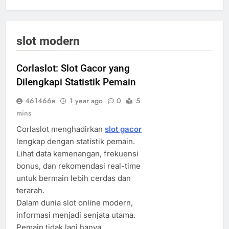
slot modern
Corlaslot: Slot Gacor yang
Dilengkapi Statistik Pemain
461466e
1 year ago
0
5
mins
Corlaslot menghadirkan
slot gacor
lengkap dengan statistik pemain.
Lihat data kemenangan, frekuensi
bonus, dan rekomendasi real-time
untuk bermain lebih cerdas dan
terarah.
Dalam dunia slot online modern,
informasi menjadi senjata utama.
Pemain tidak lagi hanya