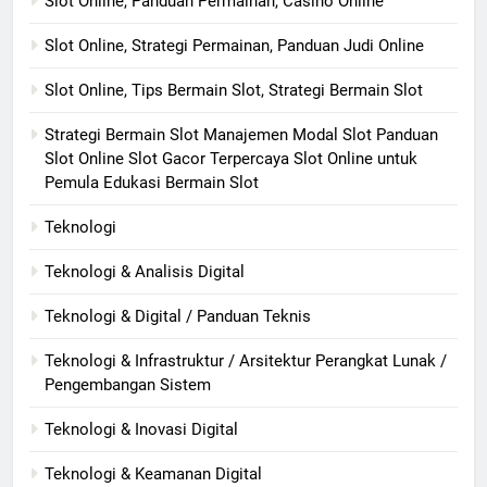
Slot Online, Panduan Permainan, Casino Online
Slot Online, Strategi Permainan, Panduan Judi Online
Slot Online, Tips Bermain Slot, Strategi Bermain Slot
Strategi Bermain Slot Manajemen Modal Slot Panduan
Slot Online Slot Gacor Terpercaya Slot Online untuk
Pemula Edukasi Bermain Slot
Teknologi
Teknologi & Analisis Digital
Teknologi & Digital / Panduan Teknis
Teknologi & Infrastruktur / Arsitektur Perangkat Lunak /
Pengembangan Sistem
Teknologi & Inovasi Digital
Teknologi & Keamanan Digital