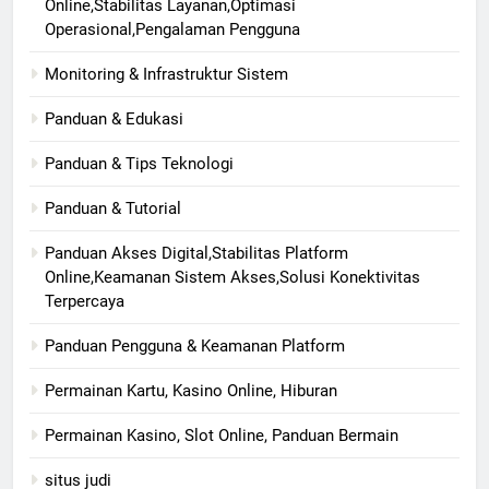
Online,Stabilitas Layanan,Optimasi
Operasional,Pengalaman Pengguna
Monitoring & Infrastruktur Sistem
Panduan & Edukasi
Panduan & Tips Teknologi
Panduan & Tutorial
Panduan Akses Digital,Stabilitas Platform
Online,Keamanan Sistem Akses,Solusi Konektivitas
Terpercaya
Panduan Pengguna & Keamanan Platform
Permainan Kartu, Kasino Online, Hiburan
Permainan Kasino, Slot Online, Panduan Bermain
situs judi