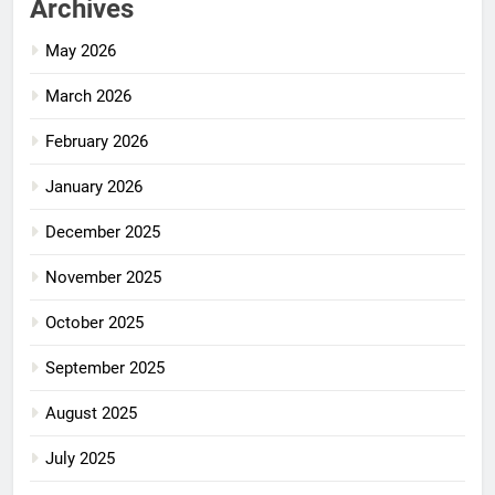
Archives
May 2026
March 2026
February 2026
January 2026
December 2025
November 2025
October 2025
September 2025
August 2025
July 2025