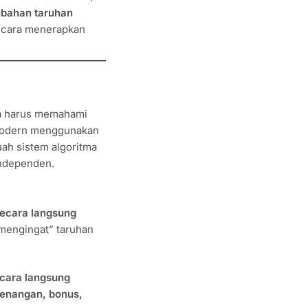
ubahan taruhan
a cara menerapkan
ta harus memahami
dern menggunakan
h sistem algoritma
independen.
secara langsung
“mengingat” taruhan
cara langsung
enangan, bonus,