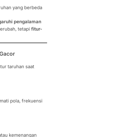
aruhan yang berbeda
aruhi pengalaman
erubah, tetapi
fitur-
 Gacor
tur taruhan saat
mati pola, frekuensi
, atau kemenangan