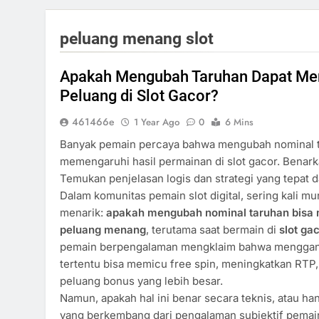
peluang menang slot
Apakah Mengubah Taruhan Dapat M
Peluang di Slot Gacor?
461466e
1 Year Ago
0
6 Mins
Banyak pemain percaya bahwa mengubah nominal t
memengaruhi hasil permainan di slot gacor. Benar
Temukan penjelasan logis dan strategi yang tepat dal
Dalam komunitas pemain slot digital, sering kali m
menarik:
apakah mengubah nominal taruhan bisa
peluang menang
, terutama saat bermain di
slot gac
pemain berpengalaman mengklaim bahwa mengganti
tertentu bisa memicu free spin, meningkatkan RTP
peluang bonus yang lebih besar.
Namun, apakah hal ini benar secara teknis, atau ha
yang berkembang dari pengalaman subjektif pemain?