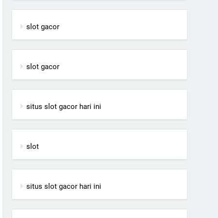
slot gacor
slot gacor
situs slot gacor hari ini
slot
situs slot gacor hari ini