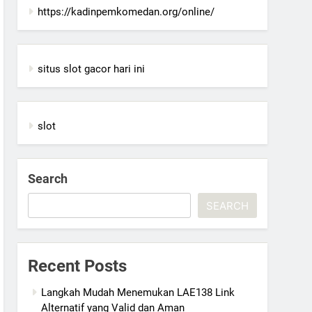
https://kadinpemkomedan.org/online/
situs slot gacor hari ini
slot
Search
SEARCH
Recent Posts
Langkah Mudah Menemukan LAE138 Link
Alternatif yang Valid dan Aman