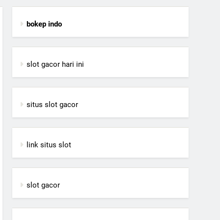
bokep indo
slot gacor hari ini
situs slot gacor
link situs slot
slot gacor