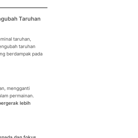
ngubah Taruhan
minal taruhan,
ngubah taruhan
ng berdampak pada
an, mengganti
alam permainan.
ergerak lebih
spada dan fokus