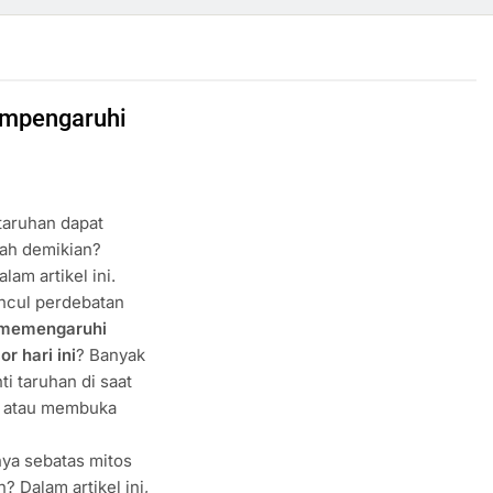
empengaruhi
aruhan dapat
kah demikian?
am artikel ini.
uncul perdebatan
 memengaruhi
or hari ini
? Banyak
 taruhan di saat
, atau membuka
nya sebatas mitos
 Dalam artikel ini,