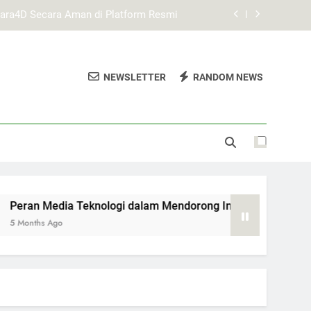
ara4D Secara Aman di Platform Resmi
alam Mendorong Inovasi di Era Digital
astruktur dan Arsitektur Sistem Modern
NEWSLETTER
RANDOM NEWS
Link Alternatif yang Valid dan Aman
Yang Menghadirkan Beragam Genre Musik.
ara4D Secara Aman di Platform Resmi
alam Mendorong Inovasi di Era Digital
astruktur dan Arsitektur Sistem Modern
a Teknologi dalam Mendorong Inovasi di Era Digital
Stu
5 M