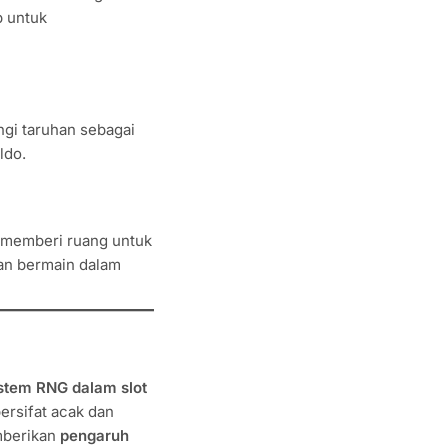
p untuk
gi taruhan sebagai
ldo.
i memberi ruang untuk
an bermain dalam
stem RNG dalam slot
bersifat acak dan
mberikan
pengaruh