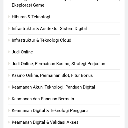
Eksplorasi Game
Hiburan & Teknologi
Infrastruktur & Arsitektur Sistem Digital
Infrastruktur & Teknologi Cloud
Judi Online
Judi Online, Permainan Kasino, Strategi Perjudian
Kasino Online, Permainan Slot, Fitur Bonus
Keamanan Akun, Teknologi, Panduan Digital
Keamanan dan Panduan Bermain
Keamanan Digital & Teknologi Pengguna
Keamanan Digital & Validasi Akses