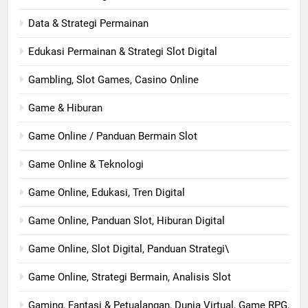
Data & Strategi Permainan
Edukasi Permainan & Strategi Slot Digital
Gambling, Slot Games, Casino Online
Game & Hiburan
Game Online / Panduan Bermain Slot
Game Online & Teknologi
Game Online, Edukasi, Tren Digital
Game Online, Panduan Slot, Hiburan Digital
Game Online, Slot Digital, Panduan Strategi\
Game Online, Strategi Bermain, Analisis Slot
Gaming, Fantasi & Petualangan, Dunia Virtual, Game RPG,