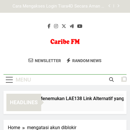
Skip
Peran Media Teknologi dalam Mendorong Inovasi
to
di Era Digital
content
Studi Struktur Teknologi Digital pada Lebah4D:
Fondasi Infrastruktur dan Arsitektur Sistem
Modern
Langkah Mudah Menemukan LAE138 Link
Alternatif yang Valid dan Aman
Cara Mengakses Login Tiara4D Secara Aman di
Platform Resmi
Caribe FM
Nikmati Musik Terbaik Dari Karibia
Peran Media Teknologi dalam Mendorong Inovasi
NEWSLETTER
RANDOM NEWS
di Era Digital
Bersama Caribe FM, Stasiun Radio Yang
Studi Struktur Teknologi Digital pada Lebah4D:
Menghadirkan Beragam Genre Musik.
Fondasi Infrastruktur dan Arsitektur Sistem
MENU
Modern
ngkah Mudah Menemukan LAE138 Link Alternatif yang Valid
HEADLINES
Months Ago
Home
mengatasi akun diblokir