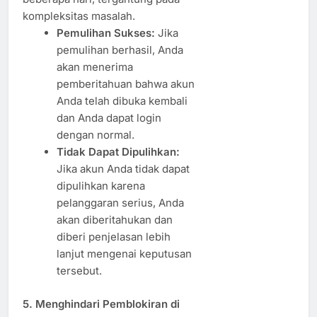
kompleksitas masalah.
Pemulihan Sukses:
Jika
pemulihan berhasil, Anda
akan menerima
pemberitahuan bahwa akun
Anda telah dibuka kembali
dan Anda dapat login
dengan normal.
Tidak Dapat Dipulihkan:
Jika akun Anda tidak dapat
dipulihkan karena
pelanggaran serius, Anda
akan diberitahukan dan
diberi penjelasan lebih
lanjut mengenai keputusan
tersebut.
5.
Menghindari Pemblokiran di