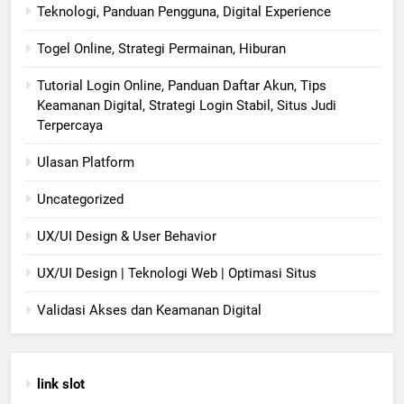
Teknologi, Panduan Pengguna, Digital Experience
Togel Online, Strategi Permainan, Hiburan
Tutorial Login Online, Panduan Daftar Akun, Tips
Keamanan Digital, Strategi Login Stabil, Situs Judi
Terpercaya
Ulasan Platform
Uncategorized
UX/UI Design & User Behavior
UX/UI Design | Teknologi Web | Optimasi Situs
Validasi Akses dan Keamanan Digital
link slot