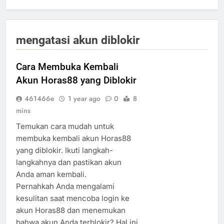
mengatasi akun diblokir
Cara Membuka Kembali
Akun Horas88 yang Diblokir
461466e
1 year ago
0
8
mins
Temukan cara mudah untuk
membuka kembali akun Horas88
yang diblokir. Ikuti langkah-
langkahnya dan pastikan akun
Anda aman kembali.
Pernahkah Anda mengalami
kesulitan saat mencoba login ke
akun Horas88 dan menemukan
bahwa akun Anda terblokir? Hal ini