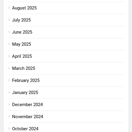
August 2025
July 2025
June 2025
May 2025
April 2025
March 2025
February 2025
January 2025
December 2024
November 2024
October 2024