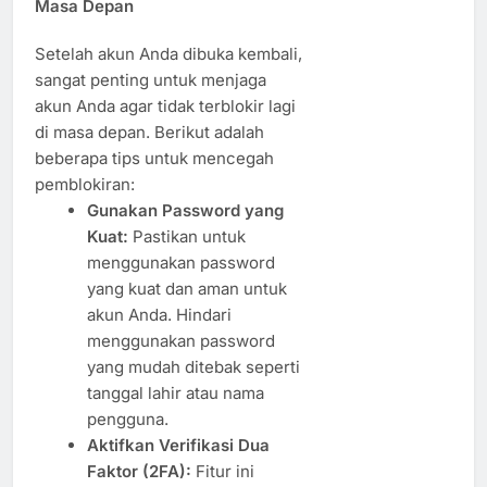
Masa Depan
Setelah akun Anda dibuka kembali,
sangat penting untuk menjaga
akun Anda agar tidak terblokir lagi
di masa depan. Berikut adalah
beberapa tips untuk mencegah
pemblokiran:
Gunakan Password yang
Kuat:
Pastikan untuk
menggunakan password
yang kuat dan aman untuk
akun Anda. Hindari
menggunakan password
yang mudah ditebak seperti
tanggal lahir atau nama
pengguna.
Aktifkan Verifikasi Dua
Faktor (2FA):
Fitur ini