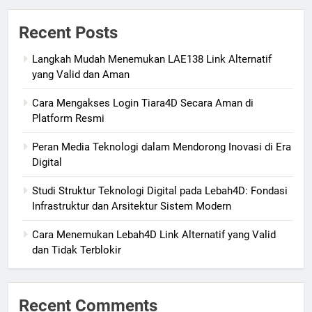
Recent Posts
Langkah Mudah Menemukan LAE138 Link Alternatif
yang Valid dan Aman
Cara Mengakses Login Tiara4D Secara Aman di
Platform Resmi
Peran Media Teknologi dalam Mendorong Inovasi di Era
Digital
Studi Struktur Teknologi Digital pada Lebah4D: Fondasi
Infrastruktur dan Arsitektur Sistem Modern
Cara Menemukan Lebah4D Link Alternatif yang Valid
dan Tidak Terblokir
Recent Comments