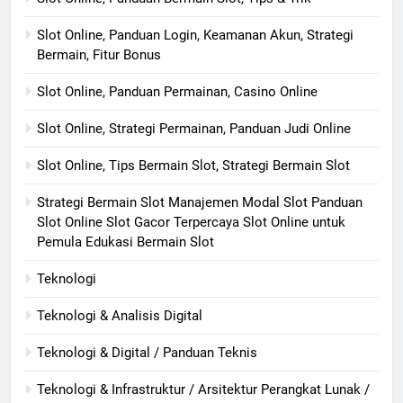
Slot Online, Panduan Login, Keamanan Akun, Strategi
Bermain, Fitur Bonus
Slot Online, Panduan Permainan, Casino Online
Slot Online, Strategi Permainan, Panduan Judi Online
Slot Online, Tips Bermain Slot, Strategi Bermain Slot
Strategi Bermain Slot Manajemen Modal Slot Panduan
Slot Online Slot Gacor Terpercaya Slot Online untuk
Pemula Edukasi Bermain Slot
Teknologi
Teknologi & Analisis Digital
Teknologi & Digital / Panduan Teknis
Teknologi & Infrastruktur / Arsitektur Perangkat Lunak /