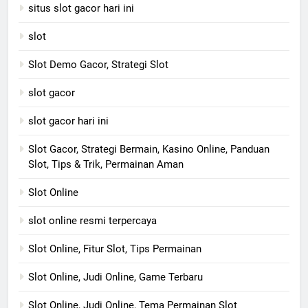
situs slot gacor hari ini
slot
Slot Demo Gacor, Strategi Slot
slot gacor
slot gacor hari ini
Slot Gacor, Strategi Bermain, Kasino Online, Panduan
Slot, Tips & Trik, Permainan Aman
Slot Online
slot online resmi terpercaya
Slot Online, Fitur Slot, Tips Permainan
Slot Online, Judi Online, Game Terbaru
Slot Online, Judi Online, Tema Permainan Slot