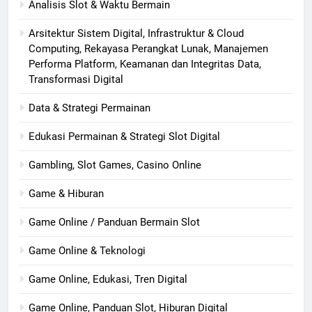
Analisis Slot & Waktu Bermain
Arsitektur Sistem Digital, Infrastruktur & Cloud
Computing, Rekayasa Perangkat Lunak, Manajemen
Performa Platform, Keamanan dan Integritas Data,
Transformasi Digital
Data & Strategi Permainan
Edukasi Permainan & Strategi Slot Digital
Gambling, Slot Games, Casino Online
Game & Hiburan
Game Online / Panduan Bermain Slot
Game Online & Teknologi
Game Online, Edukasi, Tren Digital
Game Online, Panduan Slot, Hiburan Digital