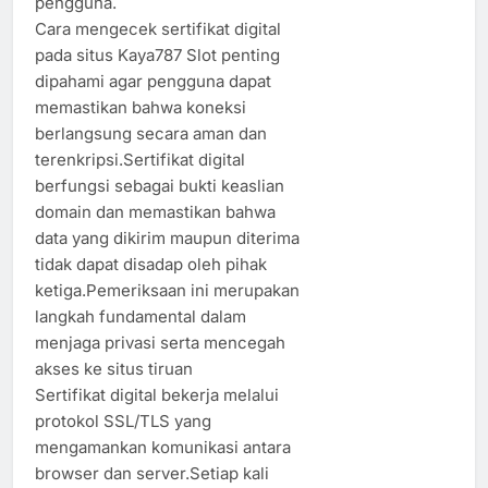
pengguna.
Cara mengecek sertifikat digital
pada situs Kaya787 Slot penting
dipahami agar pengguna dapat
memastikan bahwa koneksi
berlangsung secara aman dan
terenkripsi.Sertifikat digital
berfungsi sebagai bukti keaslian
domain dan memastikan bahwa
data yang dikirim maupun diterima
tidak dapat disadap oleh pihak
ketiga.Pemeriksaan ini merupakan
langkah fundamental dalam
menjaga privasi serta mencegah
akses ke situs tiruan
Sertifikat digital bekerja melalui
protokol SSL/TLS yang
mengamankan komunikasi antara
browser dan server.Setiap kali