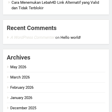
Cara Menemukan Lebah4D Link Alternatif yang Valid
dan Tidak Terblokir
Recent Comments
A WordPress Commenter
on
Hello world!
Archives
May 2026
March 2026
February 2026
January 2026
December 2025