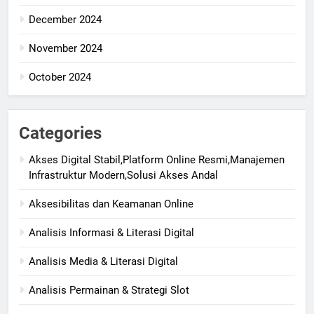
December 2024
November 2024
October 2024
Categories
Akses Digital Stabil,Platform Online Resmi,Manajemen
Infrastruktur Modern,Solusi Akses Andal
Aksesibilitas dan Keamanan Online
Analisis Informasi & Literasi Digital
Analisis Media & Literasi Digital
Analisis Permainan & Strategi Slot