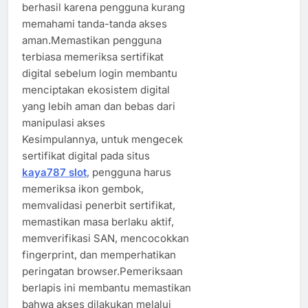
berhasil karena pengguna kurang
memahami tanda-tanda akses
aman.Memastikan pengguna
terbiasa memeriksa sertifikat
digital sebelum login membantu
menciptakan ekosistem digital
yang lebih aman dan bebas dari
manipulasi akses
Kesimpulannya, untuk mengecek
sertifikat digital pada situs
kaya787 slot
, pengguna harus
memeriksa ikon gembok,
memvalidasi penerbit sertifikat,
memastikan masa berlaku aktif,
memverifikasi SAN, mencocokkan
fingerprint, dan memperhatikan
peringatan browser.Pemeriksaan
berlapis ini membantu memastikan
bahwa akses dilakukan melalui