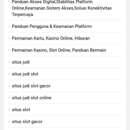
Panduan Akses Digital,Stabilitas Platform
Online,Keamanan Sistem Akses,Solusi Konektivitas
Terpercaya
Panduan Pengguna & Keamanan Platform
Permainan Kartu, Kasino Online, Hiburan
Permainan Kasino, Slot Online, Panduan Bermain
situs judi
situs judi slot
situs judi slot gacor
situs judi slot online
situs slot
situs slot gacor