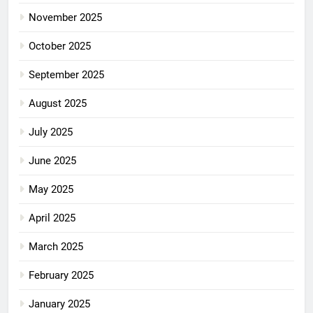
November 2025
October 2025
September 2025
August 2025
July 2025
June 2025
May 2025
April 2025
March 2025
February 2025
January 2025