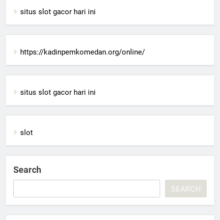
situs slot gacor hari ini
https://kadinpemkomedan.org/online/
situs slot gacor hari ini
slot
Search
SEARCH