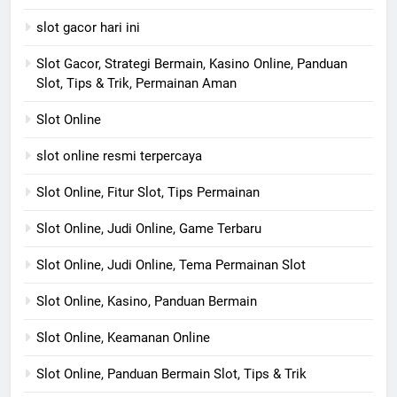
slot gacor hari ini
Slot Gacor, Strategi Bermain, Kasino Online, Panduan
Slot, Tips & Trik, Permainan Aman
Slot Online
slot online resmi terpercaya
Slot Online, Fitur Slot, Tips Permainan
Slot Online, Judi Online, Game Terbaru
Slot Online, Judi Online, Tema Permainan Slot
Slot Online, Kasino, Panduan Bermain
Slot Online, Keamanan Online
Slot Online, Panduan Bermain Slot, Tips & Trik