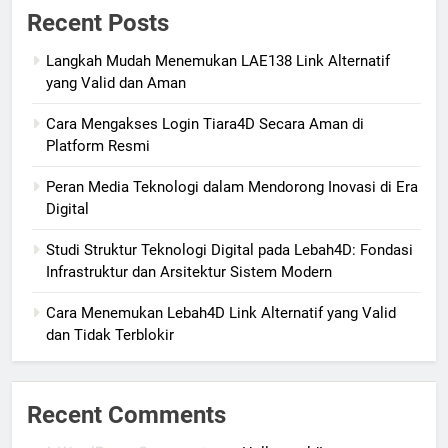
Recent Posts
Langkah Mudah Menemukan LAE138 Link Alternatif
yang Valid dan Aman
Cara Mengakses Login Tiara4D Secara Aman di
Platform Resmi
Peran Media Teknologi dalam Mendorong Inovasi di Era
Digital
Studi Struktur Teknologi Digital pada Lebah4D: Fondasi
Infrastruktur dan Arsitektur Sistem Modern
Cara Menemukan Lebah4D Link Alternatif yang Valid
dan Tidak Terblokir
Recent Comments