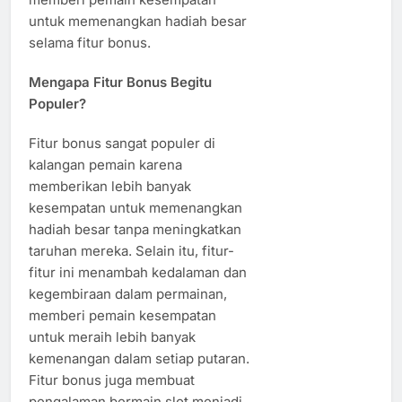
untuk memenangkan hadiah besar
selama fitur bonus.
Mengapa Fitur Bonus Begitu
Populer?
Fitur bonus sangat populer di
kalangan pemain karena
memberikan lebih banyak
kesempatan untuk memenangkan
hadiah besar tanpa meningkatkan
taruhan mereka. Selain itu, fitur-
fitur ini menambah kedalaman dan
kegembiraan dalam permainan,
memberi pemain kesempatan
untuk meraih lebih banyak
kemenangan dalam setiap putaran.
Fitur bonus juga membuat
pengalaman bermain slot menjadi