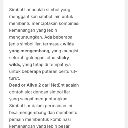
Simbol liar adalah simbol yang
menggantikan simbol lain untuk
membantu menciptakan kombinasi
kemenangan yang lebih
menguntungkan. Ada beberapa
jenis simbol liar, termasuk
wilds
yang mengembang
, yang mengisi
seluruh gulungan, atau
sticky
wilds
, yang tetap di tempatnya
untuk beberapa putaran berturut-
turut.
Dead or Alive 2
dari NetEnt adalah
contoh slot dengan simbol liar
yang sangat menguntungkan.
Simbol liar dalam permainan ini
bisa mengembang dan membantu
pemain membentuk kombinasi
kemenangan yang lebih besar,