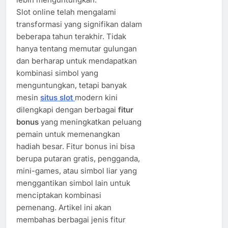
Slot online telah mengalami
transformasi yang signifikan dalam
beberapa tahun terakhir. Tidak
hanya tentang memutar gulungan
dan berharap untuk mendapatkan
kombinasi simbol yang
menguntungkan, tetapi banyak
mesin
situs slot
modern kini
dilengkapi dengan berbagai
fitur
bonus
yang meningkatkan peluang
pemain untuk memenangkan
hadiah besar. Fitur bonus ini bisa
berupa putaran gratis, pengganda,
mini-games, atau simbol liar yang
menggantikan simbol lain untuk
menciptakan kombinasi
pemenang. Artikel ini akan
membahas berbagai jenis fitur