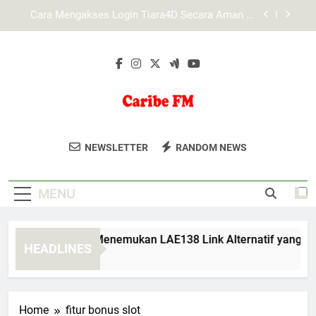
Skip
Peran Media Teknologi dalam Mendorong Inovasi
to
di Era Digital
content
Studi Struktur Teknologi Digital pada Lebah4D:
Fondasi Infrastruktur dan Arsitektur Sistem
Modern
Langkah Mudah Menemukan LAE138 Link
Alternatif yang Valid dan Aman
Cara Mengakses Login Tiara4D Secara Aman di
Platform Resmi
Caribe FM
Nikmati Musik Terbaik Dari Karibia
Peran Media Teknologi dalam Mendorong Inovasi
NEWSLETTER
RANDOM NEWS
di Era Digital
Bersama Caribe FM, Stasiun Radio Yang
Studi Struktur Teknologi Digital pada Lebah4D:
Menghadirkan Beragam Genre Musik.
Fondasi Infrastruktur dan Arsitektur Sistem
MENU
Modern
ngkah Mudah Menemukan LAE138 Link Alternatif yang Valid
HEADLINES
Months Ago
Home
fitur bonus slot