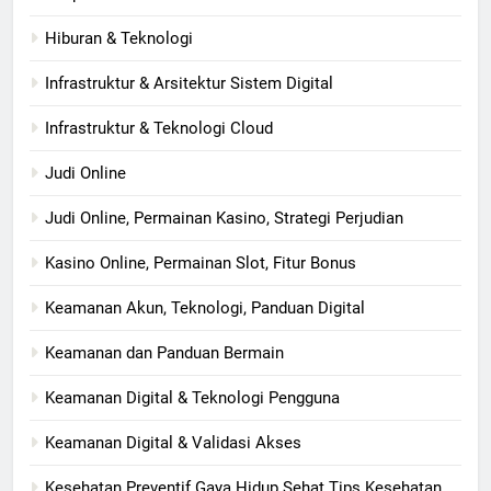
Hiburan & Teknologi
Infrastruktur & Arsitektur Sistem Digital
Infrastruktur & Teknologi Cloud
Judi Online
Judi Online, Permainan Kasino, Strategi Perjudian
Kasino Online, Permainan Slot, Fitur Bonus
Keamanan Akun, Teknologi, Panduan Digital
Keamanan dan Panduan Bermain
Keamanan Digital & Teknologi Pengguna
Keamanan Digital & Validasi Akses
Kesehatan Preventif Gaya Hidup Sehat Tips Kesehatan