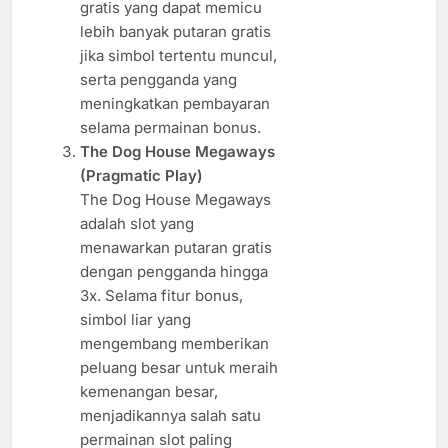
gratis yang dapat memicu
lebih banyak putaran gratis
jika simbol tertentu muncul,
serta pengganda yang
meningkatkan pembayaran
selama permainan bonus.
The Dog House Megaways
(Pragmatic Play)
The Dog House Megaways
adalah slot yang
menawarkan putaran gratis
dengan pengganda hingga
3x. Selama fitur bonus,
simbol liar yang
mengembang memberikan
peluang besar untuk meraih
kemenangan besar,
menjadikannya salah satu
permainan slot paling