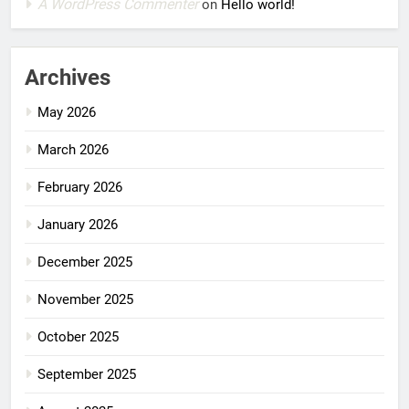
A WordPress Commenter
on
Hello world!
Archives
May 2026
March 2026
February 2026
January 2026
December 2025
November 2025
October 2025
September 2025