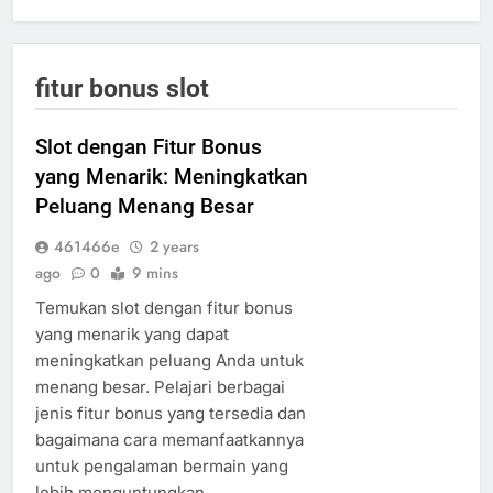
fitur bonus slot
Slot dengan Fitur Bonus
yang Menarik: Meningkatkan
Peluang Menang Besar
461466e
2 years
ago
0
9 mins
Temukan slot dengan fitur bonus
yang menarik yang dapat
meningkatkan peluang Anda untuk
menang besar. Pelajari berbagai
jenis fitur bonus yang tersedia dan
bagaimana cara memanfaatkannya
untuk pengalaman bermain yang
lebih menguntungkan.