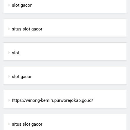
slot gacor
situs slot gacor
slot
slot gacor
https://winong-kemiri.purworejokab.go.id/
situs slot gacor