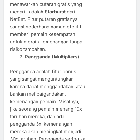
menawarkan putaran gratis yang
menarik adalah
Starburst
dari
NetEnt. Fitur putaran gratisnya
sangat sederhana namun efektif,
memberi pemain kesempatan
untuk meraih kemenangan tanpa
risiko tambahan.
Pengganda (Multipliers)
Pengganda adalah fitur bonus
yang sangat menguntungkan
karena dapat menggandakan, atau
bahkan melipatgandakan,
kemenangan pemain. Misalnya,
jika seorang pemain menang 10x
taruhan mereka, dan ada
pengganda 3x, kemenangan
mereka akan meningkat menjadi
30x taruhan. Pengganda sering kali