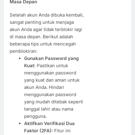
Masa Depan
Setelah akun Anda dibuka kembali,
sangat penting untuk menjaga
akun Anda agar tidak terblokir lagi
di masa depan. Berikut adalah
beberapa tips untuk mencegah
pemblokiran:
Gunakan Password yang
Kuat:
Pastikan untuk
menggunakan password
yang kuat dan aman untuk
akun Anda. Hindari
menggunakan password
yang mudah ditebak seperti
tanggal lahir atau nama
pengguna.
Aktifkan Verifikasi Dua
Faktor (2FA):
Fitur ini