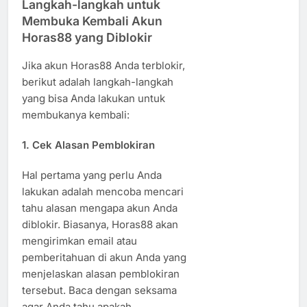
Langkah-langkah untuk
Membuka Kembali Akun
Horas88 yang Diblokir
Jika akun Horas88 Anda terblokir,
berikut adalah langkah-langkah
yang bisa Anda lakukan untuk
membukanya kembali:
1.
Cek Alasan Pemblokiran
Hal pertama yang perlu Anda
lakukan adalah mencoba mencari
tahu alasan mengapa akun Anda
diblokir. Biasanya, Horas88 akan
mengirimkan email atau
pemberitahuan di akun Anda yang
menjelaskan alasan pemblokiran
tersebut. Baca dengan seksama
agar Anda tahu apakah