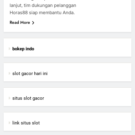
lanjut, tim dukungan pelanggan
Horas88 siap membantu Anda.
Read More
bokep indo
slot gacor hari ini
situs slot gacor
link situs slot