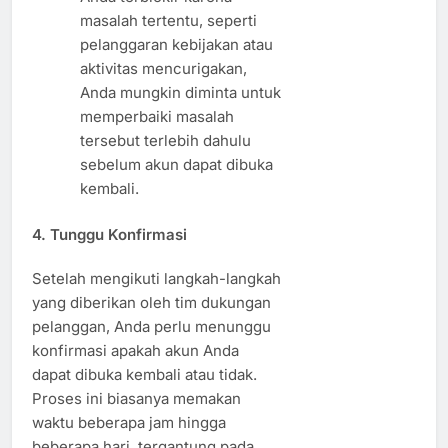
masalah tertentu, seperti
pelanggaran kebijakan atau
aktivitas mencurigakan,
Anda mungkin diminta untuk
memperbaiki masalah
tersebut terlebih dahulu
sebelum akun dapat dibuka
kembali.
4.
Tunggu Konfirmasi
Setelah mengikuti langkah-langkah
yang diberikan oleh tim dukungan
pelanggan, Anda perlu menunggu
konfirmasi apakah akun Anda
dapat dibuka kembali atau tidak.
Proses ini biasanya memakan
waktu beberapa jam hingga
beberapa hari, tergantung pada