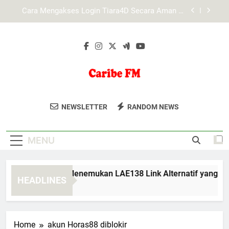
Skip
Peran Media Teknologi dalam Mendorong Inovasi
to
di Era Digital
content
Studi Struktur Teknologi Digital pada Lebah4D:
Fondasi Infrastruktur dan Arsitektur Sistem
Modern
Langkah Mudah Menemukan LAE138 Link
Alternatif yang Valid dan Aman
Cara Mengakses Login Tiara4D Secara Aman di
Platform Resmi
Caribe FM
Nikmati Musik Terbaik Dari Karibia
Peran Media Teknologi dalam Mendorong Inovasi
NEWSLETTER
RANDOM NEWS
di Era Digital
Bersama Caribe FM, Stasiun Radio Yang
Studi Struktur Teknologi Digital pada Lebah4D:
Menghadirkan Beragam Genre Musik.
Fondasi Infrastruktur dan Arsitektur Sistem
MENU
Modern
ngkah Mudah Menemukan LAE138 Link Alternatif yang Valid
HEADLINES
Months Ago
Home
akun Horas88 diblokir