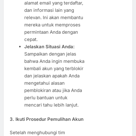
alamat email yang terdaftar,
dan informasi lain yang
relevan. Ini akan membantu
mereka untuk memproses
permintaan Anda dengan
cepat.
Jelaskan Situasi Anda:
Sampaikan dengan jelas
bahwa Anda ingin membuka
kembali akun yang terblokir
dan jelaskan apakah Anda
mengetahui alasan
pemblokiran atau jika Anda
perlu bantuan untuk
mencari tahu lebih lanjut.
3.
Ikuti Prosedur Pemulihan Akun
Setelah menghubungi tim