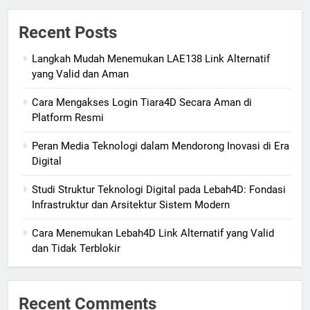
Recent Posts
Langkah Mudah Menemukan LAE138 Link Alternatif
yang Valid dan Aman
Cara Mengakses Login Tiara4D Secara Aman di
Platform Resmi
Peran Media Teknologi dalam Mendorong Inovasi di Era
Digital
Studi Struktur Teknologi Digital pada Lebah4D: Fondasi
Infrastruktur dan Arsitektur Sistem Modern
Cara Menemukan Lebah4D Link Alternatif yang Valid
dan Tidak Terblokir
Recent Comments