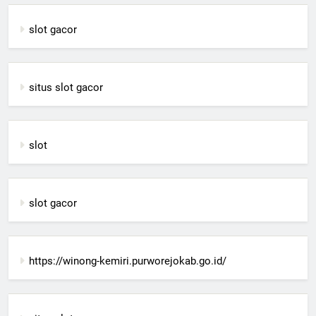
slot gacor
situs slot gacor
slot
slot gacor
https://winong-kemiri.purworejokab.go.id/