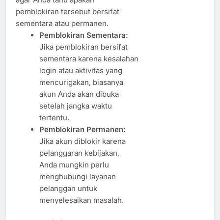
pemblokiran tersebut bersifat
sementara atau permanen.
Pemblokiran Sementara:
Jika pemblokiran bersifat
sementara karena kesalahan
login atau aktivitas yang
mencurigakan, biasanya
akun Anda akan dibuka
setelah jangka waktu
tertentu.
Pemblokiran Permanen:
Jika akun diblokir karena
pelanggaran kebijakan,
Anda mungkin perlu
menghubungi layanan
pelanggan untuk
menyelesaikan masalah.