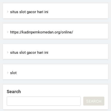
situs slot gacor hari ini
https://kadinpemkomedan.org/online/
situs slot gacor hari ini
slot
Search
SEARCH