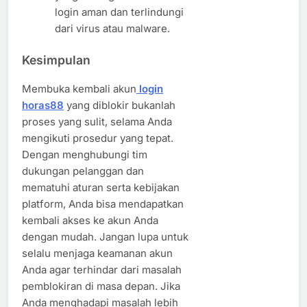
login aman dan terlindungi
dari virus atau malware.
Kesimpulan
Membuka kembali akun
login
horas88
yang diblokir bukanlah
proses yang sulit, selama Anda
mengikuti prosedur yang tepat.
Dengan menghubungi tim
dukungan pelanggan dan
mematuhi aturan serta kebijakan
platform, Anda bisa mendapatkan
kembali akses ke akun Anda
dengan mudah. Jangan lupa untuk
selalu menjaga keamanan akun
Anda agar terhindar dari masalah
pemblokiran di masa depan. Jika
Anda menghadapi masalah lebih