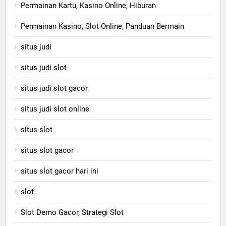
Permainan Kartu, Kasino Online, Hiburan
Permainan Kasino, Slot Online, Panduan Bermain
situs judi
situs judi slot
situs judi slot gacor
situs judi slot online
situs slot
situs slot gacor
situs slot gacor hari ini
slot
Slot Demo Gacor, Strategi Slot