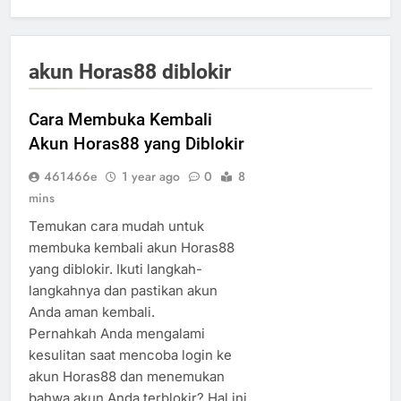
akun Horas88 diblokir
Cara Membuka Kembali
Akun Horas88 yang Diblokir
461466e
1 year ago
0
8
mins
Temukan cara mudah untuk
membuka kembali akun Horas88
yang diblokir. Ikuti langkah-
langkahnya dan pastikan akun
Anda aman kembali.
Pernahkah Anda mengalami
kesulitan saat mencoba login ke
akun Horas88 dan menemukan
bahwa akun Anda terblokir? Hal ini