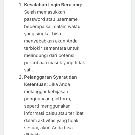
Kesalahan Login Berulang:
Salah memasukkan
password atau username
beberapa kali dalam waktu
yang singkat bisa
menyebabkan akun Anda
terblokir sementara untuk
melindungi dari potensi
percobaan masuk yang tidak
sah.
Pelanggaran Syarat dan
Ketentuan:
Jika Anda
melanggar kebijakan
penggunaan platform,
seperti menggunakan
informasi palsu atau terlibat
dalam aktivitas yang tidak
sesuai, akun Anda bisa
diblokir.